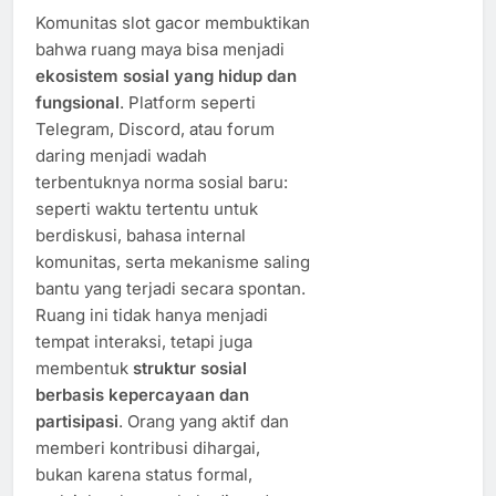
Komunitas slot gacor membuktikan
bahwa ruang maya bisa menjadi
ekosistem sosial yang hidup dan
fungsional
. Platform seperti
Telegram, Discord, atau forum
daring menjadi wadah
terbentuknya norma sosial baru:
seperti waktu tertentu untuk
berdiskusi, bahasa internal
komunitas, serta mekanisme saling
bantu yang terjadi secara spontan.
Ruang ini tidak hanya menjadi
tempat interaksi, tetapi juga
membentuk
struktur sosial
berbasis kepercayaan dan
partisipasi
. Orang yang aktif dan
memberi kontribusi dihargai,
bukan karena status formal,