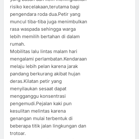
risiko kecelakaan,terutama bagi
pengendara roda dua.Petir yang
muncul tiba-tiba juga menimbulkan
rasa waspada sehingga warga
lebih memilih bertahan di dalam
rumah.
Mobilitas lalu lintas malam hari
mengalami perlambatan.Kendaraan
melaju lebih pelan karena jarak
pandang berkurang akibat hujan
deras.Kilatan petir yang
menyilaukan sesaat dapat
mengganggu konsentrasi
pengemudi.Pejalan kaki pun
kesulitan melintas karena
genangan mulai terbentuk di
beberapa titik jalan lingkungan dan
trotoar.