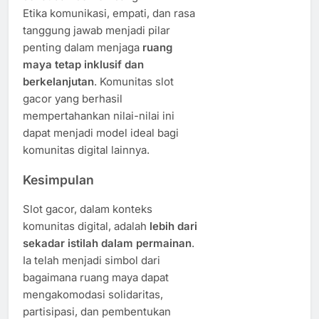
Etika komunikasi, empati, dan rasa
tanggung jawab menjadi pilar
penting dalam menjaga
ruang
maya tetap inklusif dan
berkelanjutan
. Komunitas slot
gacor yang berhasil
mempertahankan nilai-nilai ini
dapat menjadi model ideal bagi
komunitas digital lainnya.
Kesimpulan
Slot gacor, dalam konteks
komunitas digital, adalah
lebih dari
sekadar istilah dalam permainan
.
Ia telah menjadi simbol dari
bagaimana ruang maya dapat
mengakomodasi solidaritas,
partisipasi, dan pembentukan