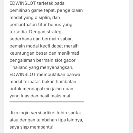
EDWINSLOT terletak pada
pemilihan game tepat, pengelolaan
modal yang disiplin, dan
pemanfaatan fitur bonus yang
tersedia. Dengan strategi
sederhana dan bermain sabar,
pemain modal kecil dapat meraih
keuntungan besar dan menikmati
pengalaman bermain slot gacor
Thailand yang menyenangkan.
EDWINSLOT membuktikan bahwa
modal terbatas bukan hambatan
untuk mendapatkan jalan cuan
yang luas dan hasil maksimal.
Jika ingin versi artikel lebih santai
atau dengan tambahan tips lainnya,
saya siap membantu!