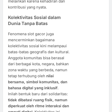
melainkan karena kehadiran dan
kontribusi yang nyata.
Kolektivitas Sosial dalam
Dunia Tanpa Batas
Fenomena slot gacor juga
mencerminkan bagaimana
kolektivitas sosial kini melampaui
batas-batas geografis dan kultural.
Anggota komunitas bisa berasal
dari berbagai kota, negara, bahkan
zona waktu yang berbeda, namun
tetap terhubung oleh
nilai
bersama, simbol komunitas, dan
bahasa digital yang inklusif
.
Inilah bentuk baru dari solidaritas:
tidak dibatasi ruang fisik, namun
diperkuat oleh ritme interaksi dan
empati digital
. Kolektivitas ini