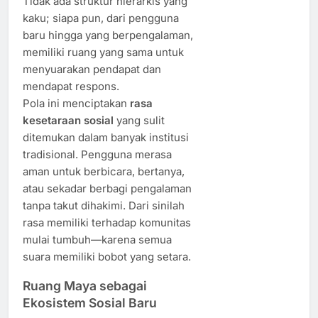
Tidak ada struktur hierarkis yang
kaku; siapa pun, dari pengguna
baru hingga yang berpengalaman,
memiliki ruang yang sama untuk
menyuarakan pendapat dan
mendapat respons.
Pola ini menciptakan
rasa
kesetaraan sosial
yang sulit
ditemukan dalam banyak institusi
tradisional. Pengguna merasa
aman untuk berbicara, bertanya,
atau sekadar berbagi pengalaman
tanpa takut dihakimi. Dari sinilah
rasa memiliki terhadap komunitas
mulai tumbuh—karena semua
suara memiliki bobot yang setara.
Ruang Maya sebagai
Ekosistem Sosial Baru