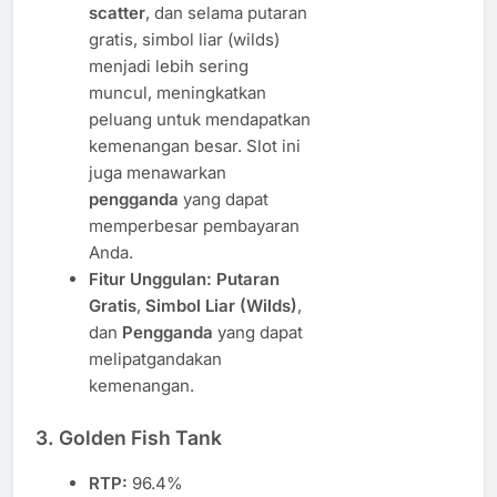
scatter
, dan selama putaran
gratis, simbol liar (wilds)
menjadi lebih sering
muncul, meningkatkan
peluang untuk mendapatkan
kemenangan besar. Slot ini
juga menawarkan
pengganda
yang dapat
memperbesar pembayaran
Anda.
Fitur Unggulan:
Putaran
Gratis
,
Simbol Liar (Wilds)
,
dan
Pengganda
yang dapat
melipatgandakan
kemenangan.
3.
Golden Fish Tank
RTP:
96.4%