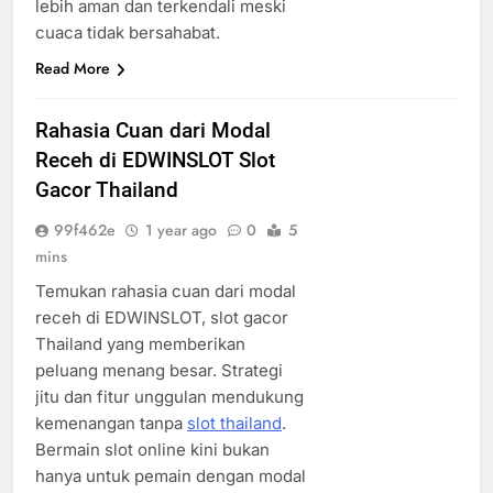
lebih aman dan terkendali meski
cuaca tidak bersahabat.
Read More
Rahasia Cuan dari Modal
Receh di EDWINSLOT Slot
Gacor Thailand
99f462e
1 year ago
0
5
mins
Temukan rahasia cuan dari modal
receh di EDWINSLOT, slot gacor
Thailand yang memberikan
peluang menang besar. Strategi
jitu dan fitur unggulan mendukung
kemenangan tanpa
slot thailand
.
Bermain slot online kini bukan
hanya untuk pemain dengan modal