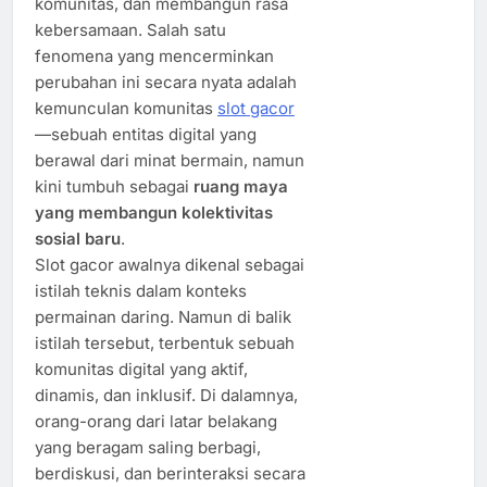
komunitas, dan membangun rasa
kebersamaan. Salah satu
fenomena yang mencerminkan
perubahan ini secara nyata adalah
kemunculan komunitas
slot gacor
—sebuah entitas digital yang
berawal dari minat bermain, namun
kini tumbuh sebagai
ruang maya
yang membangun kolektivitas
sosial baru
.
Slot gacor awalnya dikenal sebagai
istilah teknis dalam konteks
permainan daring. Namun di balik
istilah tersebut, terbentuk sebuah
komunitas digital yang aktif,
dinamis, dan inklusif. Di dalamnya,
orang-orang dari latar belakang
yang beragam saling berbagi,
berdiskusi, dan berinteraksi secara