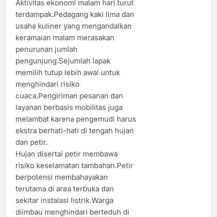
Aktivitas ekonomi malam hari turut
terdampak.Pedagang kaki lima dan
usaha kuliner yang mengandalkan
keramaian malam merasakan
penurunan jumlah
pengunjung.Sejumlah lapak
memilih tutup lebih awal untuk
menghindari risiko
cuaca.Pengiriman pesanan dan
layanan berbasis mobilitas juga
melambat karena pengemudi harus
ekstra berhati-hati di tengah hujan
dan petir.
Hujan disertai petir membawa
risiko keselamatan tambahan.Petir
berpotensi membahayakan
terutama di area terbuka dan
sekitar instalasi listrik.Warga
diimbau menghindari berteduh di