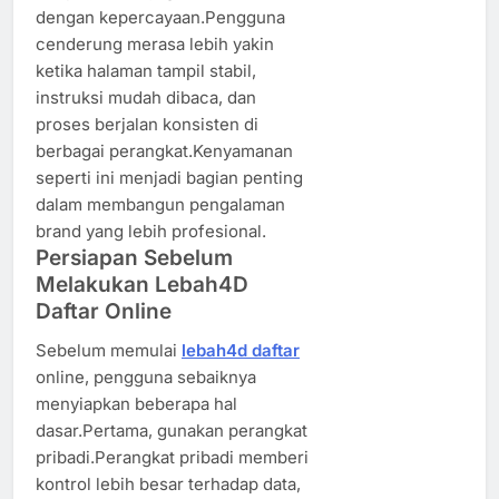
dengan kepercayaan.Pengguna
cenderung merasa lebih yakin
ketika halaman tampil stabil,
instruksi mudah dibaca, dan
proses berjalan konsisten di
berbagai perangkat.Kenyamanan
seperti ini menjadi bagian penting
dalam membangun pengalaman
brand yang lebih profesional.
Persiapan Sebelum
Melakukan Lebah4D
Daftar Online
Sebelum memulai
lebah4d daftar
online, pengguna sebaiknya
menyiapkan beberapa hal
dasar.Pertama, gunakan perangkat
pribadi.Perangkat pribadi memberi
kontrol lebih besar terhadap data,