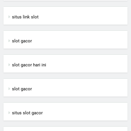
situs link slot
slot gacor
slot gacor hari ini
slot gacor
situs slot gacor