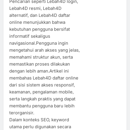
Pencarian seperti Lebah4D login,
Lebah4D resmi, Lebah4D
alternatif, dan Lebah4D daftar
online menunjukkan bahwa
kebutuhan pengguna bersifat
informatif sekaligus
navigasional.Pengguna ingin
mengetahui arah akses yang jelas,
memahami struktur akun, serta
memastikan proses dilakukan
dengan lebih aman.Artikel ini
membahas Lebah4D daftar online
dari sisi sistem akses responsif,
keamanan, pengalaman mobile,
serta langkah praktis yang dapat
membantu pengguna baru lebih
terorganisir.
Dalam konteks SEO, keyword
utama perlu digunakan secara