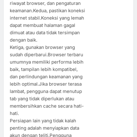
riwayat browser, dan pengaturan
keamanan.Kedua, pastikan koneksi
internet stabil.Koneksi yang lemah
dapat membuat halaman gagal
dimuat atau data tidak tersimpan
dengan baik.
Ketiga, gunakan browser yang
sudah diperbarui.Browser terbaru
umumnya memiliki performa lebih
baik, tampilan lebih kompatibel,
dan perlindungan keamanan yang
lebih optimal.Jika browser terasa
lambat, pengguna dapat menutup
tab yang tidak diperlukan atau
membersihkan cache secara hati-
hati.
Persiapan lain yang tidak kalah
penting adalah menyiapkan data
akun dengan teliti.Pengguna