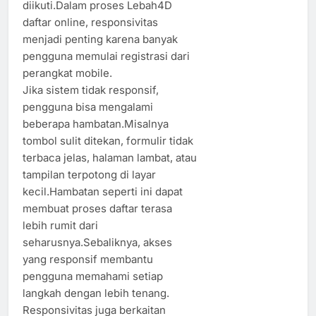
diikuti.Dalam proses Lebah4D
daftar online, responsivitas
menjadi penting karena banyak
pengguna memulai registrasi dari
perangkat mobile.
Jika sistem tidak responsif,
pengguna bisa mengalami
beberapa hambatan.Misalnya
tombol sulit ditekan, formulir tidak
terbaca jelas, halaman lambat, atau
tampilan terpotong di layar
kecil.Hambatan seperti ini dapat
membuat proses daftar terasa
lebih rumit dari
seharusnya.Sebaliknya, akses
yang responsif membantu
pengguna memahami setiap
langkah dengan lebih tenang.
Responsivitas juga berkaitan