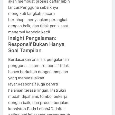
akan membuat proses daftar lebih
lancar.Pengguna sebaiknya
mengikuti langkah secara
bertahap, menyiapkan perangkat
dengan baik, dan tidak panik saat
menemui kendala kecil.
Insight Pengalaman:
Responsif Bukan Hanya
Soal Tampilan
Berdasarkan analisis pengalaman
pengguna, sistem responsif tidak
hanya berkaitan dengan tampilan
yang menyesuaikan
layar.Responsif juga berarti
halaman terasa ringan, instruksi
mudah dipahami, tombol bekerja
dengan baik, dan proses berjalan
konsisten.Pada Lebah4D daftar
online, hal ini sangat berpengaruh