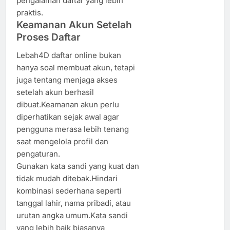
pengalaman daftar yang lebih
praktis.
Keamanan Akun Setelah
Proses Daftar
Lebah4D daftar online bukan
hanya soal membuat akun, tetapi
juga tentang menjaga akses
setelah akun berhasil
dibuat.Keamanan akun perlu
diperhatikan sejak awal agar
pengguna merasa lebih tenang
saat mengelola profil dan
pengaturan.
Gunakan kata sandi yang kuat dan
tidak mudah ditebak.Hindari
kombinasi sederhana seperti
tanggal lahir, nama pribadi, atau
urutan angka umum.Kata sandi
yang lebih baik biasanya