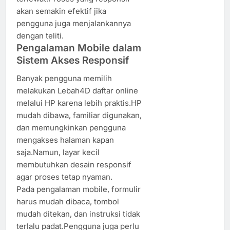
akan semakin efektif jika
pengguna juga menjalankannya
dengan teliti.
Pengalaman Mobile dalam
Sistem Akses Responsif
Banyak pengguna memilih
melakukan Lebah4D daftar online
melalui HP karena lebih praktis.HP
mudah dibawa, familiar digunakan,
dan memungkinkan pengguna
mengakses halaman kapan
saja.Namun, layar kecil
membutuhkan desain responsif
agar proses tetap nyaman.
Pada pengalaman mobile, formulir
harus mudah dibaca, tombol
mudah ditekan, dan instruksi tidak
terlalu padat.Pengguna juga perlu