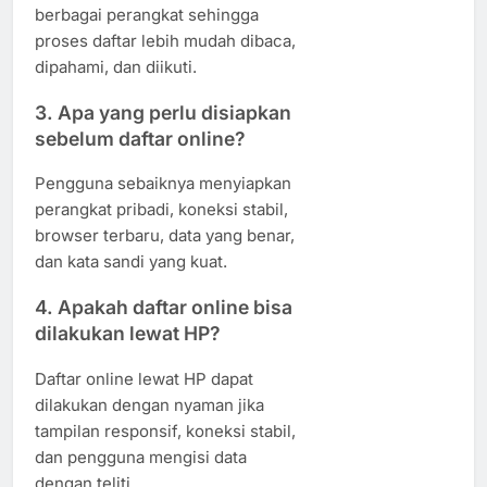
berbagai perangkat sehingga
proses daftar lebih mudah dibaca,
dipahami, dan diikuti.
3. Apa yang perlu disiapkan
sebelum daftar online?
Pengguna sebaiknya menyiapkan
perangkat pribadi, koneksi stabil,
browser terbaru, data yang benar,
dan kata sandi yang kuat.
4. Apakah daftar online bisa
dilakukan lewat HP?
Daftar online lewat HP dapat
dilakukan dengan nyaman jika
tampilan responsif, koneksi stabil,
dan pengguna mengisi data
dengan teliti.