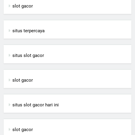
slot gacor
situs terpercaya
situs slot gacor
slot gacor
situs slot gacor hari ini
slot gacor