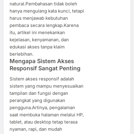
natural.Pembahasan tidak boleh
hanya mengulang kata kunci, tetapi
harus menjawab kebutuhan
pembaca secara lengkap.Karena
itu, artikel ini menekankan
kejelasan, kenyamanan, dan
edukasi akses tanpa klaim
berlebihan.
Mengapa Sistem Akses
Responsif Sangat Penting
Sistem akses responsif adalah
sistem yang mampu menyesuaikan
tampilan dan fungsi dengan
perangkat yang digunakan
pengguna.Artinya, pengalaman
saat membuka halaman melalui HP,
tablet, atau desktop tetap terasa
nyaman, rapi, dan mudah