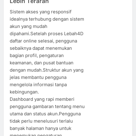
Lebih Terarah
Sistem akses yang responsif
idealnya terhubung dengan sistem
akun yang mudah
dipahami.Setelah proses Lebah4D
daftar online selesai, pengguna
sebaiknya dapat menemukan
bagian profil, pengaturan
keamanan, dan pusat bantuan
dengan mudah.Struktur akun yang
jelas membantu pengguna
mengelola informasi tanpa
kebingungan.
Dashboard yang rapi memberi
pengguna gambaran tentang menu
utama dan status akun.Pengguna
tidak perlu menelusuri terlalu
banyak halaman hanya untuk
menemukan pengaturan