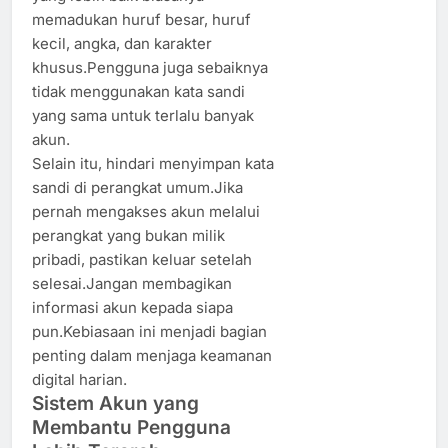
memadukan huruf besar, huruf
kecil, angka, dan karakter
khusus.Pengguna juga sebaiknya
tidak menggunakan kata sandi
yang sama untuk terlalu banyak
akun.
Selain itu, hindari menyimpan kata
sandi di perangkat umum.Jika
pernah mengakses akun melalui
perangkat yang bukan milik
pribadi, pastikan keluar setelah
selesai.Jangan membagikan
informasi akun kepada siapa
pun.Kebiasaan ini menjadi bagian
penting dalam menjaga keamanan
digital harian.
Sistem Akun yang
Membantu Pengguna