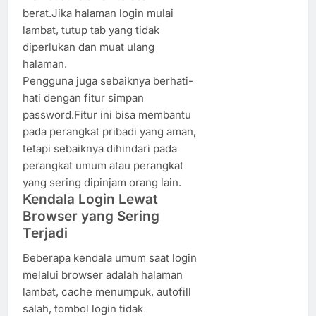
berat.Jika halaman login mulai
lambat, tutup tab yang tidak
diperlukan dan muat ulang
halaman.
Pengguna juga sebaiknya berhati-
hati dengan fitur simpan
password.Fitur ini bisa membantu
pada perangkat pribadi yang aman,
tetapi sebaiknya dihindari pada
perangkat umum atau perangkat
yang sering dipinjam orang lain.
Kendala Login Lewat
Browser yang Sering
Terjadi
Beberapa kendala umum saat login
melalui browser adalah halaman
lambat, cache menumpuk, autofill
salah, tombol login tidak