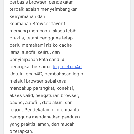
berbasis browser, pendekatan
terbaik adalah menyeimbangkan
kenyamanan dan
keamanan.Browser favorit
memang membantu akses lebih
praktis, tetapi pengguna tetap
perlu memahami risiko cache
lama, autofill keliru, dan
penyimpanan kata sandi di
perangkat bersama.
login lebah4d
Untuk Lebah4D, pembahasan login
melalui browser sebaiknya
mencakup perangkat, koneksi,
akses valid, pengaturan browser,
cache, autofill, data akun, dan
logout.Pendekatan ini membantu
pengguna mendapatkan panduan
yang praktis, aman, dan mudah
diterapkan.