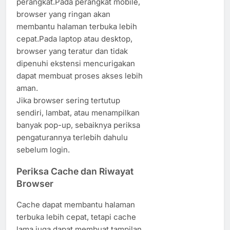
perangkat.Pada perangkat mobile,
browser yang ringan akan
membantu halaman terbuka lebih
cepat.Pada laptop atau desktop,
browser yang teratur dan tidak
dipenuhi ekstensi mencurigakan
dapat membuat proses akses lebih
aman.
Jika browser sering tertutup
sendiri, lambat, atau menampilkan
banyak pop-up, sebaiknya periksa
pengaturannya terlebih dahulu
sebelum login.
Periksa Cache dan Riwayat
Browser
Cache dapat membantu halaman
terbuka lebih cepat, tetapi cache
lama juga dapat membuat tampilan