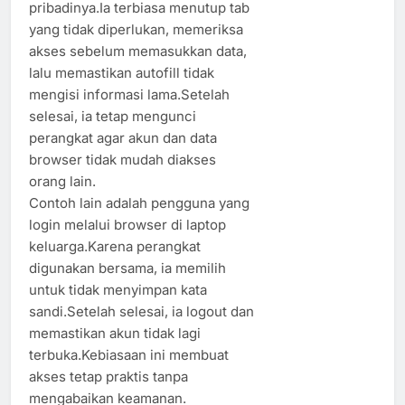
pribadinya.Ia terbiasa menutup tab
yang tidak diperlukan, memeriksa
akses sebelum memasukkan data,
lalu memastikan autofill tidak
mengisi informasi lama.Setelah
selesai, ia tetap mengunci
perangkat agar akun dan data
browser tidak mudah diakses
orang lain.
Contoh lain adalah pengguna yang
login melalui browser di laptop
keluarga.Karena perangkat
digunakan bersama, ia memilih
untuk tidak menyimpan kata
sandi.Setelah selesai, ia logout dan
memastikan akun tidak lagi
terbuka.Kebiasaan ini membuat
akses tetap praktis tanpa
mengabaikan keamanan.