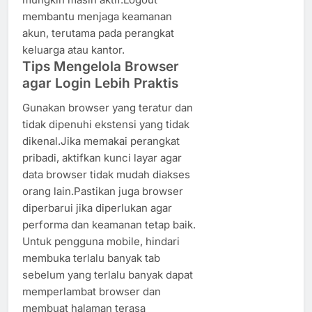
membantu menjaga keamanan
akun, terutama pada perangkat
keluarga atau kantor.
Tips Mengelola Browser
agar Login Lebih Praktis
Gunakan browser yang teratur dan
tidak dipenuhi ekstensi yang tidak
dikenal.Jika memakai perangkat
pribadi, aktifkan kunci layar agar
data browser tidak mudah diakses
orang lain.Pastikan juga browser
diperbarui jika diperlukan agar
performa dan keamanan tetap baik.
Untuk pengguna mobile, hindari
membuka terlalu banyak tab
sebelum yang terlalu banyak dapat
memperlambat browser dan
membuat halaman terasa