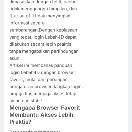
dimasukkan dengan teliti, cache
tidak mengganggu tampilan, dan
fitur autofill tidak menyimpan
informasi secara
sembarangan.Dengan kebiasaan
yang tepat, login Lebah4D dapat
dilakukan secara lebih praktis
tanpa mengabaikan perlindungan
akun.
Artikel ini membahas panduan
login Lebah4D dengan browser
favorit, mulai dari persiapan,
pengaturan browser, langkah login,
hingga tips menjaga akses tetap
aman dan stabil.
Mengapa Browser Favorit
Membantu Akses Lebih
Praktis?