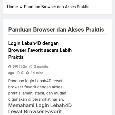
Home
Panduan Browser dan Akses Praktis
Panduan Browser dan Akses Praktis
Login Lebah4D dengan
Browser Favorit secara Lebih
Praktis
99f462e
2 months
ago
0
16 mins
Panduan login Lebah4D lewat
browser favorit dengan akses
praktis, aman, stabil, dan mudah
digunakan di perangkat harian.
Memahami Login Lebah4D
Lewat Browser Favorit