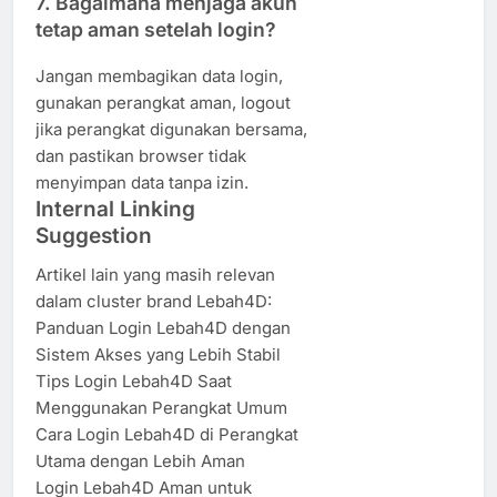
7. Bagaimana menjaga akun
tetap aman setelah login?
Jangan membagikan data login,
gunakan perangkat aman, logout
jika perangkat digunakan bersama,
dan pastikan browser tidak
menyimpan data tanpa izin.
Internal Linking
Suggestion
Artikel lain yang masih relevan
dalam cluster brand Lebah4D:
Panduan Login Lebah4D dengan
Sistem Akses yang Lebih Stabil
Tips Login Lebah4D Saat
Menggunakan Perangkat Umum
Cara Login Lebah4D di Perangkat
Utama dengan Lebih Aman
Login Lebah4D Aman untuk