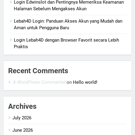
Login Edwinslot dan Pentingnya Memeriksa Keamanan
Halaman Sebelum Mengakses Akun
Lebah4D Login: Panduan Akses Akun yang Mudah dan
Aman untuk Pengguna Baru
Login Lebah4D dengan Browser Favorit secara Lebih
Praktis
Recent Comments
A WordPress Commenter
on
Hello world!
Archives
July 2026
June 2026