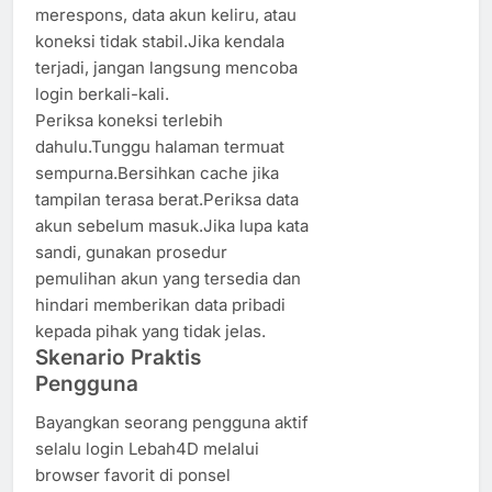
merespons, data akun keliru, atau
koneksi tidak stabil.Jika kendala
terjadi, jangan langsung mencoba
login berkali-kali.
Periksa koneksi terlebih
dahulu.Tunggu halaman termuat
sempurna.Bersihkan cache jika
tampilan terasa berat.Periksa data
akun sebelum masuk.Jika lupa kata
sandi, gunakan prosedur
pemulihan akun yang tersedia dan
hindari memberikan data pribadi
kepada pihak yang tidak jelas.
Skenario Praktis
Pengguna
Bayangkan seorang pengguna aktif
selalu login Lebah4D melalui
browser favorit di ponsel