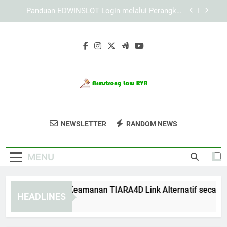
Skip
Login Edwinslot dan Pentingnya Memeriksa
to
Keamanan Halaman Sebelum Mengakses Akun
content
Lebah4D Login: Panduan Akses Akun yang Mudah
dan Aman untuk Pengguna Baru
Cara Memeriksa Keamanan TIARA4D Link
Alternatif secara Tepat
Panduan EDWINSLOT Login melalui Perangkat
Mobile dan Desktop
Login Edwinslot dan Pentingnya Memeriksa
Keamanan Halaman Sebelum Mengakses Akun
Armstrong Law
Dapatkan Layanan Konsultasi Hukum
Lebah4D Login: Panduan Akses Akun yang Mudah
NEWSLETTER
RANDOM NEWS
RVA
dan Aman untuk Pengguna Baru
Profesional Dari Armstrong Law RVA.
MENU
ra Memeriksa Keamanan TIARA4D Link Alternatif secara Tep
HEADLINES
Weeks Ago