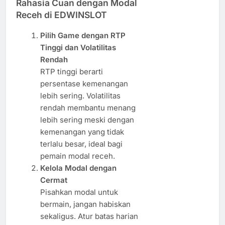
Rahasia Cuan dengan Modal
Receh di EDWINSLOT
Pilih Game dengan RTP
Tinggi dan Volatilitas
Rendah
RTP tinggi berarti
persentase kemenangan
lebih sering. Volatilitas
rendah membantu menang
lebih sering meski dengan
kemenangan yang tidak
terlalu besar, ideal bagi
pemain modal receh.
Kelola Modal dengan
Cermat
Pisahkan modal untuk
bermain, jangan habiskan
sekaligus. Atur batas harian