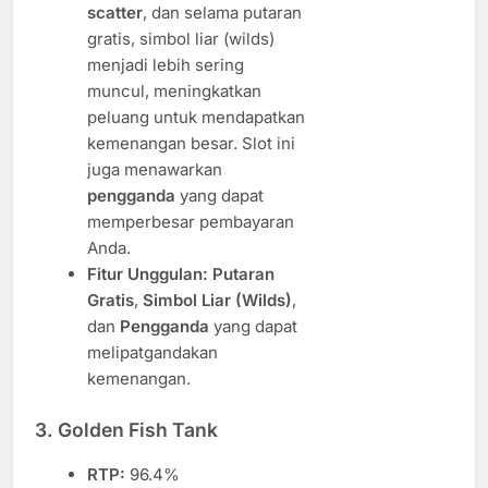
scatter
, dan selama putaran
gratis, simbol liar (wilds)
menjadi lebih sering
muncul, meningkatkan
peluang untuk mendapatkan
kemenangan besar. Slot ini
juga menawarkan
pengganda
yang dapat
memperbesar pembayaran
Anda.
Fitur Unggulan:
Putaran
Gratis
,
Simbol Liar (Wilds)
,
dan
Pengganda
yang dapat
melipatgandakan
kemenangan.
3.
Golden Fish Tank
RTP:
96.4%