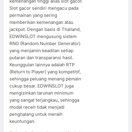
kemenangan tinggi alias slot gacor.
Slot gacor sendiri mengacu pada
permainan yang sering
memberikan kemenangan atau
jackpot. Dengan basis di Thailand,
EDWINSLOT mengusung sistem
RNG (Random Number Generator)
yang menjamin keadilan setiap
putaran dan transparansi hasil.
Keunggulan lainnya adalah RTP
(Return to Player) yang kompetitif,
sehingga peluang menang pemain
cukup besar. EDWINSLOT juga
mengizinkan taruhan minimum
yang sangat terjangkau, sehingga
modal receh tidak menjadi
penghalang untuk meraih
keuntungan.