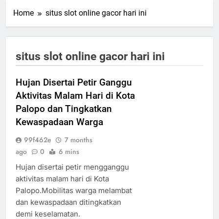
Home
situs slot online gacor hari ini
situs slot online gacor hari ini
Hujan Disertai Petir Ganggu
Aktivitas Malam Hari di Kota
Palopo dan Tingkatkan
Kewaspadaan Warga
99f462e
7 months
ago
0
6 mins
Hujan disertai petir mengganggu
aktivitas malam hari di Kota
Palopo.Mobilitas warga melambat
dan kewaspadaan ditingkatkan
demi keselamatan.