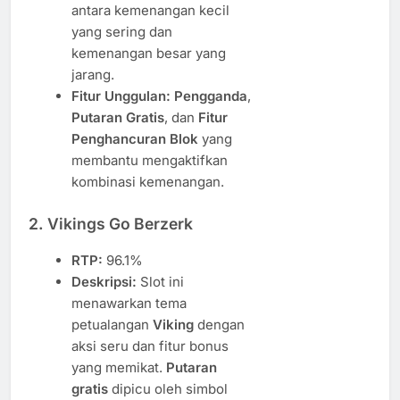
antara kemenangan kecil
yang sering dan
kemenangan besar yang
jarang.
Fitur Unggulan:
Pengganda
,
Putaran Gratis
, dan
Fitur
Penghancuran Blok
yang
membantu mengaktifkan
kombinasi kemenangan.
2.
Vikings Go Berzerk
RTP:
96.1%
Deskripsi:
Slot ini
menawarkan tema
petualangan
Viking
dengan
aksi seru dan fitur bonus
yang memikat.
Putaran
gratis
dipicu oleh simbol