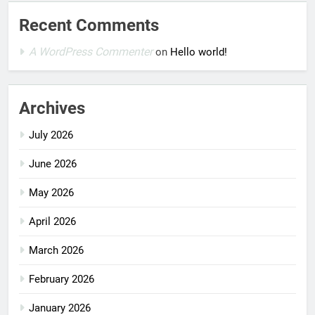
Recent Comments
A WordPress Commenter
on
Hello world!
Archives
July 2026
June 2026
May 2026
April 2026
March 2026
February 2026
January 2026