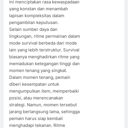
ini menciptakan rasa kewaspadaan
yang konstan dan menambah
lapisan kompleksitas dalam
pengambilan keputusan.
Selain sumber daya dan
lingkungan, ritme permainan dalam
mode survival berbeda dari mode
lain yang lebih terstruktur. Survival
biasanya menghadirkan ritme yang
memadukan ketegangan tinggi dan
momen tenang yang singkat.
Dalam momen tenang, pemain
diberi kesempatan untuk
mengumpulkan item, memperbaiki
posisi, atau merencanakan
strategi. Namun, momen tersebut
jarang berlangsung lama, sehingga
pemain harus siap kembali
menghadapi tekanan. Ritme