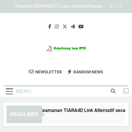
Skip
Login Edwinslot dan Pentingnya Memeriksa
to
Keamanan Halaman Sebelum Mengakses Akun
content
Lebah4D Login: Panduan Akses Akun yang Mudah
dan Aman untuk Pengguna Baru
Cara Memeriksa Keamanan TIARA4D Link
Alternatif secara Tepat
Panduan EDWINSLOT Login melalui Perangkat
Mobile dan Desktop
Login Edwinslot dan Pentingnya Memeriksa
Keamanan Halaman Sebelum Mengakses Akun
Armstrong Law
Dapatkan Layanan Konsultasi Hukum
Lebah4D Login: Panduan Akses Akun yang Mudah
NEWSLETTER
RANDOM NEWS
RVA
dan Aman untuk Pengguna Baru
Profesional Dari Armstrong Law RVA.
MENU
ra Memeriksa Keamanan TIARA4D Link Alternatif secara Tep
HEADLINES
Weeks Ago