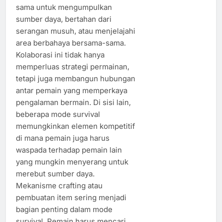
sama untuk mengumpulkan
sumber daya, bertahan dari
serangan musuh, atau menjelajahi
area berbahaya bersama-sama.
Kolaborasi ini tidak hanya
memperluas strategi permainan,
tetapi juga membangun hubungan
antar pemain yang memperkaya
pengalaman bermain. Di sisi lain,
beberapa mode survival
memungkinkan elemen kompetitif
di mana pemain juga harus
waspada terhadap pemain lain
yang mungkin menyerang untuk
merebut sumber daya.
Mekanisme crafting atau
pembuatan item sering menjadi
bagian penting dalam mode
survival. Pemain harus mencari