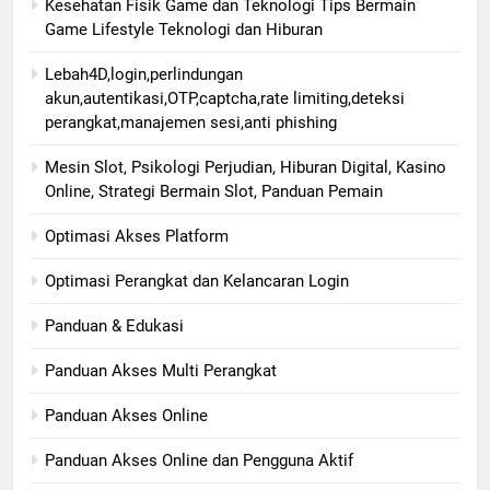
Kesehatan Fisik Game dan Teknologi Tips Bermain
Game Lifestyle Teknologi dan Hiburan
Lebah4D,login,perlindungan
akun,autentikasi,OTP,captcha,rate limiting,deteksi
perangkat,manajemen sesi,anti phishing
Mesin Slot, Psikologi Perjudian, Hiburan Digital, Kasino
Online, Strategi Bermain Slot, Panduan Pemain
Optimasi Akses Platform
Optimasi Perangkat dan Kelancaran Login
Panduan & Edukasi
Panduan Akses Multi Perangkat
Panduan Akses Online
Panduan Akses Online dan Pengguna Aktif