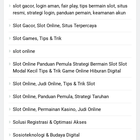
slot gacor, login aman, fair play, tips bermain slot, situs
resmi, strategi login, panduan pemain, keamanan akun
Slot Gacor, Slot Online, Situs Terpercaya
Slot Games, Tips & Trik
slot online
Slot Online Panduan Pemula Strategi Bermain Slot Slot
Modal Kecil Tips & Trik Game Online Hiburan Digital
Slot Online, Judi Online, Tips & Trik Slot
Slot Online, Panduan Pemula, Strategi Taruhan
Slot Online, Permainan Kasino, Judi Online
Solusi Registrasi & Optimasi Akses
Sosioteknologi & Budaya Digital