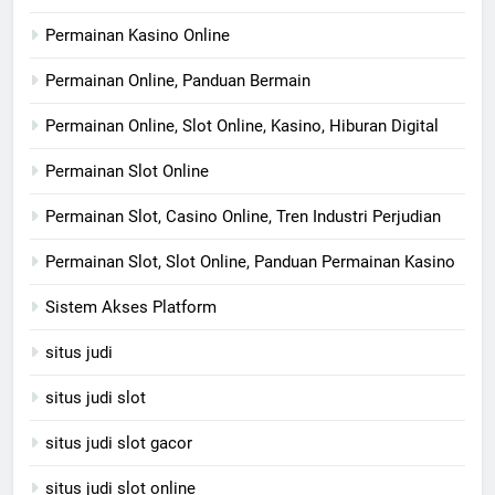
Permainan Kasino Online
Permainan Online, Panduan Bermain
Permainan Online, Slot Online, Kasino, Hiburan Digital
Permainan Slot Online
Permainan Slot, Casino Online, Tren Industri Perjudian
Permainan Slot, Slot Online, Panduan Permainan Kasino
Sistem Akses Platform
situs judi
situs judi slot
situs judi slot gacor
situs judi slot online