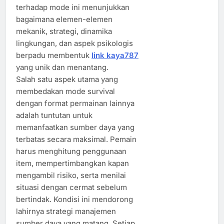
terhadap mode ini menunjukkan
bagaimana elemen-elemen
mekanik, strategi, dinamika
lingkungan, dan aspek psikologis
berpadu membentuk
link kaya787
yang unik dan menantang.
Salah satu aspek utama yang
membedakan mode survival
dengan format permainan lainnya
adalah tuntutan untuk
memanfaatkan sumber daya yang
terbatas secara maksimal. Pemain
harus menghitung penggunaan
item, mempertimbangkan kapan
mengambil risiko, serta menilai
situasi dengan cermat sebelum
bertindak. Kondisi ini mendorong
lahirnya strategi manajemen
sumber daya yang matang. Setiap