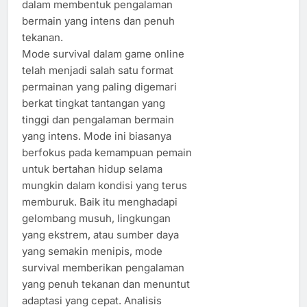
dalam membentuk pengalaman
bermain yang intens dan penuh
tekanan.
Mode survival dalam game online
telah menjadi salah satu format
permainan yang paling digemari
berkat tingkat tantangan yang
tinggi dan pengalaman bermain
yang intens. Mode ini biasanya
berfokus pada kemampuan pemain
untuk bertahan hidup selama
mungkin dalam kondisi yang terus
memburuk. Baik itu menghadapi
gelombang musuh, lingkungan
yang ekstrem, atau sumber daya
yang semakin menipis, mode
survival memberikan pengalaman
yang penuh tekanan dan menuntut
adaptasi yang cepat. Analisis