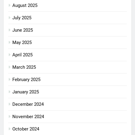
August 2025
July 2025
June 2025
May 2025
April 2025
March 2025
February 2025
January 2025
December 2024
November 2024
October 2024