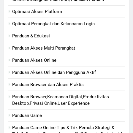
Optimasi Akses Platform
Optimasi Perangkat dan Kelancaran Login
Panduan & Edukasi
Panduan Akses Multi Perangkat
Panduan Akses Online
Panduan Akses Online dan Pengguna Aktif
Panduan Browser dan Akses Praktis
Panduan Browser,Keamanan Digital,Produktivitas
Desktop,Privasi Online,User Experience
Panduan Game
Panduan Game Online Tips & Trik Pemula Strategi &