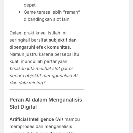
cepat
Game terasa lebih “ramah”
dibandingkan slot lain
Dalam praktiknya, istilah ini
seringkali bersifat
subjektif dan
dipengaruhi efek komunitas
.
Namun justru karena persepsi itu
kuat, muncullah pertanyaan:
bisakah kita melihat slot gacor
secara objektif menggunakan AI
dan data mining?
Peran AI dalam Menganalisis
Slot Digital
Artificial Intelligence (AI)
mampu
memproses dan menganalisis