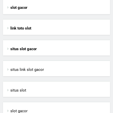
slot gacor
link toto slot
situs slot gacor
situs link slot gacor
situs slot
slot gacor