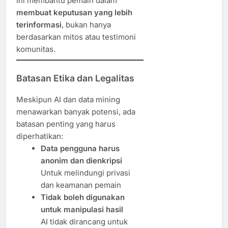
Ini membantu pemain dalam
membuat keputusan yang lebih
terinformasi
, bukan hanya
berdasarkan mitos atau testimoni
komunitas.
Batasan Etika dan Legalitas
Meskipun AI dan data mining
menawarkan banyak potensi, ada
batasan penting yang harus
diperhatikan:
Data pengguna harus
anonim dan dienkripsi
Untuk melindungi privasi
dan keamanan pemain
Tidak boleh digunakan
untuk manipulasi hasil
AI tidak dirancang untuk