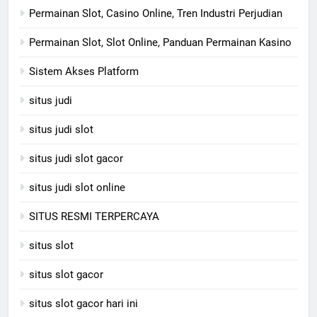
Permainan Slot, Casino Online, Tren Industri Perjudian
Permainan Slot, Slot Online, Panduan Permainan Kasino
Sistem Akses Platform
situs judi
situs judi slot
situs judi slot gacor
situs judi slot online
SITUS RESMI TERPERCAYA
situs slot
situs slot gacor
situs slot gacor hari ini