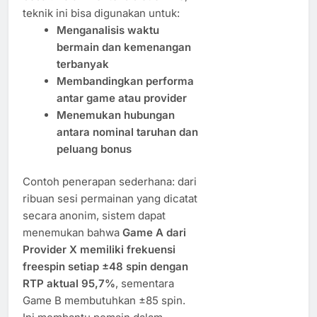
teknik ini bisa digunakan untuk:
Menganalisis waktu
bermain dan kemenangan
terbanyak
Membandingkan performa
antar game atau provider
Menemukan hubungan
antara nominal taruhan dan
peluang bonus
Contoh penerapan sederhana: dari
ribuan sesi permainan yang dicatat
secara anonim, sistem dapat
menemukan bahwa
Game A dari
Provider X memiliki frekuensi
freespin setiap ±48 spin dengan
RTP aktual 95,7%
, sementara
Game B membutuhkan ±85 spin.