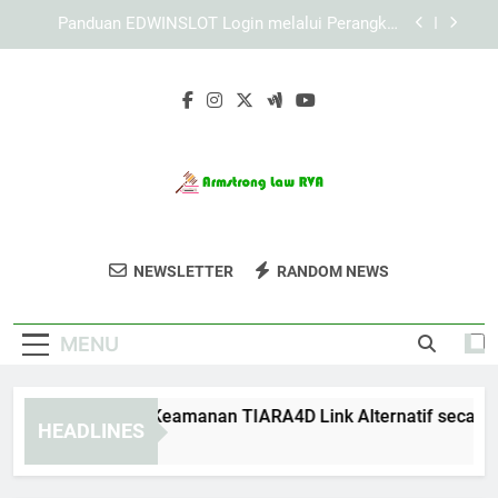
Skip
Login Edwinslot dan Pentingnya Memeriksa
to
Keamanan Halaman Sebelum Mengakses Akun
content
Lebah4D Login: Panduan Akses Akun yang Mudah
dan Aman untuk Pengguna Baru
Cara Memeriksa Keamanan TIARA4D Link
Alternatif secara Tepat
Panduan EDWINSLOT Login melalui Perangkat
Mobile dan Desktop
Login Edwinslot dan Pentingnya Memeriksa
Keamanan Halaman Sebelum Mengakses Akun
Armstrong Law
Dapatkan Layanan Konsultasi Hukum
Lebah4D Login: Panduan Akses Akun yang Mudah
NEWSLETTER
RANDOM NEWS
RVA
dan Aman untuk Pengguna Baru
Profesional Dari Armstrong Law RVA.
MENU
ra Memeriksa Keamanan TIARA4D Link Alternatif secara Tep
HEADLINES
Weeks Ago