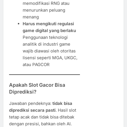
memodifikasi RNG atau
menurunkan peluang
menang
Harus mengikuti regulasi
game digital yang berlaku
Penggunaan teknologi
analitik di industri game
wajib diawasi oleh otoritas
lisensi seperti MGA, UKGC,
atau PAGCOR
Apakah Slot Gacor Bisa
Diprediksi?
Jawaban pendeknya:
tidak bisa
diprediksi secara pasti
. Hasil slot
tetap acak dan tidak bisa ditebak
dengan presisi, bahkan oleh AI.