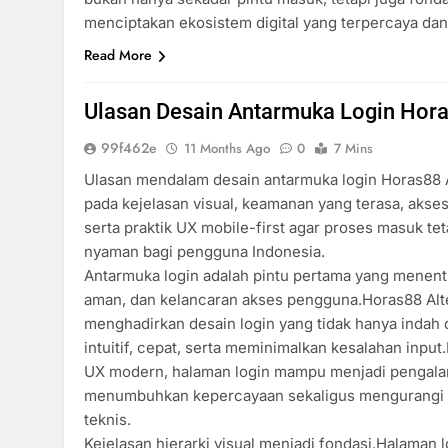
menciptakan ekosistem digital yang terpercaya dan
Read More
Ulasan Desain Antarmuka Login Hora
99f462e
11 Months Ago
0
7 Mins
Ulasan mendalam desain antarmuka login Horas88 A
pada kejelasan visual, keamanan yang terasa, aksesi
serta praktik UX mobile-first agar proses masuk te
nyaman bagi pengguna Indonesia.
Antarmuka login adalah pintu pertama yang menent
aman, dan kelancaran akses pengguna.Horas88 Alte
menghadirkan desain login yang tidak hanya indah d
intuitif, cepat, serta meminimalkan kesalahan inp
UX modern, halaman login mampu menjadi pengala
menumbuhkan kepercayaan sekaligus mengurangi
teknis.
Kejelasan hierarki visual menjadi fondasi.Halaman l