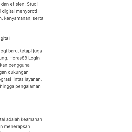
dan efisien. Studi
 digital menyoroti
n, kenyamanan, serta
gital
ogi baru, tetapi juga
ung. Horas88 Login
gkan pengguna
ngan dukungan
rasi lintas layanan,
sehingga pengalaman
ital adalah keamanan
gan menerapkan