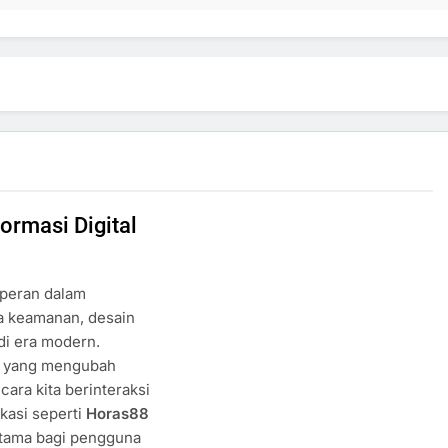
ormasi Digital
rperan dalam
a keamanan, desain
di era modern.
al yang mengubah
ara kita berinteraksi
ikasi seperti
Horas88
tama bagi pengguna