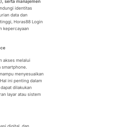
A), serta manajemen
ndungi identitas
urian data dan
tinggi, Horas88 Login
un kepercayaan
ice
n akses melalui
ga smartphone.
mampu menyesuaikan
al ini penting dalam
dapat dilakukan
an layar atau sistem
si digital, dan