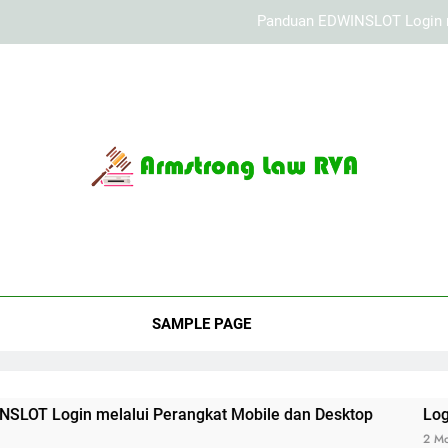
Panduan EDWINSLOT Login m
Login Edwinslot dan Pentingnya Memeriksa Keama
Lebah4D Login: Panduan Akses Akun yang
Cara Memeriksa Keamanan 
Panduan EDWINSLOT Login m
Login Edwinslot dan Pentingnya Memeriksa Keama
strong Law RVA
Layanan Konsultasi Hukum Profesional Dari Armstrong Law RV
Lebah4D Login: Panduan Akses Akun yang
SAMPLE PAGE
melalui Perangkat Mobile dan Desktop
Login Edwinslo
2 Months Ago