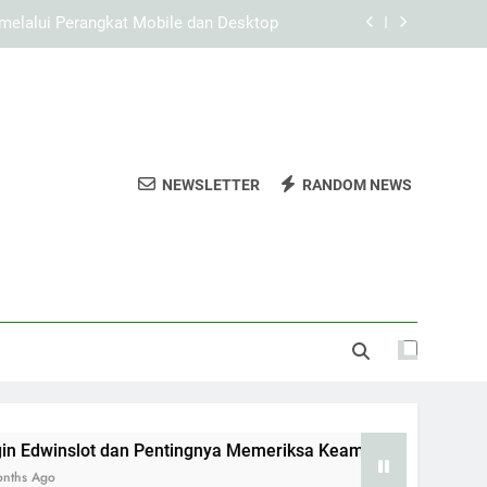
elalui Perangkat Mobile dan Desktop
nan Halaman Sebelum Mengakses Akun
 Mudah dan Aman untuk Pengguna Baru
TIARA4D Link Alternatif secara Tepat
NEWSLETTER
RANDOM NEWS
elalui Perangkat Mobile dan Desktop
nan Halaman Sebelum Mengakses Akun
A.
 Mudah dan Aman untuk Pengguna Baru
t dan Pentingnya Memeriksa Keamanan Halaman Sebelum Me