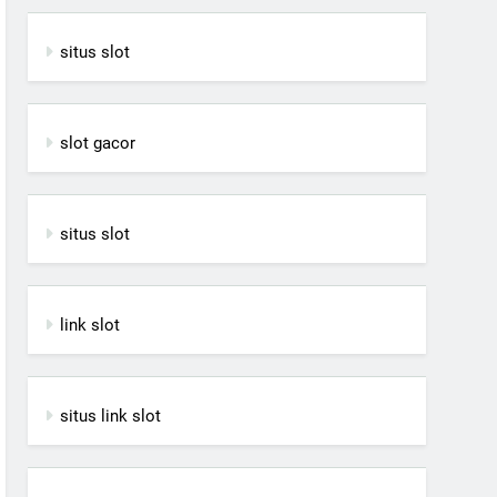
situs slot
slot gacor
situs slot
link slot
situs link slot