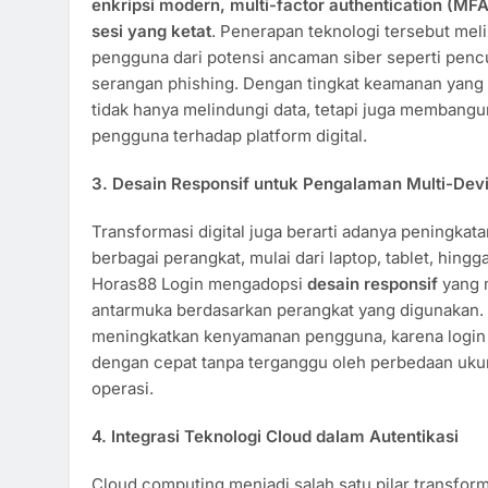
enkripsi modern, multi-factor authentication (MF
sesi yang ketat
. Penerapan teknologi tersebut meli
pengguna dari potensi ancaman siber seperti penc
serangan phishing. Dengan tingkat keamanan yang 
tidak hanya melindungi data, tetapi juga membang
pengguna terhadap platform digital.
3. Desain Responsif untuk Pengalaman Multi-Dev
Transformasi digital juga berarti adanya peningkata
berbagai perangkat, mulai dari laptop, tablet, hing
Horas88 Login mengadopsi
desain responsif
yang 
antarmuka berdasarkan perangkat yang digunakan. H
meningkatkan kenyamanan pengguna, karena login 
dengan cepat tanpa terganggu oleh perbedaan ukur
operasi.
4. Integrasi Teknologi Cloud dalam Autentikasi
Cloud computing menjadi salah satu pilar transforma