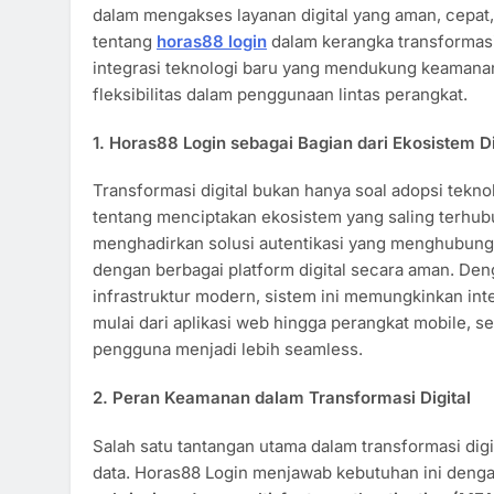
dalam mengakses layanan digital yang aman, cepat, 
tentang
horas88 login
dalam kerangka transformasi
integrasi teknologi baru yang mendukung keamana
fleksibilitas dalam penggunaan lintas perangkat.
1. Horas88 Login sebagai Bagian dari Ekosistem Di
Transformasi digital bukan hanya soal adopsi teknol
tentang menciptakan ekosistem yang saling terhub
menghadirkan solusi autentikasi yang menghubun
dengan berbagai platform digital secara aman. De
infrastruktur modern, sistem ini memungkinkan integ
mulai dari aplikasi web hingga perangkat mobile, 
pengguna menjadi lebih seamless.
2. Peran Keamanan dalam Transformasi Digital
Salah satu tantangan utama dalam transformasi dig
data. Horas88 Login menjawab kebutuhan ini den