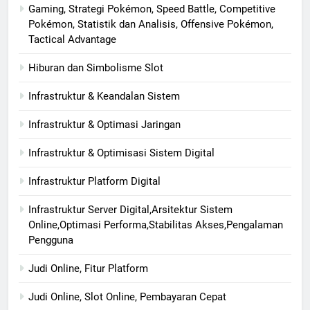
Gaming, Strategi Pokémon, Speed Battle, Competitive
Pokémon, Statistik dan Analisis, Offensive Pokémon,
Tactical Advantage
Hiburan dan Simbolisme Slot
Infrastruktur & Keandalan Sistem
Infrastruktur & Optimasi Jaringan
Infrastruktur & Optimisasi Sistem Digital
Infrastruktur Platform Digital
Infrastruktur Server Digital,Arsitektur Sistem
Online,Optimasi Performa,Stabilitas Akses,Pengalaman
Pengguna
Judi Online, Fitur Platform
Judi Online, Slot Online, Pembayaran Cepat