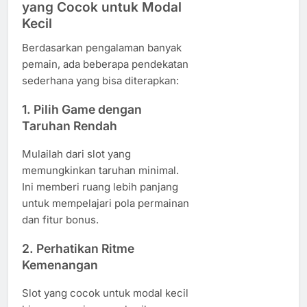
yang Cocok untuk Modal
Kecil
Berdasarkan pengalaman banyak
pemain, ada beberapa pendekatan
sederhana yang bisa diterapkan:
1. Pilih Game dengan
Taruhan Rendah
Mulailah dari slot yang
memungkinkan taruhan minimal.
Ini memberi ruang lebih panjang
untuk mempelajari pola permainan
dan fitur bonus.
2. Perhatikan Ritme
Kemenangan
Slot yang cocok untuk modal kecil