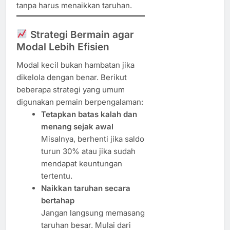
tanpa harus menaikkan taruhan.
Strategi Bermain agar
Modal Lebih Efisien
Modal kecil bukan hambatan jika
dikelola dengan benar. Berikut
beberapa strategi yang umum
digunakan pemain berpengalaman:
Tetapkan batas kalah dan
menang sejak awal
Misalnya, berhenti jika saldo
turun 30% atau jika sudah
mendapat keuntungan
tertentu.
Naikkan taruhan secara
bertahap
Jangan langsung memasang
taruhan besar. Mulai dari