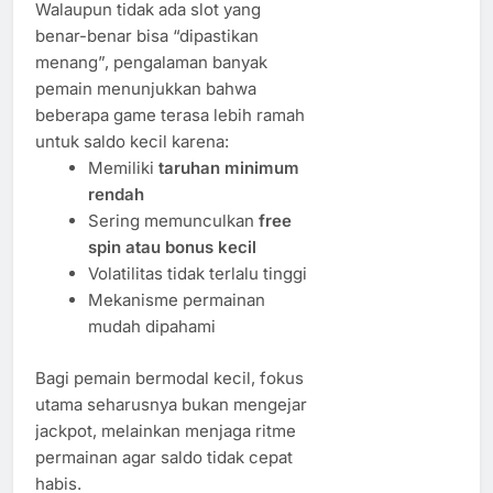
Walaupun tidak ada slot yang
benar-benar bisa “dipastikan
menang”, pengalaman banyak
pemain menunjukkan bahwa
beberapa game terasa lebih ramah
untuk saldo kecil karena:
Memiliki
taruhan minimum
rendah
Sering memunculkan
free
spin atau bonus kecil
Volatilitas tidak terlalu tinggi
Mekanisme permainan
mudah dipahami
Bagi pemain bermodal kecil, fokus
utama seharusnya bukan mengejar
jackpot, melainkan menjaga ritme
permainan agar saldo tidak cepat
habis.