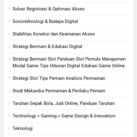
Solusi Registrasi & Optimasi Akses
Sosioteknologi & Budaya Digital
Stabilitas Koneksi dan Keamanan Akses
Strategi Bermain & Edukasi Digital
Strategi Bermain Slot Panduan Slot Pemula Manajemen
Modal Game Tips Hiburan Digital Edukasi Game Online
Strategi Slot Tips Pemain Analisis Permainan
Studi Mekanika Permainan & Perilaku Pemain
Taruhan Sepak Bola, Judi Online, Panduan Taruhan
Technology > Gaming > Game Design & Innovation
Teknologi