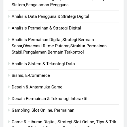
Sistem,Pengalaman Pengguna
Analisis Data Pengguna & Strategi Digital
Analisis Permainan & Strategi Digital
Analisis Permainan Digital,Strategi Bermain
Sabar,Observasi Ritme Putaran,Struktur Permainan
Stabil,Pengalaman Bermain Terkontrol
Analisis Sistem & Teknologi Data
Bisnis, E-Commerce
Desain & Antarmuka Game
Desain Permainan & Teknologi Interaktif
Gambling, Slot Online, Permainan
Game & Hiburan Digital, Strategi Slot Online, Tips & Trik