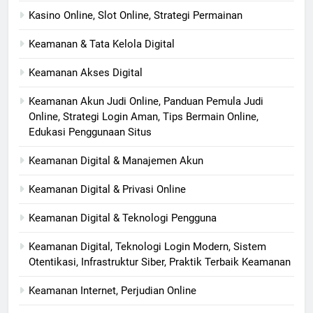
Kasino Online, Slot Online, Strategi Permainan
Keamanan & Tata Kelola Digital
Keamanan Akses Digital
Keamanan Akun Judi Online, Panduan Pemula Judi
Online, Strategi Login Aman, Tips Bermain Online,
Edukasi Penggunaan Situs
Keamanan Digital & Manajemen Akun
Keamanan Digital & Privasi Online
Keamanan Digital & Teknologi Pengguna
Keamanan Digital, Teknologi Login Modern, Sistem
Otentikasi, Infrastruktur Siber, Praktik Terbaik Keamanan
Keamanan Internet, Perjudian Online