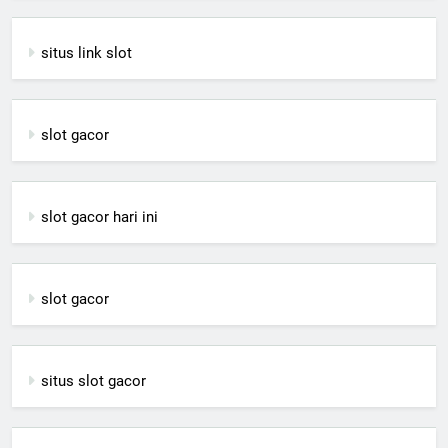
situs link slot
slot gacor
slot gacor hari ini
slot gacor
situs slot gacor