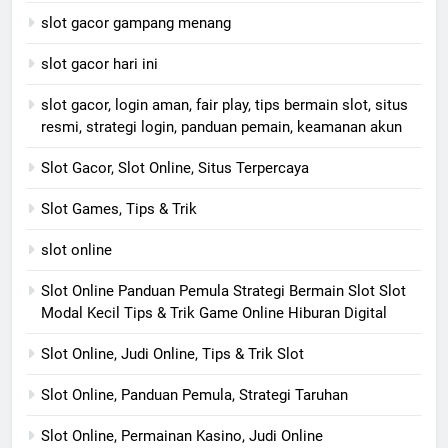
slot gacor gampang menang
slot gacor hari ini
slot gacor, login aman, fair play, tips bermain slot, situs
resmi, strategi login, panduan pemain, keamanan akun
Slot Gacor, Slot Online, Situs Terpercaya
Slot Games, Tips & Trik
slot online
Slot Online Panduan Pemula Strategi Bermain Slot Slot
Modal Kecil Tips & Trik Game Online Hiburan Digital
Slot Online, Judi Online, Tips & Trik Slot
Slot Online, Panduan Pemula, Strategi Taruhan
Slot Online, Permainan Kasino, Judi Online