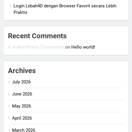
Login Lebah4D dengan Browser Favorit secara Lebih
Praktis
Recent Comments
A WordPress Commenter
on
Hello world!
Archives
July 2026
June 2026
May 2026
April 2026
March 2026