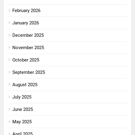
February 2026
January 2026
December 2025
November 2025
October 2025
September 2025
August 2025
July 2025
June 2025
May 2025
April 2025