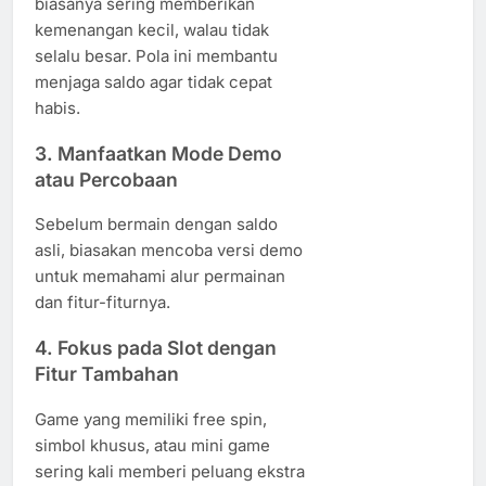
biasanya sering memberikan
kemenangan kecil, walau tidak
selalu besar. Pola ini membantu
menjaga saldo agar tidak cepat
habis.
3. Manfaatkan Mode Demo
atau Percobaan
Sebelum bermain dengan saldo
asli, biasakan mencoba versi demo
untuk memahami alur permainan
dan fitur-fiturnya.
4. Fokus pada Slot dengan
Fitur Tambahan
Game yang memiliki free spin,
simbol khusus, atau mini game
sering kali memberi peluang ekstra