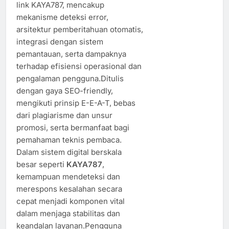
link KAYA787, mencakup
mekanisme deteksi error,
arsitektur pemberitahuan otomatis,
integrasi dengan sistem
pemantauan, serta dampaknya
terhadap efisiensi operasional dan
pengalaman pengguna.Ditulis
dengan gaya SEO-friendly,
mengikuti prinsip E-E-A-T, bebas
dari plagiarisme dan unsur
promosi, serta bermanfaat bagi
pemahaman teknis pembaca.
Dalam sistem digital berskala
besar seperti
KAYA787
,
kemampuan mendeteksi dan
merespons kesalahan secara
cepat menjadi komponen vital
dalam menjaga stabilitas dan
keandalan layanan.Pengguna