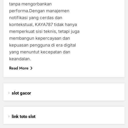
tanpa mengorbankan
performa.Dengan manajemen
notifikasi yang cerdas dan
kontekstual, KAYA787 tidak hanya
memperkuat sisi teknis, tetapi juga
membangun kepercayaan dan
kepuasan pengguna di era digital
yang menuntut kecepatan dan
keandalan.
Read More
slot gacor
link toto slot