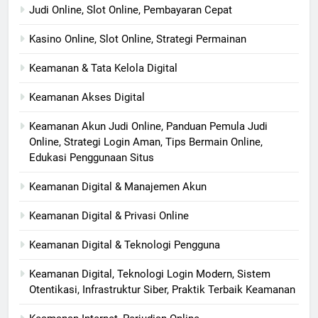
Judi Online, Slot Online, Pembayaran Cepat
Kasino Online, Slot Online, Strategi Permainan
Keamanan & Tata Kelola Digital
Keamanan Akses Digital
Keamanan Akun Judi Online, Panduan Pemula Judi
Online, Strategi Login Aman, Tips Bermain Online,
Edukasi Penggunaan Situs
Keamanan Digital & Manajemen Akun
Keamanan Digital & Privasi Online
Keamanan Digital & Teknologi Pengguna
Keamanan Digital, Teknologi Login Modern, Sistem
Otentikasi, Infrastruktur Siber, Praktik Terbaik Keamanan