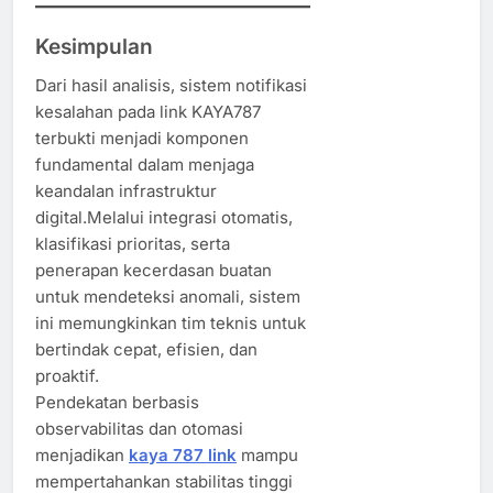
Kesimpulan
Dari hasil analisis, sistem notifikasi
kesalahan pada link KAYA787
terbukti menjadi komponen
fundamental dalam menjaga
keandalan infrastruktur
digital.Melalui integrasi otomatis,
klasifikasi prioritas, serta
penerapan kecerdasan buatan
untuk mendeteksi anomali, sistem
ini memungkinkan tim teknis untuk
bertindak cepat, efisien, dan
proaktif.
Pendekatan berbasis
observabilitas dan otomasi
menjadikan
kaya 787 link
mampu
mempertahankan stabilitas tinggi