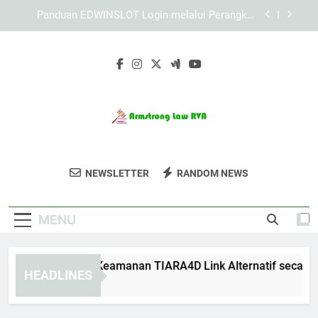
Skip
Login Edwinslot dan Pentingnya Memeriksa
to
Keamanan Halaman Sebelum Mengakses Akun
content
Lebah4D Login: Panduan Akses Akun yang Mudah
dan Aman untuk Pengguna Baru
Cara Memeriksa Keamanan TIARA4D Link
Alternatif secara Tepat
Panduan EDWINSLOT Login melalui Perangkat
Mobile dan Desktop
Login Edwinslot dan Pentingnya Memeriksa
Keamanan Halaman Sebelum Mengakses Akun
Armstrong Law
Dapatkan Layanan Konsultasi Hukum
Lebah4D Login: Panduan Akses Akun yang Mudah
NEWSLETTER
RANDOM NEWS
RVA
dan Aman untuk Pengguna Baru
Profesional Dari Armstrong Law RVA.
MENU
ra Memeriksa Keamanan TIARA4D Link Alternatif secara Tep
HEADLINES
Weeks Ago