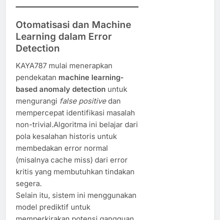
Otomatisasi dan Machine
Learning dalam Error
Detection
KAYA787 mulai menerapkan
pendekatan
machine learning-
based anomaly detection
untuk
mengurangi
false positive
dan
mempercepat identifikasi masalah
non-trivial.Algoritma ini belajar dari
pola kesalahan historis untuk
membedakan error normal
(misalnya cache miss) dari error
kritis yang membutuhkan tindakan
segera.
Selain itu, sistem ini menggunakan
model prediktif untuk
memperkirakan potensi gangguan