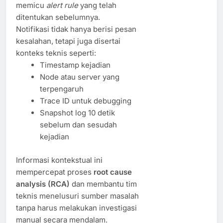
memicu
alert rule
yang telah
ditentukan sebelumnya.
Notifikasi tidak hanya berisi pesan
kesalahan, tetapi juga disertai
konteks teknis seperti:
Timestamp kejadian
Node atau server yang
terpengaruh
Trace ID untuk debugging
Snapshot log 10 detik
sebelum dan sesudah
kejadian
Informasi kontekstual ini
mempercepat proses
root cause
analysis (RCA)
dan membantu tim
teknis menelusuri sumber masalah
tanpa harus melakukan investigasi
manual secara mendalam.