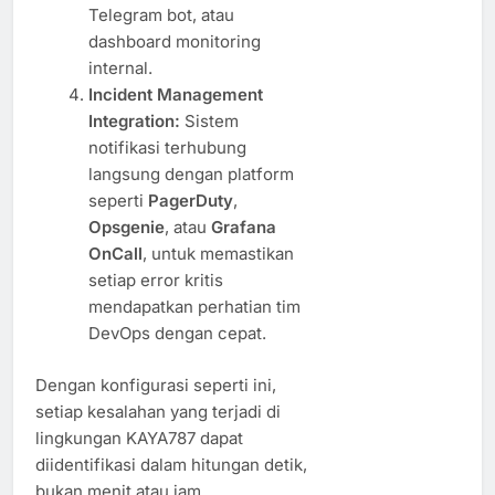
Telegram bot, atau
dashboard monitoring
internal.
Incident Management
Integration:
Sistem
notifikasi terhubung
langsung dengan platform
seperti
PagerDuty
,
Opsgenie
, atau
Grafana
OnCall
, untuk memastikan
setiap error kritis
mendapatkan perhatian tim
DevOps dengan cepat.
Dengan konfigurasi seperti ini,
setiap kesalahan yang terjadi di
lingkungan KAYA787 dapat
diidentifikasi dalam hitungan detik,
bukan menit atau jam.