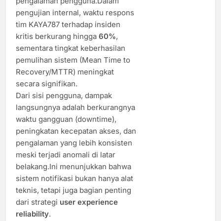
pengalaman pengguna.Dalam
pengujian internal, waktu respons
tim KAYA787 terhadap insiden
kritis berkurang hingga
60%
,
sementara tingkat keberhasilan
pemulihan sistem (Mean Time to
Recovery/MTTR) meningkat
secara signifikan.
Dari sisi pengguna, dampak
langsungnya adalah berkurangnya
waktu gangguan (downtime),
peningkatan kecepatan akses, dan
pengalaman yang lebih konsisten
meski terjadi anomali di latar
belakang.Ini menunjukkan bahwa
sistem notifikasi bukan hanya alat
teknis, tetapi juga bagian penting
dari strategi
user experience
reliability
.