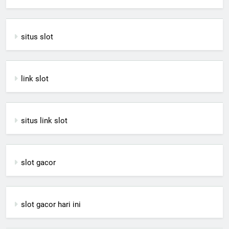
situs slot
link slot
situs link slot
slot gacor
slot gacor hari ini