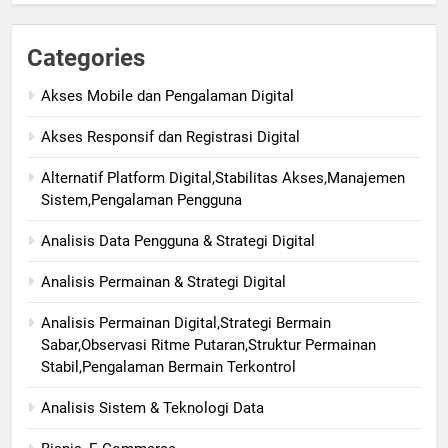
Categories
Akses Mobile dan Pengalaman Digital
Akses Responsif dan Registrasi Digital
Alternatif Platform Digital,Stabilitas Akses,Manajemen
Sistem,Pengalaman Pengguna
Analisis Data Pengguna & Strategi Digital
Analisis Permainan & Strategi Digital
Analisis Permainan Digital,Strategi Bermain
Sabar,Observasi Ritme Putaran,Struktur Permainan
Stabil,Pengalaman Bermain Terkontrol
Analisis Sistem & Teknologi Data