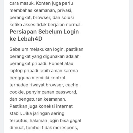
cara masuk. Konten juga perlu
membahas keamanan, privasi,
perangkat, browser, dan solusi
ketika akses tidak berjalan normal.
Persiapan Sebelum Login
ke Lebah4D
Sebelum melakukan login, pastikan
perangkat yang digunakan adalah
perangkat pribadi. Ponsel atau
laptop pribadi lebih aman karena
pengguna memiliki kontrol
terhadap riwayat browser, cache,
cookie, penyimpanan password,
dan pengaturan keamanan.
Pastikan juga koneksi internet
stabil. Jika jaringan sering
terputus, halaman login bisa gagal
dimuat, tombol tidak merespons,