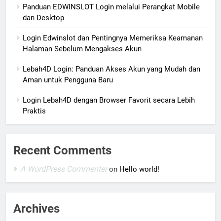
Panduan EDWINSLOT Login melalui Perangkat Mobile
dan Desktop
Login Edwinslot dan Pentingnya Memeriksa Keamanan
Halaman Sebelum Mengakses Akun
Lebah4D Login: Panduan Akses Akun yang Mudah dan
Aman untuk Pengguna Baru
Login Lebah4D dengan Browser Favorit secara Lebih
Praktis
Recent Comments
A WordPress Commenter
on
Hello world!
Archives