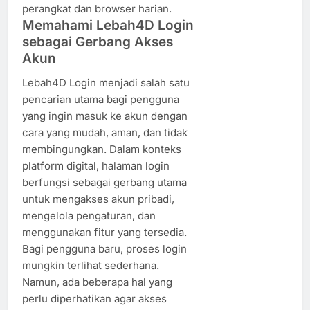
perangkat dan browser harian.
Memahami Lebah4D Login
sebagai Gerbang Akses
Akun
Lebah4D Login menjadi salah satu
pencarian utama bagi pengguna
yang ingin masuk ke akun dengan
cara yang mudah, aman, dan tidak
membingungkan. Dalam konteks
platform digital, halaman login
berfungsi sebagai gerbang utama
untuk mengakses akun pribadi,
mengelola pengaturan, dan
menggunakan fitur yang tersedia.
Bagi pengguna baru, proses login
mungkin terlihat sederhana.
Namun, ada beberapa hal yang
perlu diperhatikan agar akses