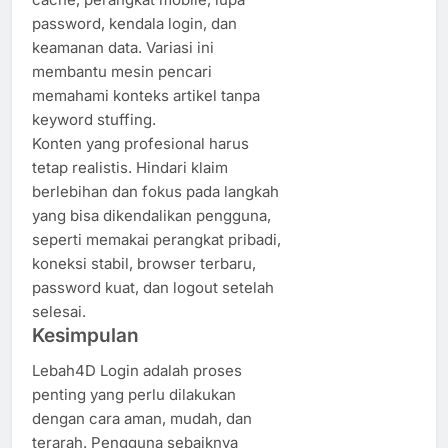
password, kendala login, dan
keamanan data. Variasi ini
membantu mesin pencari
memahami konteks artikel tanpa
keyword stuffing.
Konten yang profesional harus
tetap realistis. Hindari klaim
berlebihan dan fokus pada langkah
yang bisa dikendalikan pengguna,
seperti memakai perangkat pribadi,
koneksi stabil, browser terbaru,
password kuat, dan logout setelah
selesai.
Kesimpulan
Lebah4D Login adalah proses
penting yang perlu dilakukan
dengan cara aman, mudah, dan
terarah. Pengguna sebaiknya