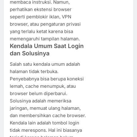
membaca instruksi. Namun,
perhatikan ekstensi browser
seperti pemblokir iklan, VPN
browser, atau pengaturan privasi
yang terlalu ketat karena bisa
memengaruhi tampilan halaman.
Kendala Umum Saat Login
dan Solusinya
Salah satu kendala umum adalah
halaman tidak terbuka.
Penyebabnya bisa berupa koneksi
lemah, cache menumpuk, atau
browser belum diperbarui.
Solusinya adalah memeriksa
jaringan, memuat ulang halaman,
dan membersihkan cache browser.
Kendala lain adalah tombol login
tidak merespons. Hal ini biasanya