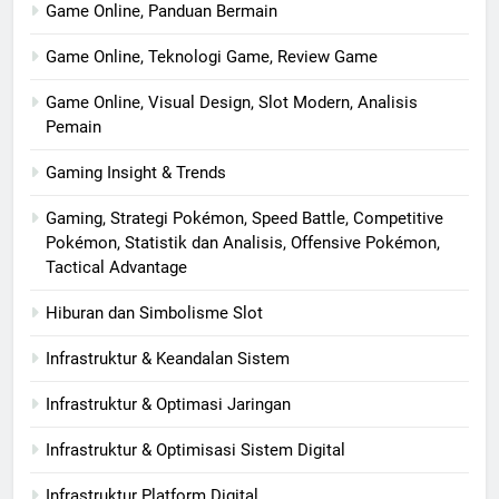
Game Online, Panduan Bermain
Game Online, Teknologi Game, Review Game
Game Online, Visual Design, Slot Modern, Analisis
Pemain
Gaming Insight & Trends
Gaming, Strategi Pokémon, Speed Battle, Competitive
Pokémon, Statistik dan Analisis, Offensive Pokémon,
Tactical Advantage
Hiburan dan Simbolisme Slot
Infrastruktur & Keandalan Sistem
Infrastruktur & Optimasi Jaringan
Infrastruktur & Optimisasi Sistem Digital
Infrastruktur Platform Digital