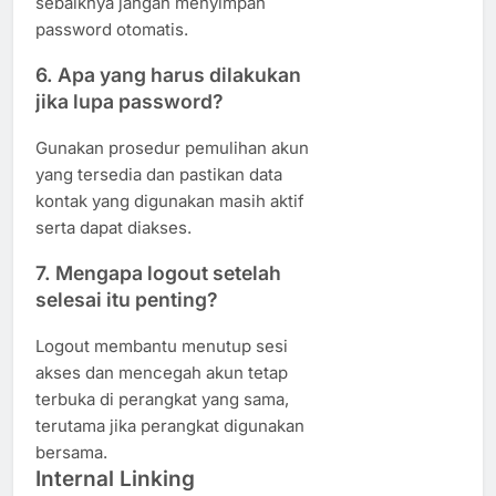
sebaiknya jangan menyimpan
password otomatis.
6. Apa yang harus dilakukan
jika lupa password?
Gunakan prosedur pemulihan akun
yang tersedia dan pastikan data
kontak yang digunakan masih aktif
serta dapat diakses.
7. Mengapa logout setelah
selesai itu penting?
Logout membantu menutup sesi
akses dan mencegah akun tetap
terbuka di perangkat yang sama,
terutama jika perangkat digunakan
bersama.
Internal Linking