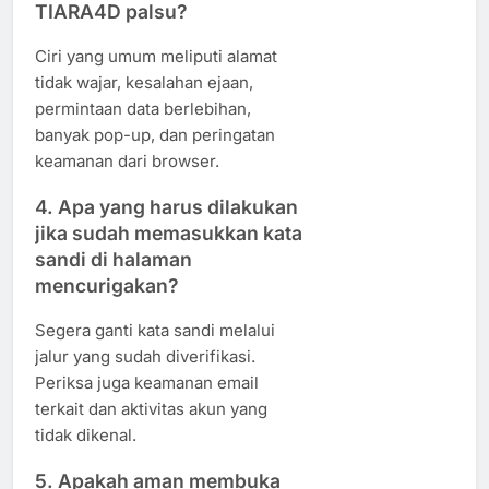
TIARA4D palsu?
Ciri yang umum meliputi alamat
tidak wajar, kesalahan ejaan,
permintaan data berlebihan,
banyak pop-up, dan peringatan
keamanan dari browser.
4. Apa yang harus dilakukan
jika sudah memasukkan kata
sandi di halaman
mencurigakan?
Segera ganti kata sandi melalui
jalur yang sudah diverifikasi.
Periksa juga keamanan email
terkait dan aktivitas akun yang
tidak dikenal.
5. Apakah aman membuka