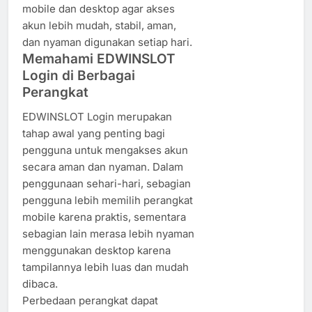
mobile dan desktop agar akses
akun lebih mudah, stabil, aman,
dan nyaman digunakan setiap hari.
Memahami EDWINSLOT
Login di Berbagai
Perangkat
EDWINSLOT Login merupakan
tahap awal yang penting bagi
pengguna untuk mengakses akun
secara aman dan nyaman. Dalam
penggunaan sehari-hari, sebagian
pengguna lebih memilih perangkat
mobile karena praktis, sementara
sebagian lain merasa lebih nyaman
menggunakan desktop karena
tampilannya lebih luas dan mudah
dibaca.
Perbedaan perangkat dapat