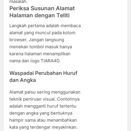
masalah.
Periksa Susunan Alamat
Halaman dengan Teliti
Langkah pertama adalah membaca
alamat yang muncul pada kolom
browser. Jangan langsung
menekan tombol masuk hanya
karena halaman menampilkan
nama dan logo TIARA4D.
Waspadai Perubahan Huruf
dan Angka
Alamat palsu sering menggunakan
teknik peniruan visual. Contohnya
adalah mengganti huruf tertentu
dengan angka yang bentuknya
hampir sama atau menambahkan
kata yang terdengar meyakinkan.