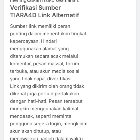
meningkatkan risiko keamanan.
Verifikasi Sumber
TIARA4D Link Alternatif
Sumber link memiliki peran
penting dalam menentukan tingkat
kepercayaan. Hindari
menggunakan alamat yang
ditemukan secara acak melalui
komentar, pesan massal, forum
terbuka, atau akun media sosial
yang tidak dapat diverifikasi.
Link yang dikirim oleh orang tidak
dikenal juga perlu diperlakukan
dengan hati-hati. Pesan tersebut
mungkin menggunakan kalimat
mendesak, seperti meminta
pengguna segera login, mengklaim
akun akan ditutup, atau
menawarkan hadiah dalam waktu