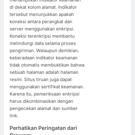
di dekat kolom alamat. Indikator
tersebut menunjukkan apakah
koneksi antara perangkat dan
server menggunakan enkripsi.
Koneksi terenkripsi membantu
melindungi data selama proses
pengiriman. Walaupun demikian,
keberadaan indikator keamanan
tidak otomatis membuktikan bahwa
sebuah halaman adalah halaman
resmi. Situs tiruan juga dapat
menggunakan sertifikat keamanan.
Karena itu, pemeriksaan enkripsi
harus dikombinasikan dengan
pengecekan alamat dan sumber
link.
Perhatikan Peringatan dari