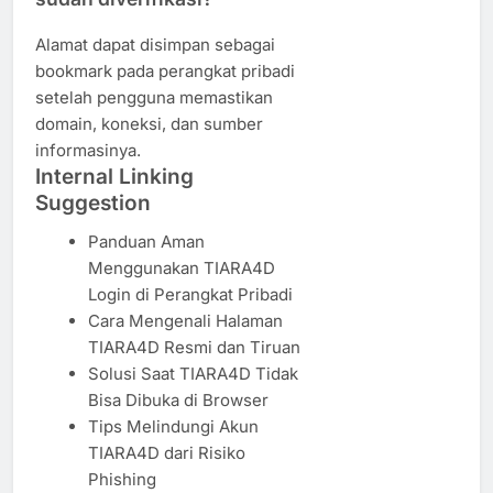
Alamat dapat disimpan sebagai
bookmark pada perangkat pribadi
setelah pengguna memastikan
domain, koneksi, dan sumber
informasinya.
Internal Linking
Suggestion
Panduan Aman
Menggunakan TIARA4D
Login di Perangkat Pribadi
Cara Mengenali Halaman
TIARA4D Resmi dan Tiruan
Solusi Saat TIARA4D Tidak
Bisa Dibuka di Browser
Tips Melindungi Akun
TIARA4D dari Risiko
Phishing