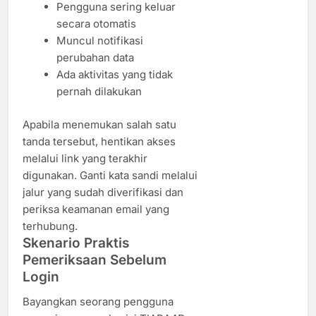
Pengguna sering keluar
secara otomatis
Muncul notifikasi
perubahan data
Ada aktivitas yang tidak
pernah dilakukan
Apabila menemukan salah satu
tanda tersebut, hentikan akses
melalui link yang terakhir
digunakan. Ganti kata sandi melalui
jalur yang sudah diverifikasi dan
periksa keamanan email yang
terhubung.
Skenario Praktis
Pemeriksaan Sebelum
Login
Bayangkan seorang pengguna