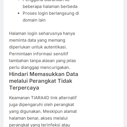
beberapa halaman berbeda
Proses login berlangsung di
domain lain
Halaman login seharusnya hanya
meminta data yang memang
diperlukan untuk autentikasi.
Permintaan informasi sensitif
tambahan tanpa alasan yang jelas
perlu dianggap mencurigakan.
Hindari Memasukkan Data
melalui Perangkat Tidak
Terpercaya
Keamanan TIARA4D link alternatif
juga dipengaruhi oleh perangkat
yang digunakan. Meskipun alamat
halaman benar, akses melalui
perangkat yang terinfeksi atau