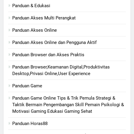
Panduan & Edukasi
Panduan Akses Multi Perangkat
Panduan Akses Online
Panduan Akses Online dan Pengguna Aktif
Panduan Browser dan Akses Praktis
Panduan Browser,Keamanan Digital,Produktivitas
Desktop,Privasi Online,User Experience
Panduan Game
Panduan Game Online Tips & Trik Pemula Strategi &
Taktik Bermain Pengembangan Skill Pemain Psikologi &
Motivasi Gaming Edukasi Gaming Sehat
Panduan Horas88