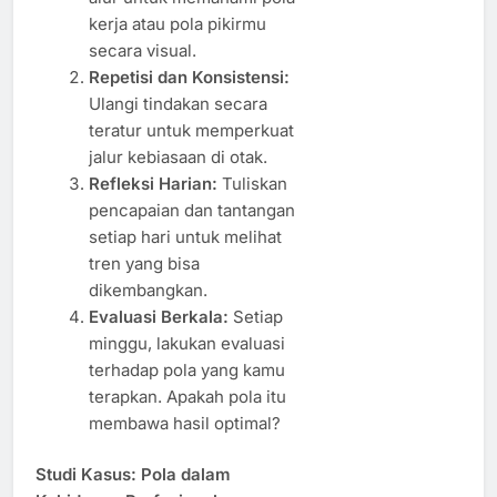
kerja atau pola pikirmu
secara visual.
Repetisi dan Konsistensi:
Ulangi tindakan secara
teratur untuk memperkuat
jalur kebiasaan di otak.
Refleksi Harian:
Tuliskan
pencapaian dan tantangan
setiap hari untuk melihat
tren yang bisa
dikembangkan.
Evaluasi Berkala:
Setiap
minggu, lakukan evaluasi
terhadap pola yang kamu
terapkan. Apakah pola itu
membawa hasil optimal?
Studi Kasus: Pola dalam