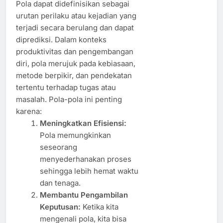
Pola dapat didefinisikan sebagai
urutan perilaku atau kejadian yang
terjadi secara berulang dan dapat
diprediksi. Dalam konteks
produktivitas dan pengembangan
diri, pola merujuk pada kebiasaan,
metode berpikir, dan pendekatan
tertentu terhadap tugas atau
masalah. Pola-pola ini penting
karena:
Meningkatkan Efisiensi:
Pola memungkinkan
seseorang
menyederhanakan proses
sehingga lebih hemat waktu
dan tenaga.
Membantu Pengambilan
Keputusan:
Ketika kita
mengenali pola, kita bisa