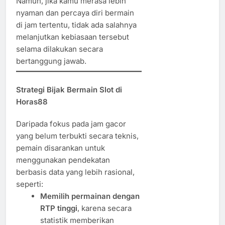
Namun, jika kamu merasa lebih
nyaman dan percaya diri bermain
di jam tertentu, tidak ada salahnya
melanjutkan kebiasaan tersebut
selama dilakukan secara
bertanggung jawab.
Strategi Bijak Bermain Slot di
Horas88
Daripada fokus pada jam gacor
yang belum terbukti secara teknis,
pemain disarankan untuk
menggunakan pendekatan
berbasis data yang lebih rasional,
seperti:
Memilih permainan dengan
RTP tinggi
, karena secara
statistik memberikan