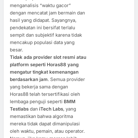
menganalisis “waktu gacor”
dengan mencatat jam bermain dan
hasil yang didapat. Sayangnya,
pendekatan ini bersifat terlalu
sempit dan subjektif karena tidak
mencakup populasi data yang
besar.
Tidak ada provider slot resmi atau
platform seperti Horas88 yang
mengatur tingkat kemenangan
berdasarkan jam
. Semua provider
yang bekerja sama dengan
Horas88 telah tersertifikasi oleh
lembaga penguji seperti
BMM
Testlabs
dan
iTech Labs
, yang
memastikan bahwa algoritma
mereka tidak dapat dimanipulasi
oleh waktu, pemain, atau operator.