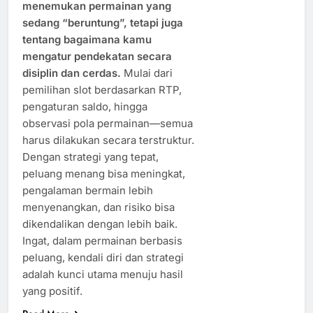
menemukan permainan yang
sedang “beruntung”, tetapi juga
tentang bagaimana kamu
mengatur pendekatan secara
disiplin dan cerdas.
Mulai dari
pemilihan slot berdasarkan RTP,
pengaturan saldo, hingga
observasi pola permainan—semua
harus dilakukan secara terstruktur.
Dengan strategi yang tepat,
peluang menang bisa meningkat,
pengalaman bermain lebih
menyenangkan, dan risiko bisa
dikendalikan dengan lebih baik.
Ingat, dalam permainan berbasis
peluang, kendali diri dan strategi
adalah kunci utama menuju hasil
yang positif.