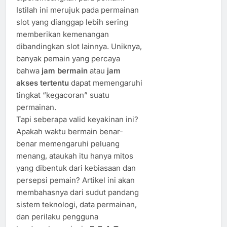
Istilah ini merujuk pada permainan
slot yang dianggap lebih sering
memberikan kemenangan
dibandingkan slot lainnya. Uniknya,
banyak pemain yang percaya
bahwa
jam bermain
atau
jam
akses tertentu
dapat memengaruhi
tingkat “kegacoran” suatu
permainan.
Tapi seberapa valid keyakinan ini?
Apakah waktu bermain benar-
benar memengaruhi peluang
menang, ataukah itu hanya mitos
yang dibentuk dari kebiasaan dan
persepsi pemain? Artikel ini akan
membahasnya dari sudut pandang
sistem teknologi, data permainan,
dan perilaku pengguna