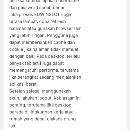
periksa kembali apakah username
dan password sudah benar.
Jika proses EDWINSLOT Login
terasa lambat, coba refresh
halaman atau gunakan browser lain
yang lebih ringan. Pengguna juga
dapat membersihkan cache dan
cookie jika halaman tidak memuat
dengan baik. Pada desktop, terlalu
banyak tab aktif juga dapat
memengaruhi performa, terutama
jika perangkat sedang menjalankan
aplikasi berat.
Setelah selesai menggunakan
akun, lakukan logout. Kebiasaan ini
penting, terutama jika desktop
berada di lingkungan kerja atau
rumah yang dapat diakses orang
lain.