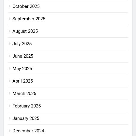
October 2025
September 2025
August 2025
July 2025
June 2025
May 2025
April 2025
March 2025
February 2025
January 2025
December 2024