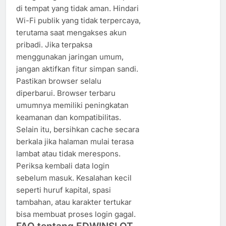
di tempat yang tidak aman. Hindari
Wi-Fi publik yang tidak terpercaya,
terutama saat mengakses akun
pribadi. Jika terpaksa
menggunakan jaringan umum,
jangan aktifkan fitur simpan sandi.
Pastikan browser selalu
diperbarui. Browser terbaru
umumnya memiliki peningkatan
keamanan dan kompatibilitas.
Selain itu, bersihkan cache secara
berkala jika halaman mulai terasa
lambat atau tidak merespons.
Periksa kembali data login
sebelum masuk. Kesalahan kecil
seperti huruf kapital, spasi
tambahan, atau karakter tertukar
bisa membuat proses login gagal.