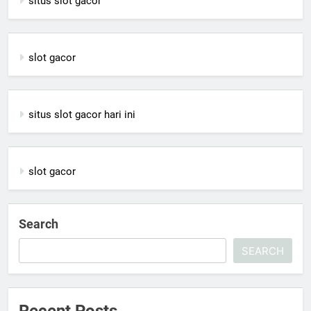
situs slot gacor
slot gacor
situs slot gacor hari ini
slot gacor
Search
SEARCH