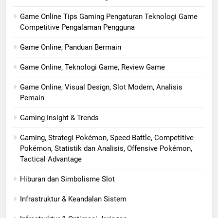
Game Online Tips Gaming Pengaturan Teknologi Game
Competitive Pengalaman Pengguna
Game Online, Panduan Bermain
Game Online, Teknologi Game, Review Game
Game Online, Visual Design, Slot Modern, Analisis
Pemain
Gaming Insight & Trends
Gaming, Strategi Pokémon, Speed Battle, Competitive
Pokémon, Statistik dan Analisis, Offensive Pokémon,
Tactical Advantage
Hiburan dan Simbolisme Slot
Infrastruktur & Keandalan Sistem