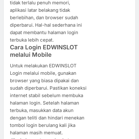
tidak terlalu penuh memori,
aplikasi latar belakang tidak
berlebihan, dan browser sudah
diperbarui. Hal-hal sederhana ini
dapat membantu halaman login
terbuka lebih cepat.
Cara Login EDWINSLOT
melalui Mobile
Untuk melakukan EDWINSLOT
Login melalui mobile, gunakan
browser yang biasa dipakai dan
sudah diperbarui. Pastikan koneksi
internet stabil sebelum membuka
halaman login. Setelah halaman
terbuka, masukkan data akun
dengan teliti dan hindari menekan
tombol login berulang kali jika
halaman masih memuat.