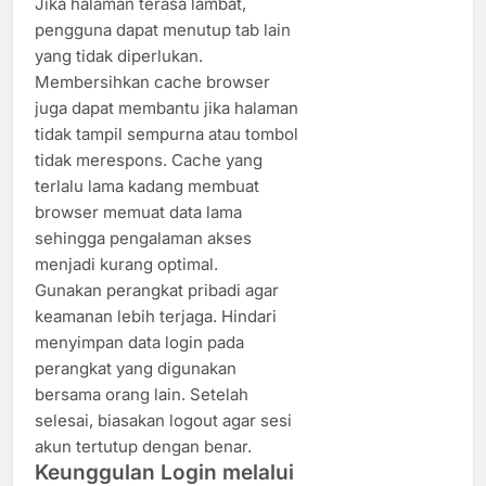
Jika halaman terasa lambat,
pengguna dapat menutup tab lain
yang tidak diperlukan.
Membersihkan cache browser
juga dapat membantu jika halaman
tidak tampil sempurna atau tombol
tidak merespons. Cache yang
terlalu lama kadang membuat
browser memuat data lama
sehingga pengalaman akses
menjadi kurang optimal.
Gunakan perangkat pribadi agar
keamanan lebih terjaga. Hindari
menyimpan data login pada
perangkat yang digunakan
bersama orang lain. Setelah
selesai, biasakan logout agar sesi
akun tertutup dengan benar.
Keunggulan Login melalui