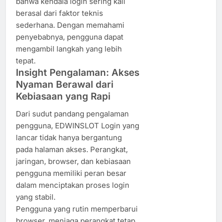
bahwa kendala login sering kali
berasal dari faktor teknis
sederhana. Dengan memahami
penyebabnya, pengguna dapat
mengambil langkah yang lebih
tepat.
Insight Pengalaman: Akses
Nyaman Berawal dari
Kebiasaan yang Rapi
Dari sudut pandang pengalaman
pengguna, EDWINSLOT Login yang
lancar tidak hanya bergantung
pada halaman akses. Perangkat,
jaringan, browser, dan kebiasaan
pengguna memiliki peran besar
dalam menciptakan proses login
yang stabil.
Pengguna yang rutin memperbarui
browser, menjaga perangkat tetap