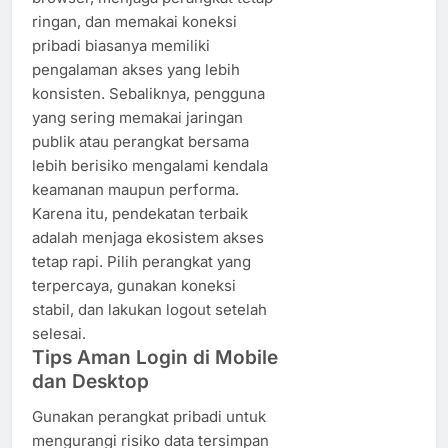
ringan, dan memakai koneksi
pribadi biasanya memiliki
pengalaman akses yang lebih
konsisten. Sebaliknya, pengguna
yang sering memakai jaringan
publik atau perangkat bersama
lebih berisiko mengalami kendala
keamanan maupun performa.
Karena itu, pendekatan terbaik
adalah menjaga ekosistem akses
tetap rapi. Pilih perangkat yang
terpercaya, gunakan koneksi
stabil, dan lakukan logout setelah
selesai.
Tips Aman Login di Mobile
dan Desktop
Gunakan perangkat pribadi untuk
mengurangi risiko data tersimpan