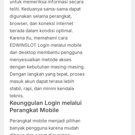
untuk memeriksa informasi secara
teliti. Keduanya sama-sama dapat
digunakan selama perangkat,
browser, dan koneksi internet
berada dalam kondisi optimal.
Karena itu, memahami cara
EDWINSLOT Login melalui mobile
dan desktop membantu pengguna
menyesuaikan metode akses
dengan kebutuhan masing-masing.
Dengan langkah yang tepat, proses
masuk akun dapat terasa lebih
stabil, rapi, dan minim kendala
teknis.
Keunggulan Login melalui
Perangkat Mobile
Perangkat mobile menjadi pilihan
banyak pengguna karena mudah