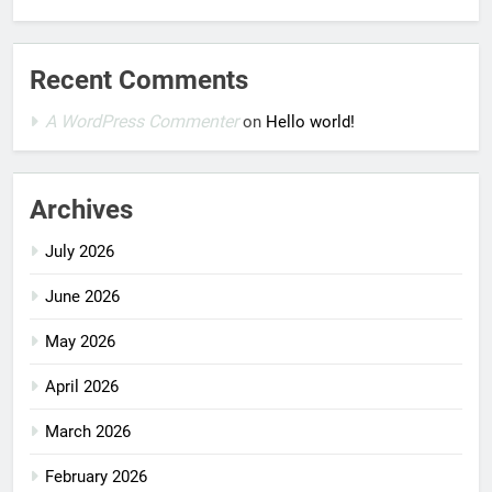
Recent Comments
A WordPress Commenter
on
Hello world!
Archives
July 2026
June 2026
May 2026
April 2026
March 2026
February 2026