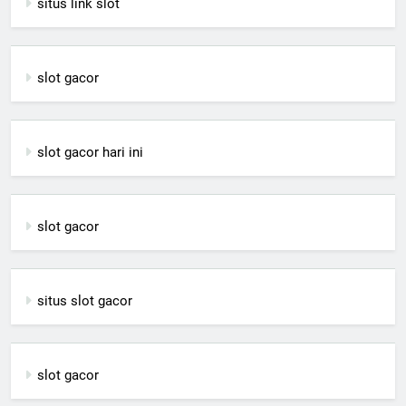
situs link slot
slot gacor
slot gacor hari ini
slot gacor
situs slot gacor
slot gacor