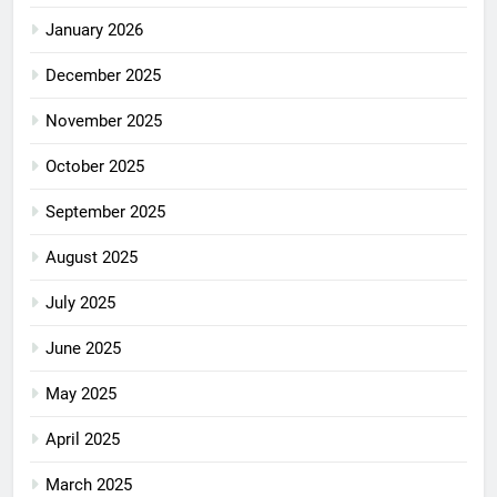
January 2026
December 2025
November 2025
October 2025
September 2025
August 2025
July 2025
June 2025
May 2025
April 2025
March 2025