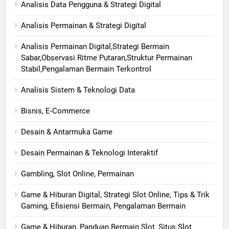
Analisis Data Pengguna & Strategi Digital
Analisis Permainan & Strategi Digital
Analisis Permainan Digital,Strategi Bermain
Sabar,Observasi Ritme Putaran,Struktur Permainan
Stabil,Pengalaman Bermain Terkontrol
Analisis Sistem & Teknologi Data
Bisnis, E-Commerce
Desain & Antarmuka Game
Desain Permainan & Teknologi Interaktif
Gambling, Slot Online, Permainan
Game & Hiburan Digital, Strategi Slot Online, Tips & Trik
Gaming, Efisiensi Bermain, Pengalaman Bermain
Game & Hiburan, Panduan Bermain Slot, Situs Slot