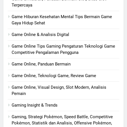
Terpercaya
Game Hiburan Kesehatan Mental Tips Bermain Game
Gaya Hidup Sehat
Game Online & Analisis Digital
Game Online Tips Gaming Pengaturan Teknologi Game
Competitive Pengalaman Pengguna
Game Online, Panduan Bermain
Game Online, Teknologi Game, Review Game
Game Online, Visual Design, Slot Modern, Analisis
Pemain
Gaming Insight & Trends
Gaming, Strategi Pokémon, Speed Battle, Competitive
Pokémon, Statistik dan Analisis, Offensive Pokémon,