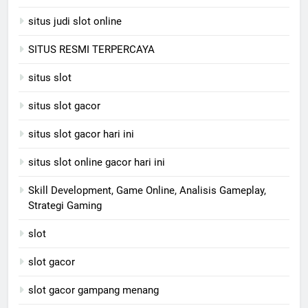
situs judi slot online
SITUS RESMI TERPERCAYA
situs slot
situs slot gacor
situs slot gacor hari ini
situs slot online gacor hari ini
Skill Development, Game Online, Analisis Gameplay,
Strategi Gaming
slot
slot gacor
slot gacor gampang menang