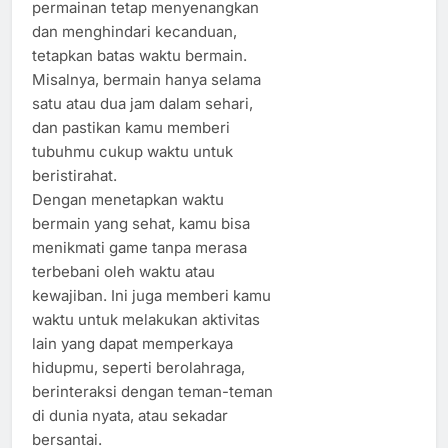
permainan tetap menyenangkan
dan menghindari kecanduan,
tetapkan batas waktu bermain.
Misalnya, bermain hanya selama
satu atau dua jam dalam sehari,
dan pastikan kamu memberi
tubuhmu cukup waktu untuk
beristirahat.
Dengan menetapkan waktu
bermain yang sehat, kamu bisa
menikmati game tanpa merasa
terbebani oleh waktu atau
kewajiban. Ini juga memberi kamu
waktu untuk melakukan aktivitas
lain yang dapat memperkaya
hidupmu, seperti berolahraga,
berinteraksi dengan teman-teman
di dunia nyata, atau sekadar
bersantai.