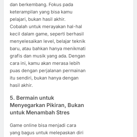
dan berkembang. Fokus pada
keterampilan yang bisa kamu
pelajari, bukan hasil akhir.
Cobalah untuk merayakan hal-hal
kecil dalam game, seperti berhasil
menyelesaikan level, belajar teknik
baru, atau bahkan hanya menikmati
grafis dan musik yang ada. Dengan
cara ini, kamu akan merasa lebih
puas dengan perjalanan permainan
itu sendiri, bukan hanya dengan
hasil akhir.
5. Bermain untuk
Menyegarkan Pikiran, Bukan
untuk Menambah Stres
Game online bisa menjadi cara
yang bagus untuk melepaskan diri