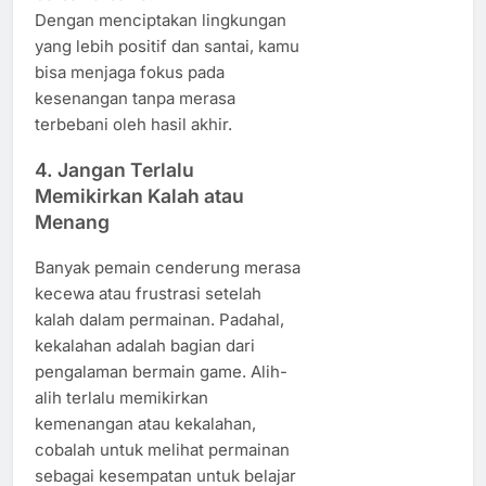
Dengan menciptakan lingkungan
yang lebih positif dan santai, kamu
bisa menjaga fokus pada
kesenangan tanpa merasa
terbebani oleh hasil akhir.
4. Jangan Terlalu
Memikirkan Kalah atau
Menang
Banyak pemain cenderung merasa
kecewa atau frustrasi setelah
kalah dalam permainan. Padahal,
kekalahan adalah bagian dari
pengalaman bermain game. Alih-
alih terlalu memikirkan
kemenangan atau kekalahan,
cobalah untuk melihat permainan
sebagai kesempatan untuk belajar