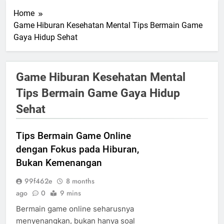
Home
Game Hiburan Kesehatan Mental Tips Bermain Game
Gaya Hidup Sehat
Game Hiburan Kesehatan Mental
Tips Bermain Game Gaya Hidup
Sehat
Tips Bermain Game Online
dengan Fokus pada Hiburan,
Bukan Kemenangan
99f462e
8 months
ago
0
9 mins
Bermain game online seharusnya
menyenangkan, bukan hanya soal