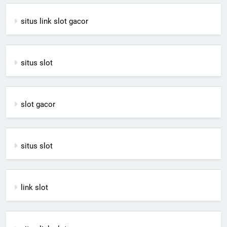
situs link slot gacor
situs slot
slot gacor
situs slot
link slot