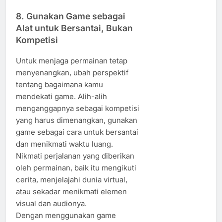
8. Gunakan Game sebagai
Alat untuk Bersantai, Bukan
Kompetisi
Untuk menjaga permainan tetap
menyenangkan, ubah perspektif
tentang bagaimana kamu
mendekati game. Alih-alih
menganggapnya sebagai kompetisi
yang harus dimenangkan, gunakan
game sebagai cara untuk bersantai
dan menikmati waktu luang.
Nikmati perjalanan yang diberikan
oleh permainan, baik itu mengikuti
cerita, menjelajahi dunia virtual,
atau sekadar menikmati elemen
visual dan audionya.
Dengan menggunakan game