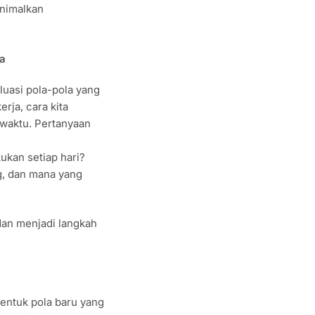
inimalkan
a
uasi pola-pola yang
rja, cara kita
 waktu. Pertanyaan
kukan setiap hari?
, dan mana yang
dan menjadi langkah
entuk pola baru yang