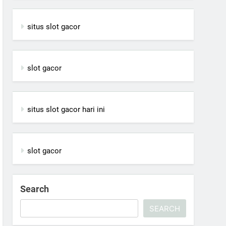
situs slot gacor
slot gacor
situs slot gacor hari ini
slot gacor
Search
SEARCH