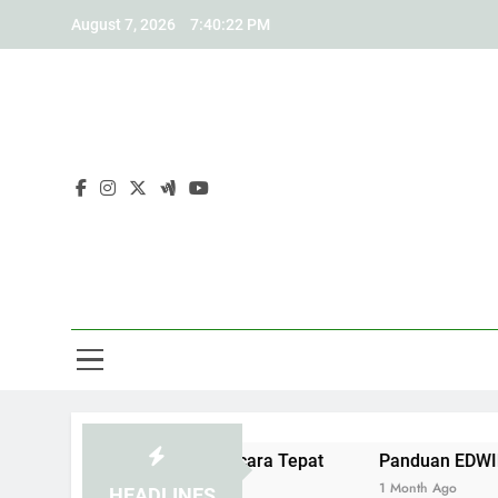
Skip
August 7, 2026
7:40:23 PM
to
content
Arm
Dapatkan 
nk Alternatif secara Tepat
Panduan EDWINSLOT Login 
1 Month Ago
HEADLINES