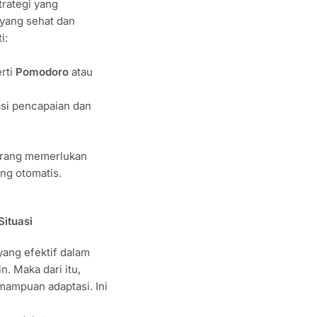
trategi yang
 yang sehat dan
i:
rti
Pomodoro
atau
asi pencapaian dan
eorang memerlukan
ng otomatis.
ituasi
yang efektif dalam
n. Maka dari itu,
ampuan adaptasi. Ini