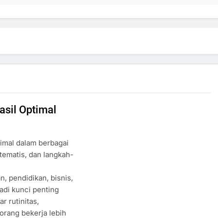
asil Optimal
timal dalam berbagai
stematis, dan langkah-
, pendidikan, bisnis,
di kunci penting
r rutinitas,
orang bekerja lebih