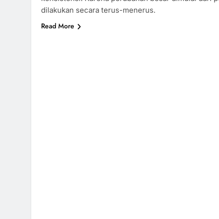
dilakukan secara terus-menerus.
Read More