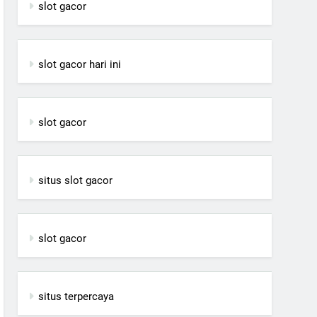
slot gacor
slot gacor hari ini
slot gacor
situs slot gacor
slot gacor
situs terpercaya