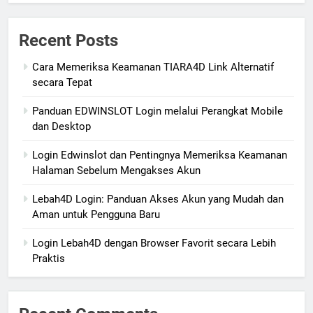
Recent Posts
Cara Memeriksa Keamanan TIARA4D Link Alternatif
secara Tepat
Panduan EDWINSLOT Login melalui Perangkat Mobile
dan Desktop
Login Edwinslot dan Pentingnya Memeriksa Keamanan
Halaman Sebelum Mengakses Akun
Lebah4D Login: Panduan Akses Akun yang Mudah dan
Aman untuk Pengguna Baru
Login Lebah4D dengan Browser Favorit secara Lebih
Praktis