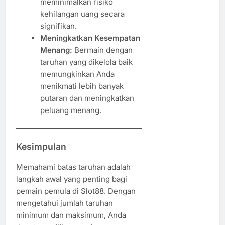
meminimalkan risiko
kehilangan uang secara
signifikan.
Meningkatkan Kesempatan
Menang:
Bermain dengan
taruhan yang dikelola baik
memungkinkan Anda
menikmati lebih banyak
putaran dan meningkatkan
peluang menang.
Kesimpulan
Memahami batas taruhan adalah
langkah awal yang penting bagi
pemain pemula di Slot88. Dengan
mengetahui jumlah taruhan
minimum dan maksimum, Anda