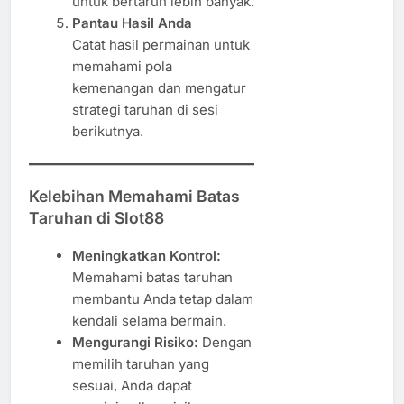
untuk bertaruh lebih banyak.
Pantau Hasil Anda
Catat hasil permainan untuk
memahami pola
kemenangan dan mengatur
strategi taruhan di sesi
berikutnya.
Kelebihan Memahami Batas
Taruhan di Slot88
Meningkatkan Kontrol:
Memahami batas taruhan
membantu Anda tetap dalam
kendali selama bermain.
Mengurangi Risiko:
Dengan
memilih taruhan yang
sesuai, Anda dapat