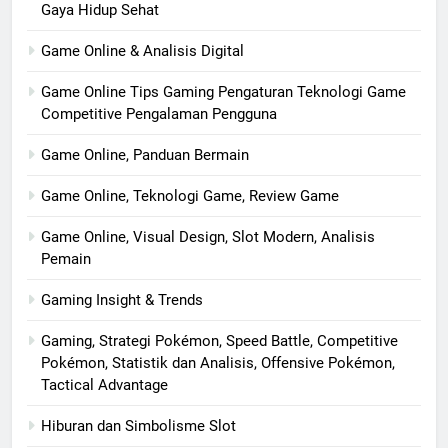
Gaya Hidup Sehat
Game Online & Analisis Digital
Game Online Tips Gaming Pengaturan Teknologi Game
Competitive Pengalaman Pengguna
Game Online, Panduan Bermain
Game Online, Teknologi Game, Review Game
Game Online, Visual Design, Slot Modern, Analisis
Pemain
Gaming Insight & Trends
Gaming, Strategi Pokémon, Speed Battle, Competitive
Pokémon, Statistik dan Analisis, Offensive Pokémon,
Tactical Advantage
Hiburan dan Simbolisme Slot