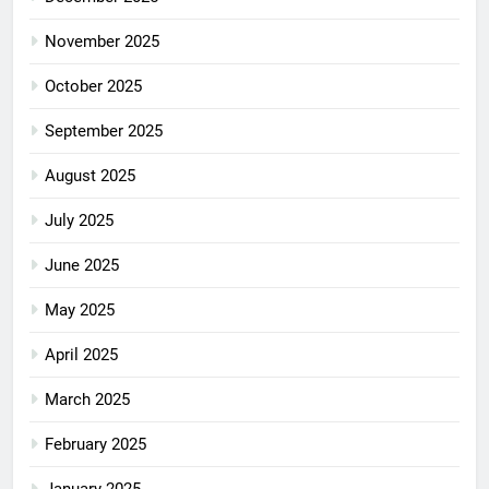
November 2025
October 2025
September 2025
August 2025
July 2025
June 2025
May 2025
April 2025
March 2025
February 2025