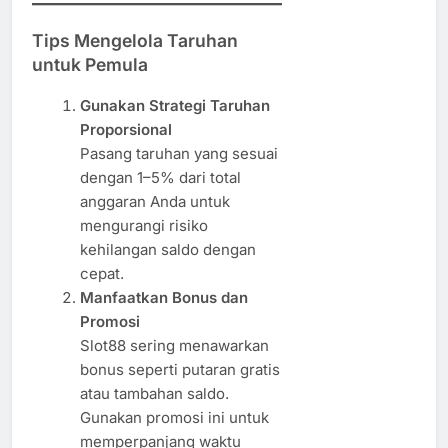
Tips Mengelola Taruhan
untuk Pemula
Gunakan Strategi Taruhan
Proporsional
Pasang taruhan yang sesuai
dengan 1–5% dari total
anggaran Anda untuk
mengurangi risiko
kehilangan saldo dengan
cepat.
Manfaatkan Bonus dan
Promosi
Slot88 sering menawarkan
bonus seperti putaran gratis
atau tambahan saldo.
Gunakan promosi ini untuk
memperpanjang waktu