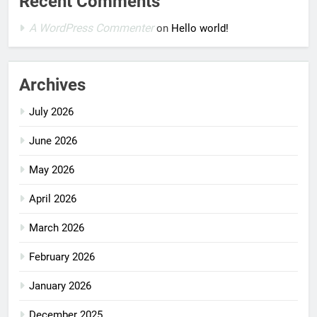
Recent Comments
A WordPress Commenter
on
Hello world!
Archives
July 2026
June 2026
May 2026
April 2026
March 2026
February 2026
January 2026
December 2025