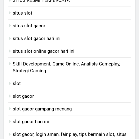
SITUS RESMI TERPERCAYA
situs slot
situs slot gacor
situs slot gacor hari ini
situs slot online gacor hari ini
Skill Development, Game Online, Analisis Gameplay,
Strategi Gaming
slot
slot gacor
slot gacor gampang menang
slot gacor hari ini
slot gacor, login aman, fair play, tips bermain slot, situs