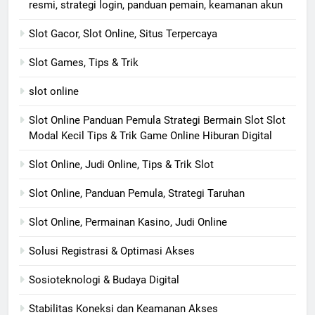
resmi, strategi login, panduan pemain, keamanan akun
Slot Gacor, Slot Online, Situs Terpercaya
Slot Games, Tips & Trik
slot online
Slot Online Panduan Pemula Strategi Bermain Slot Slot
Modal Kecil Tips & Trik Game Online Hiburan Digital
Slot Online, Judi Online, Tips & Trik Slot
Slot Online, Panduan Pemula, Strategi Taruhan
Slot Online, Permainan Kasino, Judi Online
Solusi Registrasi & Optimasi Akses
Sosioteknologi & Budaya Digital
Stabilitas Koneksi dan Keamanan Akses