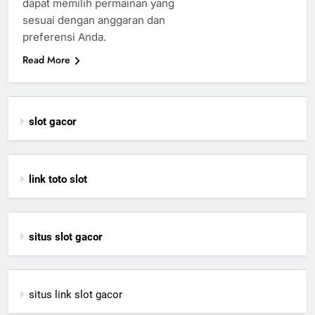
dapat memilih permainan yang
sesuai dengan anggaran dan
preferensi Anda.
Read More
slot gacor
link toto slot
situs slot gacor
situs link slot gacor