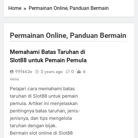
Home
Permainan Online, Panduan Bermain
Permainan Online, Panduan Bermain
Memahami Batas Taruhan di
Slot88 untuk Pemain Pemula
99f462e
2 years ago
0
6
mins
Pelajari cara memahami batas
taruhan di Slot88 untuk pemain
pemula. Artikel ini menjelaskan
pentingnya batas taruhan, jenis-
jenisnya, dan tips mengelola
taruhan dengan bijak.
Bermain slot online di Slot88