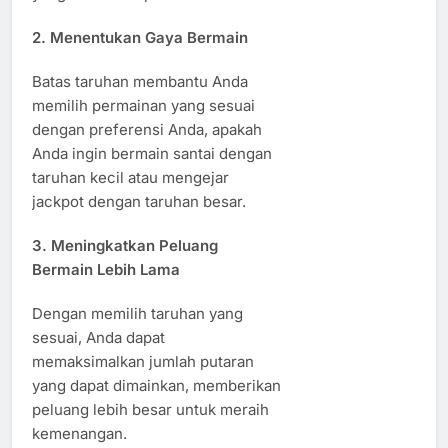
2. Menentukan Gaya Bermain
Batas taruhan membantu Anda
memilih permainan yang sesuai
dengan preferensi Anda, apakah
Anda ingin bermain santai dengan
taruhan kecil atau mengejar
jackpot dengan taruhan besar.
3. Meningkatkan Peluang
Bermain Lebih Lama
Dengan memilih taruhan yang
sesuai, Anda dapat
memaksimalkan jumlah putaran
yang dapat dimainkan, memberikan
peluang lebih besar untuk meraih
kemenangan.