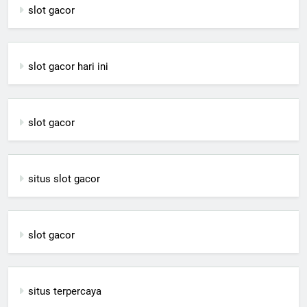
slot gacor
slot gacor hari ini
slot gacor
situs slot gacor
slot gacor
situs terpercaya