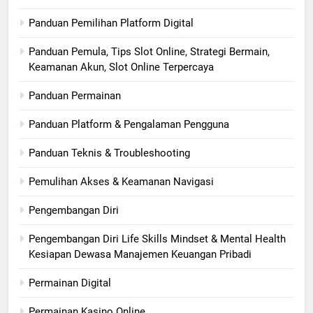
Panduan Pemilihan Platform Digital
Panduan Pemula, Tips Slot Online, Strategi Bermain,
Keamanan Akun, Slot Online Terpercaya
Panduan Permainan
Panduan Platform & Pengalaman Pengguna
Panduan Teknis & Troubleshooting
Pemulihan Akses & Keamanan Navigasi
Pengembangan Diri
Pengembangan Diri Life Skills Mindset & Mental Health
Kesiapan Dewasa Manajemen Keuangan Pribadi
Permainan Digital
Permainan Kasino Online