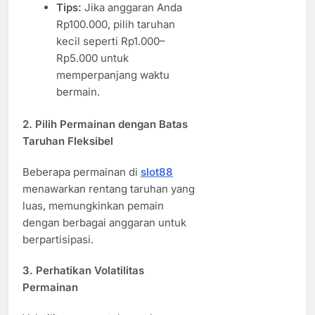
Tips:
Jika anggaran Anda
Rp100.000, pilih taruhan
kecil seperti Rp1.000–
Rp5.000 untuk
memperpanjang waktu
bermain.
2. Pilih Permainan dengan Batas
Taruhan Fleksibel
Beberapa permainan di
slot88
menawarkan rentang taruhan yang
luas, memungkinkan pemain
dengan berbagai anggaran untuk
berpartisipasi.
3. Perhatikan Volatilitas
Permainan