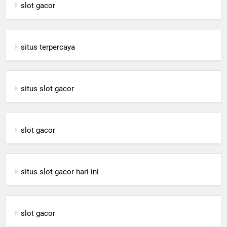
slot gacor
situs terpercaya
situs slot gacor
slot gacor
situs slot gacor hari ini
slot gacor