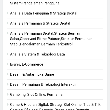
Sistem,Pengalaman Pengguna
Analisis Data Pengguna & Strategi Digital
Analisis Permainan & Strategi Digital
Analisis Permainan Digital,Strategi Bermain
Sabar,Observasi Ritme Putaran,Struktur Permainan
Stabil,Pengalaman Bermain Terkontrol
Analisis Sistem & Teknologi Data
Bisnis, E-Commerce
Desain & Antarmuka Game
Desain Permainan & Teknologi Interaktif
Gambling, Slot Online, Permainan
Game & Hiburan Digital, Strategi Slot Online, Tips & Trik
Gaming, Efisiensi Bermain, Pengalaman Bermain