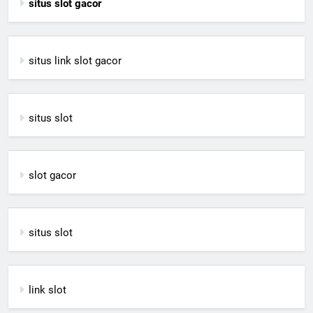
situs slot gacor
situs link slot gacor
situs slot
slot gacor
situs slot
link slot