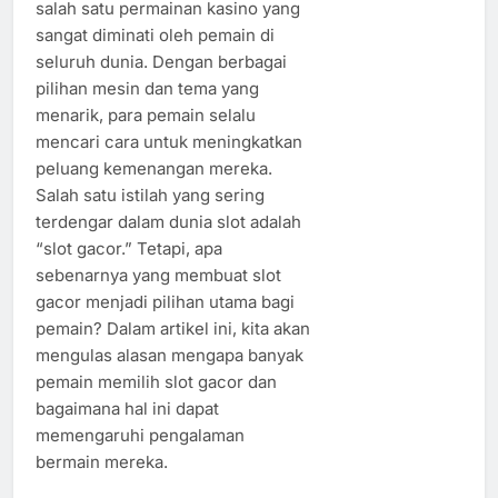
salah satu permainan kasino yang
sangat diminati oleh pemain di
seluruh dunia. Dengan berbagai
pilihan mesin dan tema yang
menarik, para pemain selalu
mencari cara untuk meningkatkan
peluang kemenangan mereka.
Salah satu istilah yang sering
terdengar dalam dunia slot adalah
“slot gacor.” Tetapi, apa
sebenarnya yang membuat slot
gacor menjadi pilihan utama bagi
pemain? Dalam artikel ini, kita akan
mengulas alasan mengapa banyak
pemain memilih slot gacor dan
bagaimana hal ini dapat
memengaruhi pengalaman
bermain mereka.