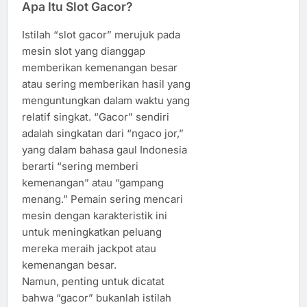
Apa Itu Slot Gacor?
Istilah “slot gacor” merujuk pada
mesin slot yang dianggap
memberikan kemenangan besar
atau sering memberikan hasil yang
menguntungkan dalam waktu yang
relatif singkat. “Gacor” sendiri
adalah singkatan dari “ngaco jor,”
yang dalam bahasa gaul Indonesia
berarti “sering memberi
kemenangan” atau “gampang
menang.” Pemain sering mencari
mesin dengan karakteristik ini
untuk meningkatkan peluang
mereka meraih jackpot atau
kemenangan besar.
Namun, penting untuk dicatat
bahwa “gacor” bukanlah istilah