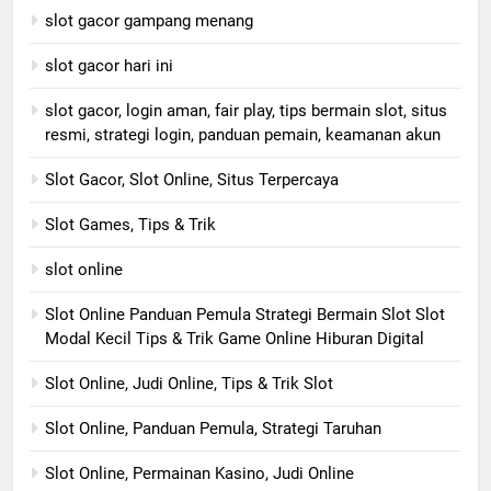
slot gacor gampang menang
slot gacor hari ini
slot gacor, login aman, fair play, tips bermain slot, situs
resmi, strategi login, panduan pemain, keamanan akun
Slot Gacor, Slot Online, Situs Terpercaya
Slot Games, Tips & Trik
slot online
Slot Online Panduan Pemula Strategi Bermain Slot Slot
Modal Kecil Tips & Trik Game Online Hiburan Digital
Slot Online, Judi Online, Tips & Trik Slot
Slot Online, Panduan Pemula, Strategi Taruhan
Slot Online, Permainan Kasino, Judi Online