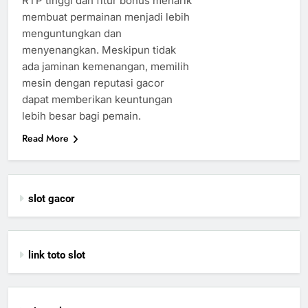
RTP tinggi dan fitur bonus menarik
membuat permainan menjadi lebih
menguntungkan dan
menyenangkan. Meskipun tidak
ada jaminan kemenangan, memilih
mesin dengan reputasi gacor
dapat memberikan keuntungan
lebih besar bagi pemain.
Read More
slot gacor
link toto slot