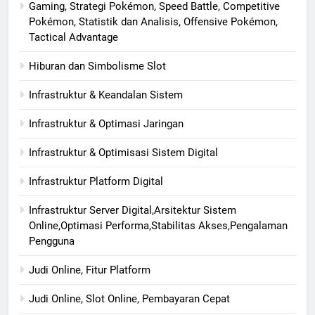
Gaming, Strategi Pokémon, Speed Battle, Competitive
Pokémon, Statistik dan Analisis, Offensive Pokémon,
Tactical Advantage
Hiburan dan Simbolisme Slot
Infrastruktur & Keandalan Sistem
Infrastruktur & Optimasi Jaringan
Infrastruktur & Optimisasi Sistem Digital
Infrastruktur Platform Digital
Infrastruktur Server Digital,Arsitektur Sistem
Online,Optimasi Performa,Stabilitas Akses,Pengalaman
Pengguna
Judi Online, Fitur Platform
Judi Online, Slot Online, Pembayaran Cepat