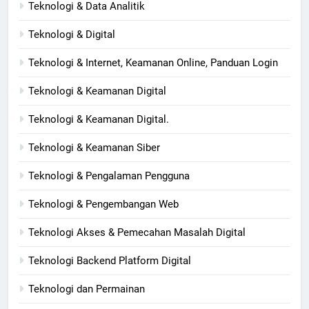
Teknologi & Data Analitik
Teknologi & Digital
Teknologi & Internet, Keamanan Online, Panduan Login
Teknologi & Keamanan Digital
Teknologi & Keamanan Digital.
Teknologi & Keamanan Siber
Teknologi & Pengalaman Pengguna
Teknologi & Pengembangan Web
Teknologi Akses & Pemecahan Masalah Digital
Teknologi Backend Platform Digital
Teknologi dan Permainan