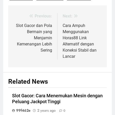
Previous:
Next:
Post
navigation
Slot Gacor dan Pola
Cara Ampuh
Bermain yang
Menggunakan
Menjamin
Horas88 Link
Kemenangan Lebih
Alternatif dengan
Sering
Koneksi Stabil dan
Lancar
Related News
Slot Gacor: Cara Menemukan Mesin dengan
Peluang Jackpot Tinggi
99f462e
2 years ago
0