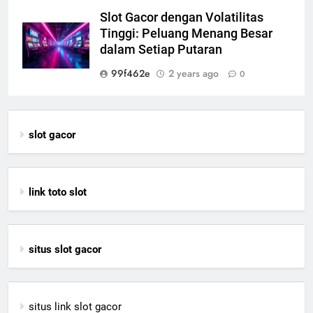
Slot Gacor dengan Volatilitas
Tinggi: Peluang Menang Besar
dalam Setiap Putaran
99f462e
2 years ago
0
slot gacor
link toto slot
situs slot gacor
situs link slot gacor