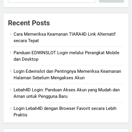
Recent Posts
Cara Memeriksa Keamanan TIARA4D Link Alternatif
secara Tepat
Panduan EDWINSLOT Login melalui Perangkat Mobile
dan Desktop
Login Edwinslot dan Pentingnya Memeriksa Keamanan
Halaman Sebelum Mengakses Akun
Lebah4D Login: Panduan Akses Akun yang Mudah dan
Aman untuk Pengguna Baru
Login Lebah4D dengan Browser Favorit secara Lebih
Praktis