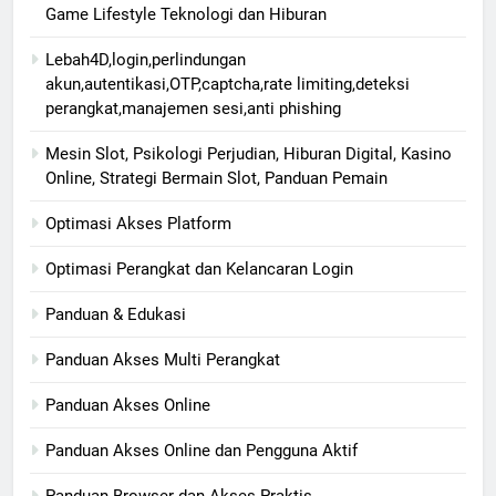
Game Lifestyle Teknologi dan Hiburan
Lebah4D,login,perlindungan
akun,autentikasi,OTP,captcha,rate limiting,deteksi
perangkat,manajemen sesi,anti phishing
Mesin Slot, Psikologi Perjudian, Hiburan Digital, Kasino
Online, Strategi Bermain Slot, Panduan Pemain
Optimasi Akses Platform
Optimasi Perangkat dan Kelancaran Login
Panduan & Edukasi
Panduan Akses Multi Perangkat
Panduan Akses Online
Panduan Akses Online dan Pengguna Aktif
Panduan Browser dan Akses Praktis