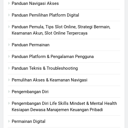
Panduan Navigasi Akses
Panduan Pemilihan Platform Digital
Panduan Pemula, Tips Slot Online, Strategi Bermain,
Keamanan Akun, Slot Online Terpercaya
Panduan Permainan
Panduan Platform & Pengalaman Pengguna
Panduan Teknis & Troubleshooting
Pemulihan Akses & Keamanan Navigasi
Pengembangan Diri
Pengembangan Diri Life Skills Mindset & Mental Health
Kesiapan Dewasa Manajemen Keuangan Pribadi
Permainan Digital