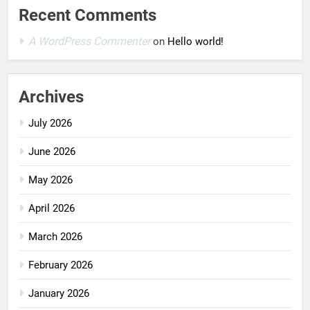
Recent Comments
A WordPress Commenter
on
Hello world!
Archives
July 2026
June 2026
May 2026
April 2026
March 2026
February 2026
January 2026