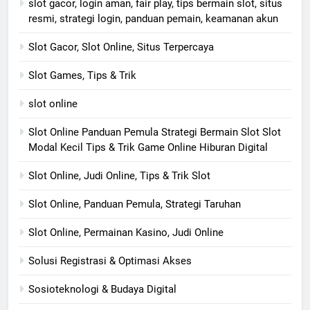
slot gacor, login aman, fair play, tips bermain slot, situs
resmi, strategi login, panduan pemain, keamanan akun
Slot Gacor, Slot Online, Situs Terpercaya
Slot Games, Tips & Trik
slot online
Slot Online Panduan Pemula Strategi Bermain Slot Slot
Modal Kecil Tips & Trik Game Online Hiburan Digital
Slot Online, Judi Online, Tips & Trik Slot
Slot Online, Panduan Pemula, Strategi Taruhan
Slot Online, Permainan Kasino, Judi Online
Solusi Registrasi & Optimasi Akses
Sosioteknologi & Budaya Digital