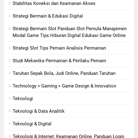
Stabilitas Koneksi dan Keamanan Akses
Strategi Bermain & Edukasi Digital
Strategi Bermain Slot Panduan Slot Pemula Manajemen
Modal Game Tips Hiburan Digital Edukasi Game Online
Strategi Slot Tips Pemain Analisis Permainan
Studi Mekanika Permainan & Perilaku Pemain
Taruhan Sepak Bola, Judi Online, Panduan Taruhan
Technology > Gaming > Game Design & Innovation
Teknologi
Teknologi & Data Analitik
Teknologi & Digital
Teknologi & Internet, Keamanan Online, Panduan Login