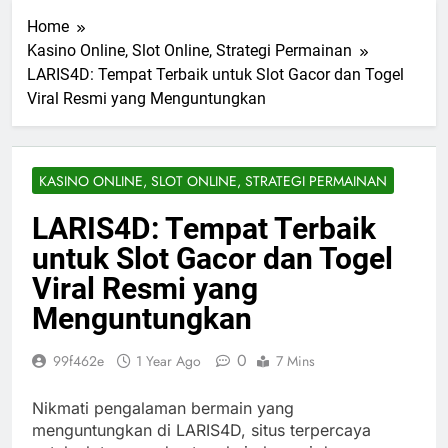
Home
Kasino Online, Slot Online, Strategi Permainan
LARIS4D: Tempat Terbaik untuk Slot Gacor dan Togel
Viral Resmi yang Menguntungkan
KASINO ONLINE, SLOT ONLINE, STRATEGI PERMAINAN
LARIS4D: Tempat Terbaik
untuk Slot Gacor dan Togel
Viral Resmi yang
Menguntungkan
0
99f462e
1 Year Ago
7 Mins
Nikmati pengalaman bermain yang
menguntungkan di LARIS4D, situs terpercaya