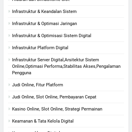
Infrastruktur & Keandalan Sistem
Infrastruktur & Optimasi Jaringan
Infrastruktur & Optimisasi Sistem Digital
Infrastruktur Platform Digital
Infrastruktur Server Digital,Arsitektur Sistem
Online,Optimasi Performa,Stabilitas Akses,Pengalaman
Pengguna
Judi Online, Fitur Platform
Judi Online, Slot Online, Pembayaran Cepat
Kasino Online, Slot Online, Strategi Permainan
Keamanan & Tata Kelola Digital