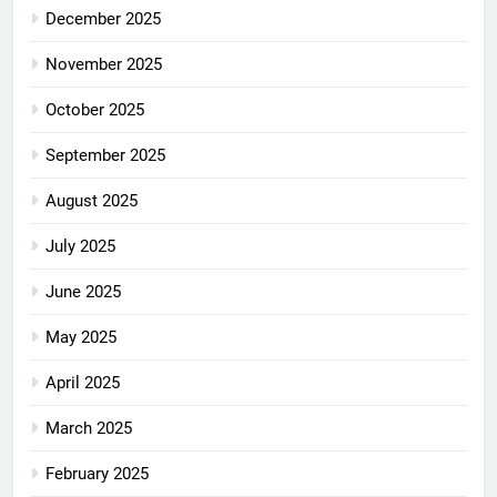
December 2025
November 2025
October 2025
September 2025
August 2025
July 2025
June 2025
May 2025
April 2025
March 2025
February 2025