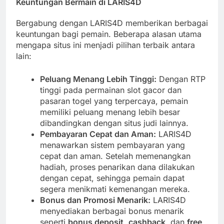
Keuntungan Bermain di LARIS4D
Bergabung dengan LARIS4D memberikan berbagai
keuntungan bagi pemain. Beberapa alasan utama
mengapa situs ini menjadi pilihan terbaik antara
lain:
Peluang Menang Lebih Tinggi:
Dengan RTP
tinggi pada permainan slot gacor dan
pasaran togel yang terpercaya, pemain
memiliki peluang menang lebih besar
dibandingkan dengan situs judi lainnya.
Pembayaran Cepat dan Aman:
LARIS4D
menawarkan sistem pembayaran yang
cepat dan aman. Setelah memenangkan
hadiah, proses penarikan dana dilakukan
dengan cepat, sehingga pemain dapat
segera menikmati kemenangan mereka.
Bonus dan Promosi Menarik:
LARIS4D
menyediakan berbagai bonus menarik
seperti
bonus deposit
,
cashback
, dan
free