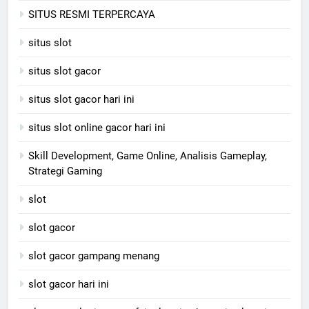
SITUS RESMI TERPERCAYA
situs slot
situs slot gacor
situs slot gacor hari ini
situs slot online gacor hari ini
Skill Development, Game Online, Analisis Gameplay,
Strategi Gaming
slot
slot gacor
slot gacor gampang menang
slot gacor hari ini