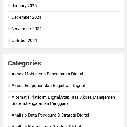
January 2025
December 2024
November 2024
October 2024
Categories
Akses Mobile dan Pengalaman Digital
Akses Responsif dan Registrasi Digital
Alternatif Platform Digital,Stabilitas Akses,Manajemen
Sistem,Pengalaman Pengguna
Analisis Data Pengguna & Strategi Digital
Analisis Permainan & Strategi Digital