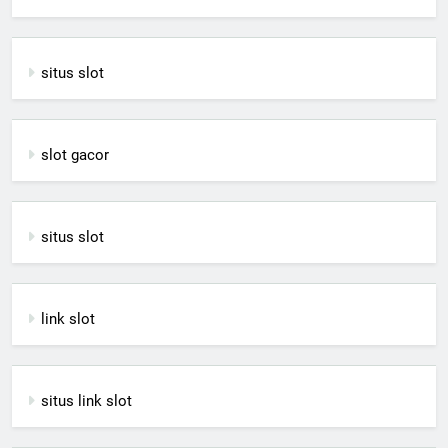
situs slot
slot gacor
situs slot
link slot
situs link slot