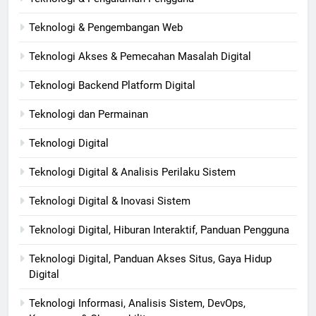
Teknologi & Pengembangan Web
Teknologi Akses & Pemecahan Masalah Digital
Teknologi Backend Platform Digital
Teknologi dan Permainan
Teknologi Digital
Teknologi Digital & Analisis Perilaku Sistem
Teknologi Digital & Inovasi Sistem
Teknologi Digital, Hiburan Interaktif, Panduan Pengguna
Teknologi Digital, Panduan Akses Situs, Gaya Hidup
Digital
Teknologi Informasi, Analisis Sistem, DevOps,