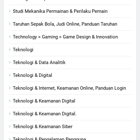
Studi Mekanika Permainan & Perilaku Pemain
Taruhan Sepak Bola, Judi Online, Panduan Taruhan
Technology > Gaming > Game Design & Innovation
Teknologi
Teknologi & Data Analitik
Teknologi & Digital
Teknologi & Internet, Keamanan Online, Panduan Login
Teknologi & Keamanan Digital
Teknologi & Keamanan Digital.
Teknologi & Keamanan Siber
Teknologi & Pengalaman Pengguna