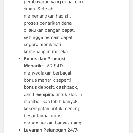
pembayaran yang cepat dan
aman. Setelah
memenangkan hadiah,
proses penarikan dana
dilakukan dengan cepat,
sehingga pemain dapat
segera menikmati
kemenangan mereka.
Bonus dan Promosi
Menarik:
LARIS4D
menyediakan berbagai
bonus menarik seperti
bonus deposit
,
cashback
,
dan
free spins
untuk slot. Ini
memberikan lebih banyak
kesempatan untuk menang
besar tanpa harus
mengeluarkan banyak uang.
Layanan Pelanggan 24/7: