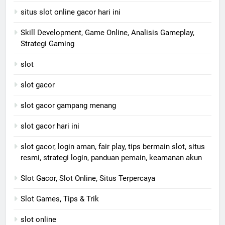
situs slot online gacor hari ini
Skill Development, Game Online, Analisis Gameplay,
Strategi Gaming
slot
slot gacor
slot gacor gampang menang
slot gacor hari ini
slot gacor, login aman, fair play, tips bermain slot, situs
resmi, strategi login, panduan pemain, keamanan akun
Slot Gacor, Slot Online, Situs Terpercaya
Slot Games, Tips & Trik
slot online