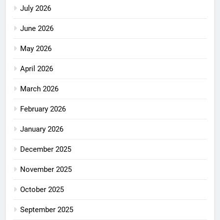
July 2026
June 2026
May 2026
April 2026
March 2026
February 2026
January 2026
December 2025
November 2025
October 2025
September 2025