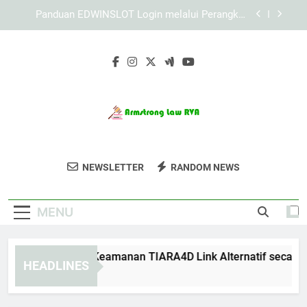
Skip
Login Edwinslot dan Pentingnya Memeriksa
to
Keamanan Halaman Sebelum Mengakses Akun
content
Lebah4D Login: Panduan Akses Akun yang Mudah
dan Aman untuk Pengguna Baru
Cara Memeriksa Keamanan TIARA4D Link
Alternatif secara Tepat
Panduan EDWINSLOT Login melalui Perangkat
Mobile dan Desktop
Login Edwinslot dan Pentingnya Memeriksa
Keamanan Halaman Sebelum Mengakses Akun
Armstrong Law
Dapatkan Layanan Konsultasi Hukum
Lebah4D Login: Panduan Akses Akun yang Mudah
NEWSLETTER
RANDOM NEWS
RVA
dan Aman untuk Pengguna Baru
Profesional Dari Armstrong Law RVA.
MENU
ara Memeriksa Keamanan TIARA4D Link Alternatif secara Tep
HEADLINES
Weeks Ago