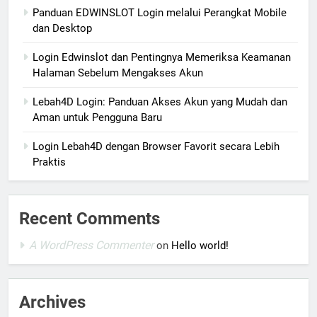
Panduan EDWINSLOT Login melalui Perangkat Mobile
dan Desktop
Login Edwinslot dan Pentingnya Memeriksa Keamanan
Halaman Sebelum Mengakses Akun
Lebah4D Login: Panduan Akses Akun yang Mudah dan
Aman untuk Pengguna Baru
Login Lebah4D dengan Browser Favorit secara Lebih
Praktis
Recent Comments
A WordPress Commenter
on
Hello world!
Archives