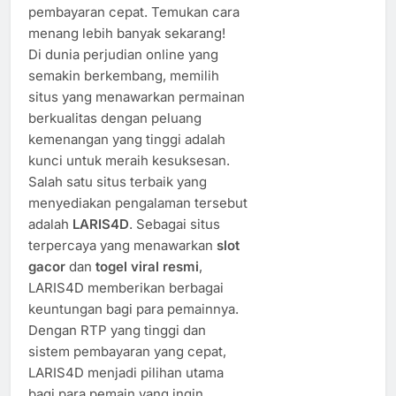
pembayaran cepat. Temukan cara
menang lebih banyak sekarang!
Di dunia perjudian online yang
semakin berkembang, memilih
situs yang menawarkan permainan
berkualitas dengan peluang
kemenangan yang tinggi adalah
kunci untuk meraih kesuksesan.
Salah satu situs terbaik yang
menyediakan pengalaman tersebut
adalah
LARIS4D
. Sebagai situs
terpercaya yang menawarkan
slot
gacor
dan
togel viral resmi
,
LARIS4D memberikan berbagai
keuntungan bagi para pemainnya.
Dengan RTP yang tinggi dan
sistem pembayaran yang cepat,
LARIS4D menjadi pilihan utama
bagi para pemain yang ingin