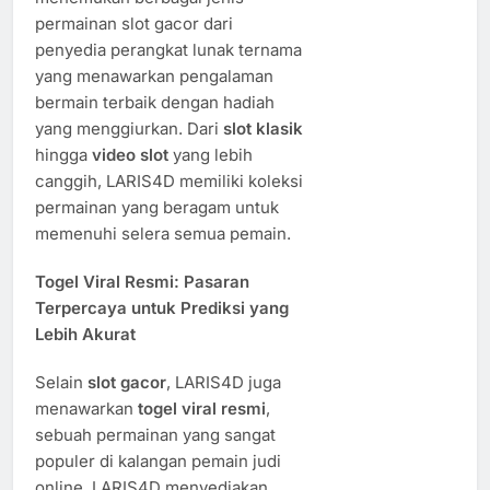
permainan slot gacor dari
penyedia perangkat lunak ternama
yang menawarkan pengalaman
bermain terbaik dengan hadiah
yang menggiurkan. Dari
slot klasik
hingga
video slot
yang lebih
canggih, LARIS4D memiliki koleksi
permainan yang beragam untuk
memenuhi selera semua pemain.
Togel Viral Resmi: Pasaran
Terpercaya untuk Prediksi yang
Lebih Akurat
Selain
slot gacor
, LARIS4D juga
menawarkan
togel viral resmi
,
sebuah permainan yang sangat
populer di kalangan pemain judi
online. LARIS4D menyediakan