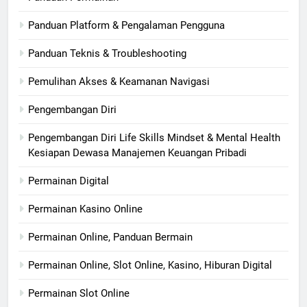
Panduan Platform & Pengalaman Pengguna
Panduan Teknis & Troubleshooting
Pemulihan Akses & Keamanan Navigasi
Pengembangan Diri
Pengembangan Diri Life Skills Mindset & Mental Health
Kesiapan Dewasa Manajemen Keuangan Pribadi
Permainan Digital
Permainan Kasino Online
Permainan Online, Panduan Bermain
Permainan Online, Slot Online, Kasino, Hiburan Digital
Permainan Slot Online