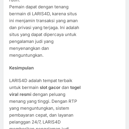
Pemain dapat dengan tenang
bermain di LARIS4D, karena situs
ini menjamin transaksi yang aman
dan privasi yang terjaga. Ini adalah
situs yang dapat dipercaya untuk
pengalaman judi yang
menyenangkan dan
menguntungkan.
Kesimpulan
LARIS4D adalah tempat terbaik
untuk bermain
slot gacor
dan
togel
viral resmi
dengan peluang
menang yang tinggi. Dengan RTP
yang menguntungkan, sistem
pembayaran cepat, dan layanan
pelanggan 24/7, LARIS4D
memberikan pengalaman judi