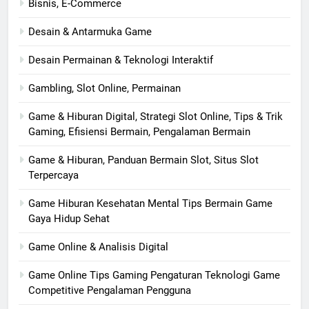
Bisnis, E-Commerce
Desain & Antarmuka Game
Desain Permainan & Teknologi Interaktif
Gambling, Slot Online, Permainan
Game & Hiburan Digital, Strategi Slot Online, Tips & Trik
Gaming, Efisiensi Bermain, Pengalaman Bermain
Game & Hiburan, Panduan Bermain Slot, Situs Slot
Terpercaya
Game Hiburan Kesehatan Mental Tips Bermain Game
Gaya Hidup Sehat
Game Online & Analisis Digital
Game Online Tips Gaming Pengaturan Teknologi Game
Competitive Pengalaman Pengguna