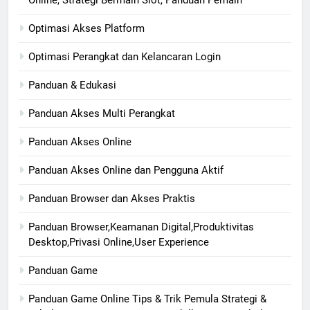
Online, Strategi Bermain Slot, Panduan Pemain
Optimasi Akses Platform
Optimasi Perangkat dan Kelancaran Login
Panduan & Edukasi
Panduan Akses Multi Perangkat
Panduan Akses Online
Panduan Akses Online dan Pengguna Aktif
Panduan Browser dan Akses Praktis
Panduan Browser,Keamanan Digital,Produktivitas
Desktop,Privasi Online,User Experience
Panduan Game
Panduan Game Online Tips & Trik Pemula Strategi &