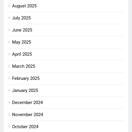
August 2025
July 2025
June 2025
May 2025
April 2025
March 2025
February 2025
January 2025
December 2024
November 2024
October 2024