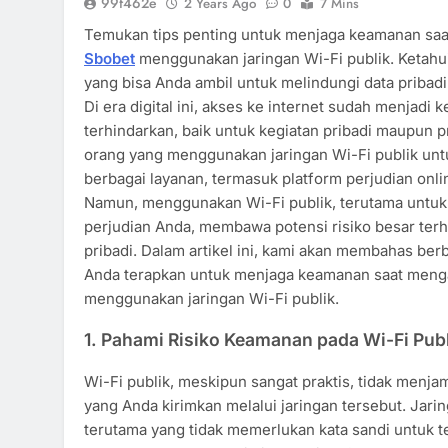
99f462e
2 Years Ago
0
7 Mins
Temukan tips penting untuk menjaga keamanan s
Sbobet
menggunakan jaringan Wi-Fi publik. Ketahu
yang bisa Anda ambil untuk melindungi data pribadi
Di era digital ini, akses ke internet sudah menjadi 
terhindarkan, baik untuk kegiatan pribadi maupun p
orang yang menggunakan jaringan Wi-Fi publik un
berbagai layanan, termasuk platform perjudian onli
Namun, menggunakan Wi-Fi publik, terutama untu
perjudian Anda, membawa potensi risiko besar ter
pribadi. Dalam artikel ini, kami akan membahas berb
Anda terapkan untuk menjaga keamanan saat meng
menggunakan jaringan Wi-Fi publik.
1.
Pahami Risiko Keamanan pada Wi-Fi Publ
Wi-Fi publik, meskipun sangat praktis, tidak menj
yang Anda kirimkan melalui jaringan tersebut. Jarin
terutama yang tidak memerlukan kata sandi untuk t