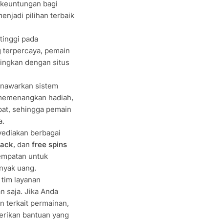
keuntungan bagi
njadi pilihan terbaik
inggi pada
g terpercaya, pemain
ingkan dengan situs
awarkan sistem
memenangkan hadiah,
pat, sehingga pemain
a.
diakan berbagai
ack
, dan
free spins
sempatan untuk
nyak uang.
tim layanan
 saja. Jika Anda
n terkait permainan,
berikan bantuan yang