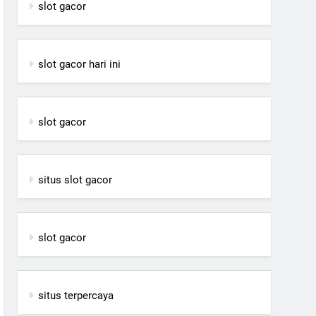
slot gacor
slot gacor hari ini
slot gacor
situs slot gacor
slot gacor
situs terpercaya