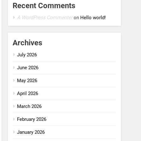
Recent Comments
A WordPress Commenter
on
Hello world!
Archives
July 2026
June 2026
May 2026
April 2026
March 2026
February 2026
January 2026