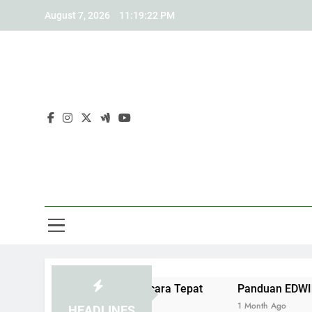
Skip
August 7, 2026
11:19:23 PM
to
content
Arm
Dapatkan 
nk Alternatif secara Tepat
Panduan EDWINSLOT Login m
1 Month Ago
HEADLINES