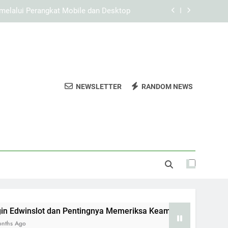
elalui Perangkat Mobile dan Desktop
nan Halaman Sebelum Mengakses Akun
 Mudah dan Aman untuk Pengguna Baru
TIARA4D Link Alternatif secara Tepat
NEWSLETTER
RANDOM NEWS
elalui Perangkat Mobile dan Desktop
nan Halaman Sebelum Mengakses Akun
A.
 Mudah dan Aman untuk Pengguna Baru
t dan Pentingnya Memeriksa Keamanan Halaman Sebelum Me