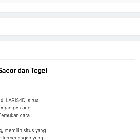
Gacor dan Togel
i LARIS4D, situs
dengan peluang
 Temukan cara
, memilih situs yang
ng kemenangan yang