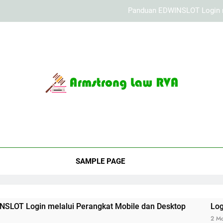
Panduan EDWINSLOT Login m
Login Edwinslot dan Pentingnya Memeriksa Keama
Lebah4D Login: Panduan Akses Akun yang
Cara Memeriksa Keamanan 
Panduan EDWINSLOT Login m
Login Edwinslot dan Pentingnya Memeriksa Keama
strong Law RVA
Layanan Konsultasi Hukum Profesional Dari Armstrong Law RV
Lebah4D Login: Panduan Akses Akun yang
SAMPLE PAGE
elalui Perangkat Mobile dan Desktop
Login Edwinslo
2 Months Ago