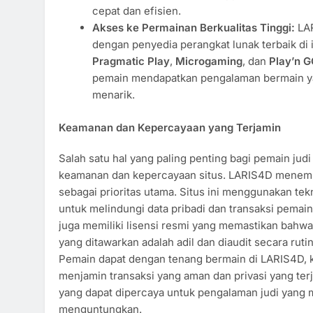
cepat dan efisien.
Akses ke Permainan Berkualitas Tinggi:
LAR
dengan penyedia perangkat lunak terbaik di i
Pragmatic Play
,
Microgaming
, dan
Play’n 
pemain mendapatkan pengalaman bermain ya
menarik.
Keamanan dan Kepercayaan yang Terjamin
Salah satu hal yang paling penting bagi pemain judi
keamanan dan kepercayaan situs. LARIS4D mene
sebagai prioritas utama. Situs ini menggunakan tek
untuk melindungi data pribadi dan transaksi pemain
juga memiliki lisensi resmi yang memastikan bah
yang ditawarkan adalah adil dan diaudit secara rutin
Pemain dapat dengan tenang bermain di LARIS4D, ka
menjamin transaksi yang aman dan privasi yang terja
yang dapat dipercaya untuk pengalaman judi yang
menguntungkan.