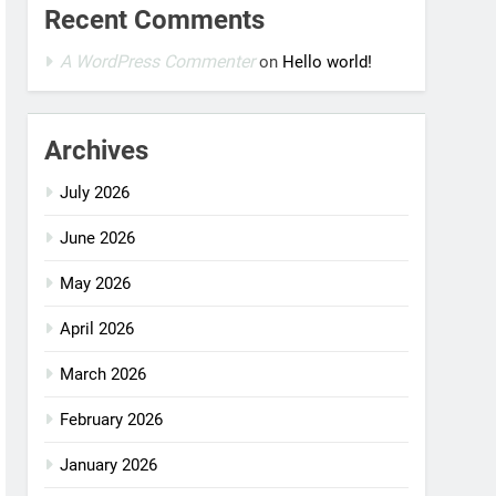
Recent Comments
A WordPress Commenter
on
Hello world!
Archives
July 2026
June 2026
May 2026
April 2026
March 2026
February 2026
January 2026