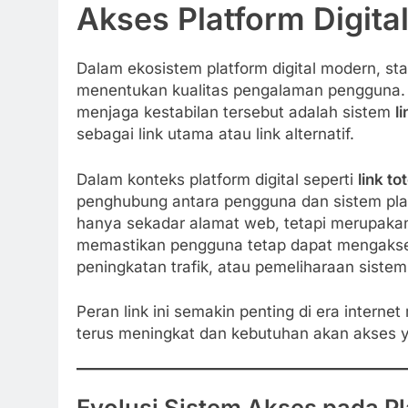
Akses Platform Digita
Dalam ekosistem platform digital modern, sta
menentukan kualitas pengalaman pengguna. 
menjaga kestabilan tersebut adalah sistem
l
sebagai link utama atau link alternatif.
Dalam konteks platform digital seperti
link to
penghubung antara pengguna dan sistem platf
hanya sekadar alamat web, tetapi merupakan 
memastikan pengguna tetap dapat mengakses
peningkatan trafik, atau pemeliharaan sistem
Peran link ini semakin penting di era interne
terus meningkat dan kebutuhan akan akses ya
Evolusi Sistem Akses pada Pla