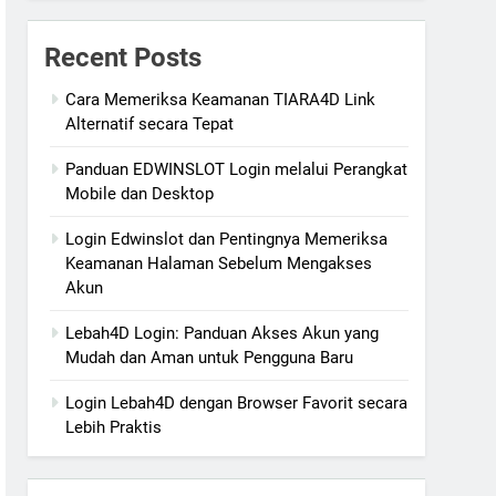
Recent Posts
Cara Memeriksa Keamanan TIARA4D Link
Alternatif secara Tepat
Panduan EDWINSLOT Login melalui Perangkat
Mobile dan Desktop
Login Edwinslot dan Pentingnya Memeriksa
Keamanan Halaman Sebelum Mengakses
Akun
Lebah4D Login: Panduan Akses Akun yang
Mudah dan Aman untuk Pengguna Baru
Login Lebah4D dengan Browser Favorit secara
Lebih Praktis