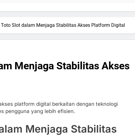
 Toto Slot dalam Menjaga Stabilitas Akses Platform Digital
lam Menjaga Stabilitas Akses
 akses platform digital berkaitan dengan teknologi
es pengguna yang lebih efisien.
dalam Menjaga Stabilitas