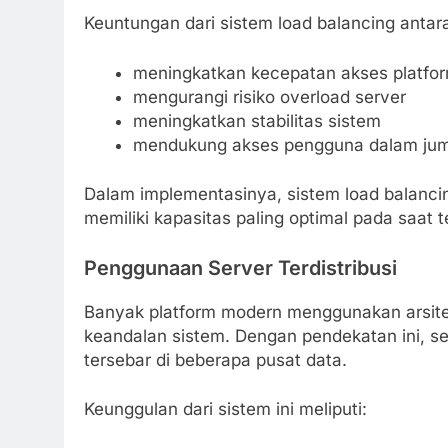
Keuntungan dari sistem load balancing antara
meningkatkan kecepatan akses platfo
mengurangi risiko overload server
meningkatkan stabilitas sistem
mendukung akses pengguna dalam jum
Dalam implementasinya, sistem load balanc
memiliki kapasitas paling optimal pada saat t
Penggunaan Server Terdistribusi
Banyak platform modern menggunakan arsitek
keandalan sistem. Dengan pendekatan ini, ser
tersebar di beberapa pusat data.
Keunggulan dari sistem ini meliputi: