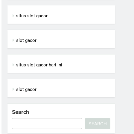
situs slot gacor
slot gacor
situs slot gacor hari ini
slot gacor
Search
SEARCH