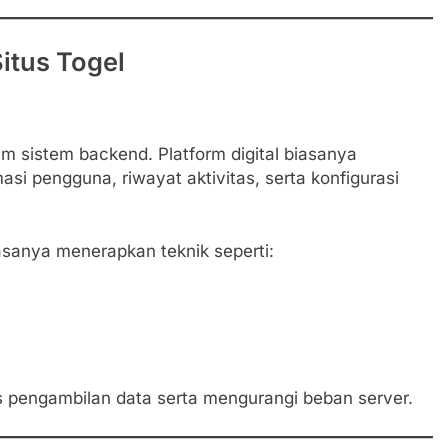
itus Togel
 sistem backend. Platform digital biasanya
asi pengguna, riwayat aktivitas, serta konfigurasi
sanya menerapkan teknik seperti:
 pengambilan data serta mengurangi beban server.