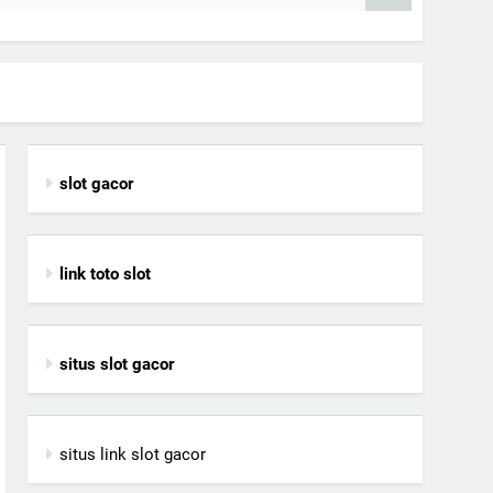
slot gacor
link toto slot
situs slot gacor
situs link slot gacor