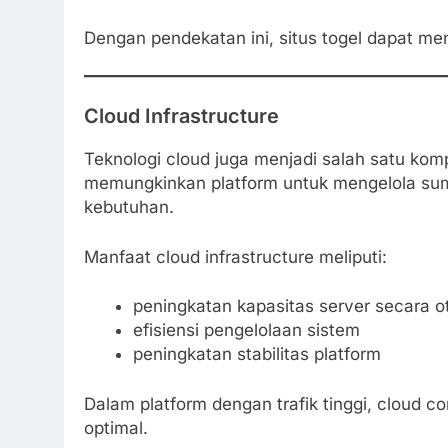
Dengan pendekatan ini, situs togel dapat men
Cloud Infrastructure
Teknologi cloud juga menjadi salah satu ko
memungkinkan platform untuk mengelola sumb
kebutuhan.
Manfaat cloud infrastructure meliputi:
peningkatan kapasitas server secara o
efisiensi pengelolaan sistem
peningkatan stabilitas platform
Dalam platform dengan trafik tinggi, cloud
optimal.