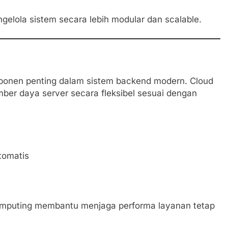
gelola sistem secara lebih modular dan scalable.
mponen penting dalam sistem backend modern. Cloud
er daya server secara fleksibel sesuai dengan
tomatis
 computing membantu menjaga performa layanan tetap