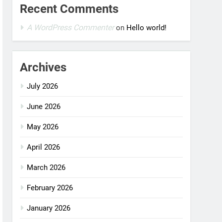
Recent Comments
A WordPress Commenter
on
Hello world!
Archives
July 2026
June 2026
May 2026
April 2026
March 2026
February 2026
January 2026