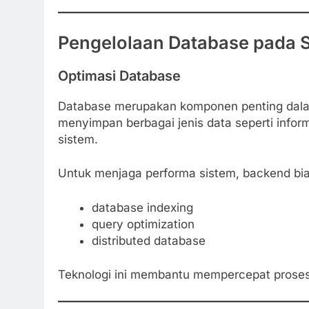
Pengelolaan Database pada S
Optimasi Database
Database merupakan komponen penting dalam
menyimpan berbagai jenis data seperti inform
sistem.
Untuk menjaga performa sistem, backend bia
database indexing
query optimization
distributed database
Teknologi ini membantu mempercepat proses