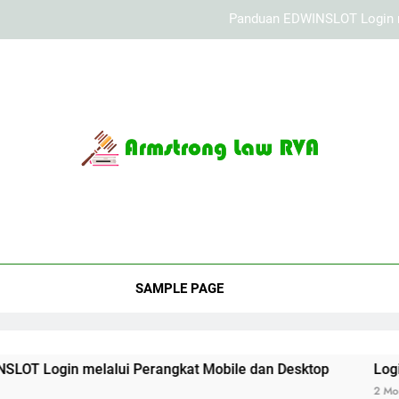
Panduan EDWINSLOT Login m
Login Edwinslot dan Pentingnya Memeriksa Keama
Lebah4D Login: Panduan Akses Akun yang
Cara Memeriksa Keamanan 
Panduan EDWINSLOT Login m
Login Edwinslot dan Pentingnya Memeriksa Keama
strong Law RVA
Layanan Konsultasi Hukum Profesional Dari Armstrong Law RV
Lebah4D Login: Panduan Akses Akun yang
SAMPLE PAGE
elalui Perangkat Mobile dan Desktop
Login Edwinslo
2 Months Ago