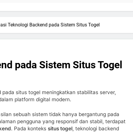
vasi Teknologi Backend pada Sistem Situs Togel
end pada Sistem Situs Togel
 pada situs togel meningkatkan stabilitas server,
lam platform digital modern.
asilan sebuah sistem tidak hanya bergantung pada
laman pengguna yang responsif dan stabil, terdapat
kend
. Pada konteks
situs togel
, teknologi backend