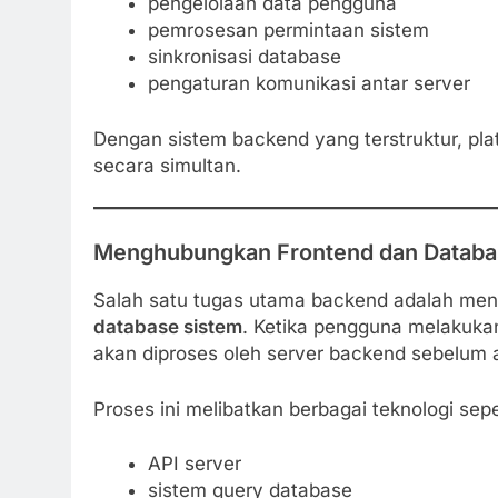
pengelolaan data pengguna
pemrosesan permintaan sistem
sinkronisasi database
pengaturan komunikasi antar server
Dengan sistem backend yang terstruktur, p
secara simultan.
Menghubungkan Frontend dan Databa
Salah satu tugas utama backend adalah m
database sistem
. Ketika pengguna melakukan
akan diproses oleh server backend sebelum 
Proses ini melibatkan berbagai teknologi sepe
API server
sistem query database