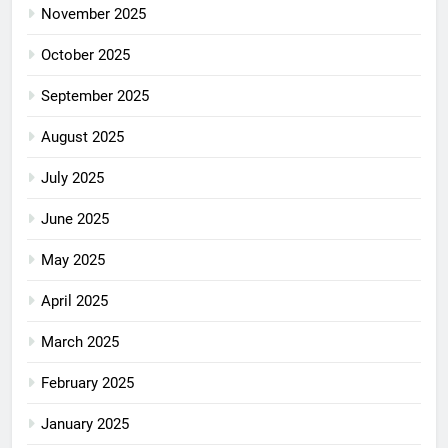
November 2025
October 2025
September 2025
August 2025
July 2025
June 2025
May 2025
April 2025
March 2025
February 2025
January 2025