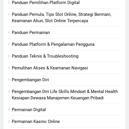
Panduan Pemilihan Platform Digital
Panduan Pemula, Tips Slot Online, Strategi Bermain,
Keamanan Akun, Slot Online Terpercaya
Panduan Permainan
Panduan Platform & Pengalaman Pengguna
Panduan Teknis & Troubleshooting
Pemulihan Akses & Keamanan Navigasi
Pengembangan Diri
Pengembangan Diri Life Skills Mindset & Mental Health
Kesiapan Dewasa Manajemen Keuangan Pribadi
Permainan Digital
Permainan Kasino Online