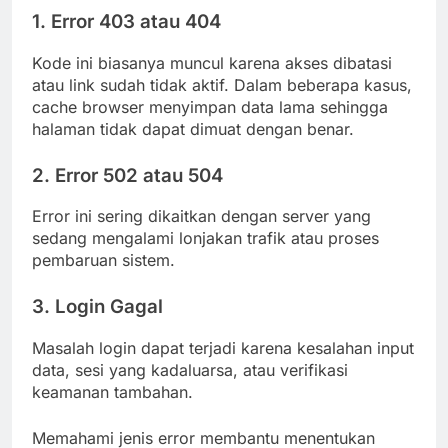
1. Error 403 atau 404
Kode ini biasanya muncul karena akses dibatasi
atau link sudah tidak aktif. Dalam beberapa kasus,
cache browser menyimpan data lama sehingga
halaman tidak dapat dimuat dengan benar.
2. Error 502 atau 504
Error ini sering dikaitkan dengan server yang
sedang mengalami lonjakan trafik atau proses
pembaruan sistem.
3. Login Gagal
Masalah login dapat terjadi karena kesalahan input
data, sesi yang kadaluarsa, atau verifikasi
keamanan tambahan.
Memahami jenis error membantu menentukan