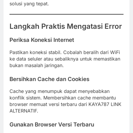
solusi yang tepat.
Langkah Praktis Mengatasi Error
Periksa Koneksi Internet
Pastikan koneksi stabil. Cobalah beralih dari WiFi
ke data seluler atau sebaliknya untuk memastikan
bukan masalah jaringan.
Bersihkan Cache dan Cookies
Cache yang menumpuk dapat menyebabkan
konflik sistem. Membersihkan cache membantu
browser memuat versi terbaru dari KAYA787 LINK
ALTERNATIF.
Gunakan Browser Versi Terbaru