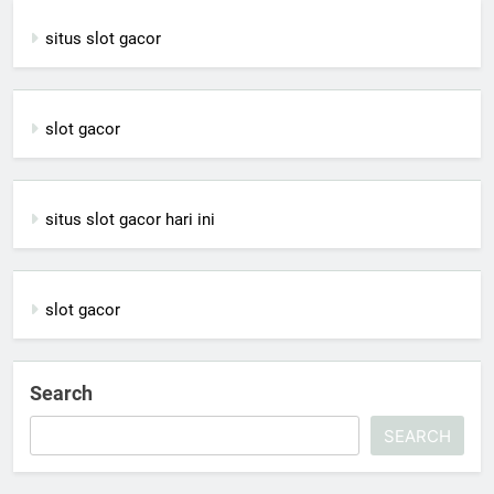
situs slot gacor
slot gacor
situs slot gacor hari ini
slot gacor
Search
SEARCH