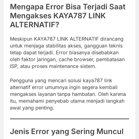
Mengapa Error Bisa Terjadi Saat
Mengakses KAYA787 LINK
ALTERNATIF?
Meskipun KAYA787 LINK ALTERNATIF dirancang
untuk menjaga stabilitas akses, gangguan teknis
tetap dapat terjadi. Error biasanya disebabkan
oleh faktor jaringan, cache browser, pembatasan
ISP, atau proses maintenance sistem.
Pengguna yang mencari solusi kaya787 link
alternatif error umumnya ingin segera kembali
mengakses layanan tanpa hambatan. Oleh karena
itu, memahami penyebab utama menjadi langkah
awal yang penting.
Jenis Error yang Sering Muncul