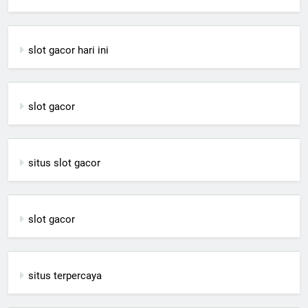
slot gacor hari ini
slot gacor
situs slot gacor
slot gacor
situs terpercaya