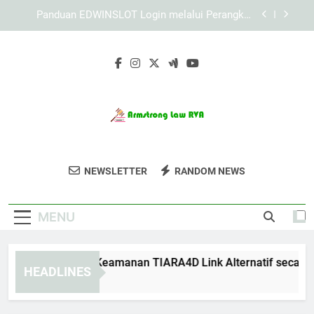
Skip
Login Edwinslot dan Pentingnya Memeriksa
to
Keamanan Halaman Sebelum Mengakses Akun
content
Lebah4D Login: Panduan Akses Akun yang Mudah
dan Aman untuk Pengguna Baru
Cara Memeriksa Keamanan TIARA4D Link
Alternatif secara Tepat
Panduan EDWINSLOT Login melalui Perangkat
Mobile dan Desktop
Login Edwinslot dan Pentingnya Memeriksa
Keamanan Halaman Sebelum Mengakses Akun
Armstrong Law
Dapatkan Layanan Konsultasi Hukum
Lebah4D Login: Panduan Akses Akun yang Mudah
NEWSLETTER
RANDOM NEWS
RVA
dan Aman untuk Pengguna Baru
Profesional Dari Armstrong Law RVA.
MENU
ra Memeriksa Keamanan TIARA4D Link Alternatif secara Tep
HEADLINES
Weeks Ago