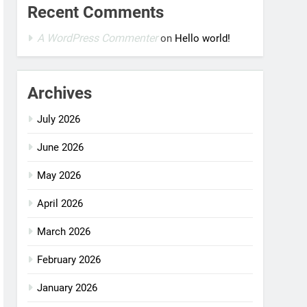
Recent Comments
A WordPress Commenter
on
Hello world!
Archives
July 2026
June 2026
May 2026
April 2026
March 2026
February 2026
January 2026