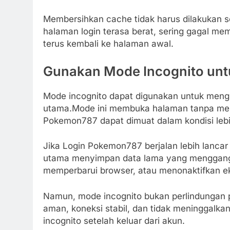
Membersihkan cache tidak harus dilakukan set
halaman login terasa berat, sering gagal m
terus kembali ke halaman awal.
Gunakan Mode Incognito unt
Mode incognito dapat digunakan untuk mengu
utama.Mode ini membuka halaman tanpa me
Pokemon787 dapat dimuat dalam kondisi lebi
Jika Login Pokemon787 berjalan lebih lanca
utama menyimpan data lama yang menggangg
memperbarui browser, atau menonaktifkan e
Namun, mode incognito bukan perlindungan
aman, koneksi stabil, dan tidak meninggalkan 
incognito setelah keluar dari akun.