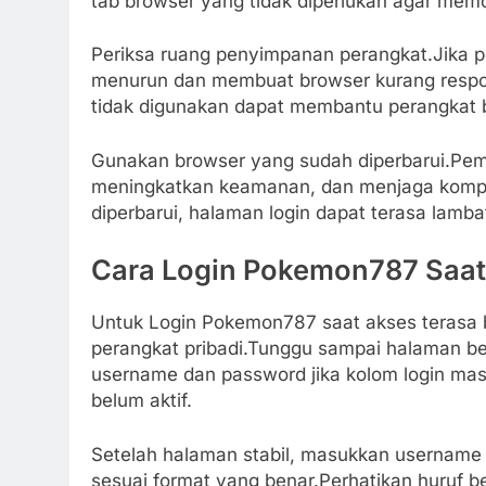
tab browser yang tidak diperlukan agar memor
Periksa ruang penyimpanan perangkat.Jika 
menurun dan membuat browser kurang respon
tidak digunakan dapat membantu perangkat be
Gunakan browser yang sudah diperbarui.Pe
meningkatkan keamanan, dan menjaga kompati
diperbarui, halaman login dapat terasa lambat
Cara Login Pokemon787 Saat
Untuk Login Pokemon787 saat akses terasa be
perangkat pribadi.Tunggu sampai halaman be
username dan password jika kolom login mas
belum aktif.
Setelah halaman stabil, masukkan username 
sesuai format yang benar.Perhatikan huruf be