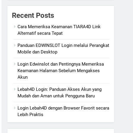
Recent Posts
Cara Memeriksa Keamanan TIARA4D Link
Alternatif secara Tepat
Panduan EDWINSLOT Login melalui Perangkat
Mobile dan Desktop
Login Edwinslot dan Pentingnya Memeriksa
Keamanan Halaman Sebelum Mengakses
Akun
Lebah4D Login: Panduan Akses Akun yang
Mudah dan Aman untuk Pengguna Baru
Login Lebah4D dengan Browser Favorit secara
Lebih Praktis