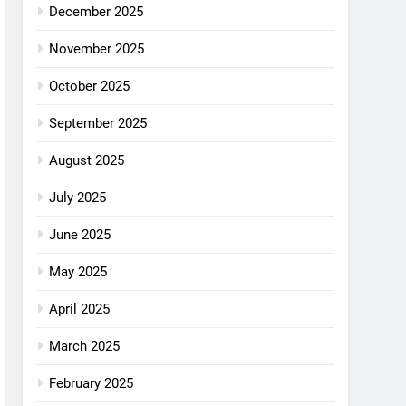
December 2025
November 2025
October 2025
September 2025
August 2025
July 2025
June 2025
May 2025
April 2025
March 2025
February 2025