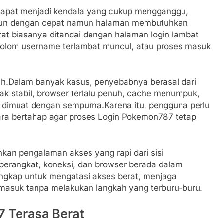
dapat menjadi kendala yang cukup mengganggu,
akun dengan cepat namun halaman membutuhkan
at biasanya ditandai dengan halaman login lambat
, kolom username terlambat muncul, atau proses masuk
alah.Dalam banyak kasus, penyebabnya berasal dari
idak stabil, browser terlalu penuh, cache menumpuk,
i dimuat dengan sempurna.Karena itu, pengguna perlu
ra bertahap agar proses Login Pokemon787 tetap
an pengalaman akses yang rapi dari sisi
a perangkat, koneksi, dan browser berada dalam
engkap untuk mengatasi akses berat, menjaga
asuk tanpa melakukan langkah yang terburu-buru.
 Terasa Berat