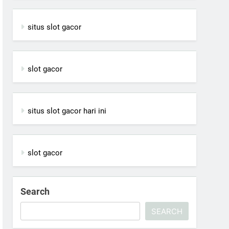
situs slot gacor
slot gacor
situs slot gacor hari ini
slot gacor
Search
SEARCH