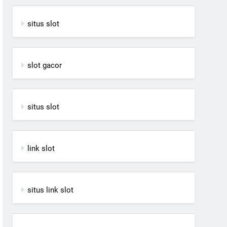
situs slot
slot gacor
situs slot
link slot
situs link slot