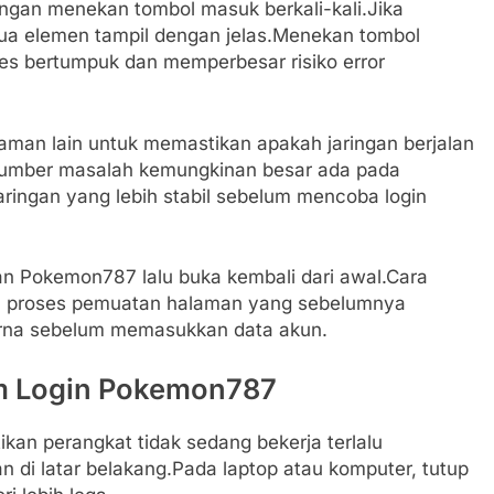
ngan menekan tombol masuk berkali-kali.Jika
a elemen tampil dengan jelas.Menekan tombol
es bertumpuk dan memperbesar risiko error
alaman lain untuk memastikan apakah jaringan berjalan
sumber masalah kemungkinan besar ada pada
ingan yang lebih stabil sebelum mencoba login
man Pokemon787 lalu buka kembali dari awal.Cara
n proses pemuatan halaman yang sebelumnya
purna sebelum memasukkan data akun.
m Login Pokemon787
an perangkat tidak sedang bekerja terlalu
an di latar belakang.Pada laptop atau komputer, tutup