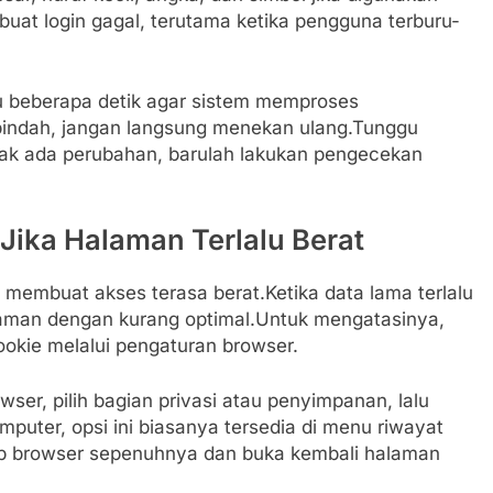
uat login gagal, terutama ketika pengguna terburu-
tu beberapa detik agar sistem memproses
pindah, jangan langsung menekan ulang.Tunggu
idak ada perubahan, barulah lakukan pengecekan
Jika Halaman Terlalu Berat
 membuat akses terasa berat.Ketika data lama terlalu
aman dengan kurang optimal.Untuk mengatasinya,
kie melalui pengaturan browser.
er, pilih bagian privasi atau penyimpanan, lalu
puter, opsi ini biasanya tersedia di menu riwayat
utup browser sepenuhnya dan buka kembali halaman