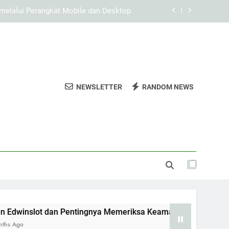
elalui Perangkat Mobile dan Desktop
nan Halaman Sebelum Mengakses Akun
 Mudah dan Aman untuk Pengguna Baru
TIARA4D Link Alternatif secara Tepat
NEWSLETTER
RANDOM NEWS
elalui Perangkat Mobile dan Desktop
nan Halaman Sebelum Mengakses Akun
A.
 Mudah dan Aman untuk Pengguna Baru
t dan Pentingnya Memeriksa Keamanan Halaman Sebelum Men