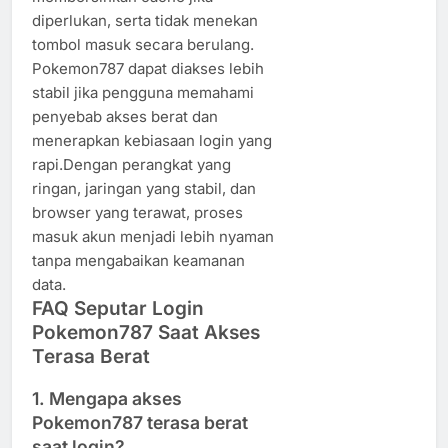
diperlukan, serta tidak menekan
tombol masuk secara berulang.
Pokemon787 dapat diakses lebih
stabil jika pengguna memahami
penyebab akses berat dan
menerapkan kebiasaan login yang
rapi.Dengan perangkat yang
ringan, jaringan yang stabil, dan
browser yang terawat, proses
masuk akun menjadi lebih nyaman
tanpa mengabaikan keamanan
data.
FAQ Seputar Login
Pokemon787 Saat Akses
Terasa Berat
1. Mengapa akses
Pokemon787 terasa berat
saat login?