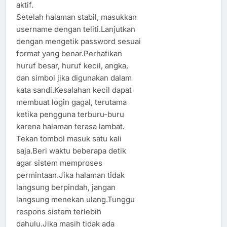
aktif.
Setelah halaman stabil, masukkan
username dengan teliti.Lanjutkan
dengan mengetik password sesuai
format yang benar.Perhatikan
huruf besar, huruf kecil, angka,
dan simbol jika digunakan dalam
kata sandi.Kesalahan kecil dapat
membuat login gagal, terutama
ketika pengguna terburu-buru
karena halaman terasa lambat.
Tekan tombol masuk satu kali
saja.Beri waktu beberapa detik
agar sistem memproses
permintaan.Jika halaman tidak
langsung berpindah, jangan
langsung menekan ulang.Tunggu
respons sistem terlebih
dahulu.Jika masih tidak ada