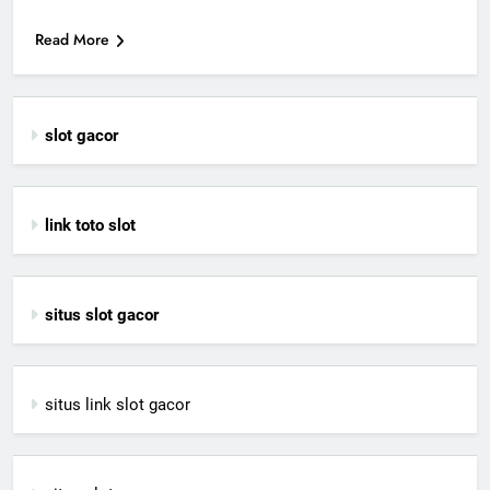
Read More
slot gacor
link toto slot
situs slot gacor
situs link slot gacor