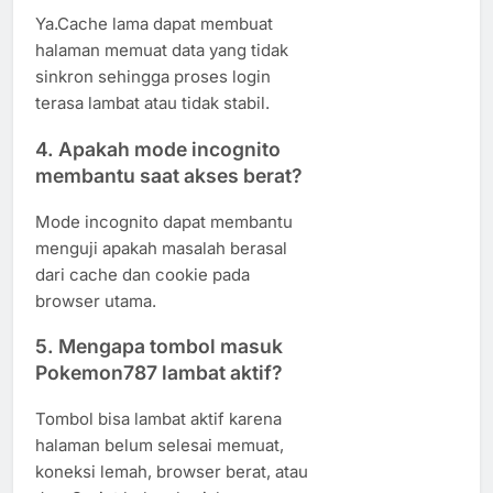
Ya.Cache lama dapat membuat
halaman memuat data yang tidak
sinkron sehingga proses login
terasa lambat atau tidak stabil.
4. Apakah mode incognito
membantu saat akses berat?
Mode incognito dapat membantu
menguji apakah masalah berasal
dari cache dan cookie pada
browser utama.
5. Mengapa tombol masuk
Pokemon787 lambat aktif?
Tombol bisa lambat aktif karena
halaman belum selesai memuat,
koneksi lemah, browser berat, atau