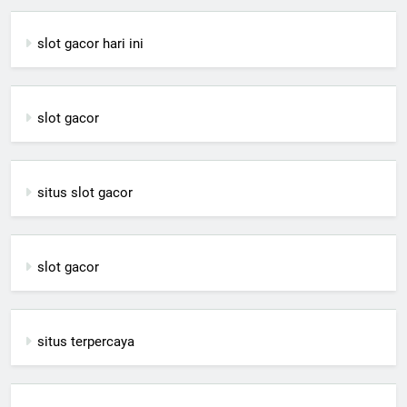
slot gacor hari ini
slot gacor
situs slot gacor
slot gacor
situs terpercaya