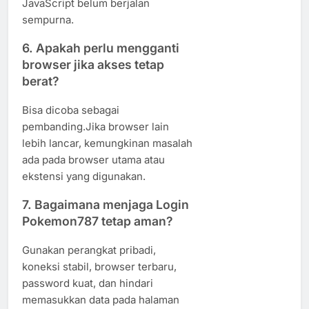
JavaScript belum berjalan
sempurna.
6. Apakah perlu mengganti
browser jika akses tetap
berat?
Bisa dicoba sebagai
pembanding.Jika browser lain
lebih lancar, kemungkinan masalah
ada pada browser utama atau
ekstensi yang digunakan.
7. Bagaimana menjaga Login
Pokemon787 tetap aman?
Gunakan perangkat pribadi,
koneksi stabil, browser terbaru,
password kuat, dan hindari
memasukkan data pada halaman