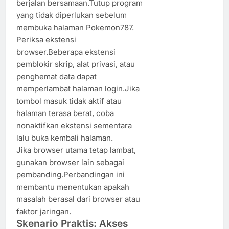
berjalan bersamaan.Tutup program
yang tidak diperlukan sebelum
membuka halaman Pokemon787.
Periksa ekstensi
browser.Beberapa ekstensi
pemblokir skrip, alat privasi, atau
penghemat data dapat
memperlambat halaman login.Jika
tombol masuk tidak aktif atau
halaman terasa berat, coba
nonaktifkan ekstensi sementara
lalu buka kembali halaman.
Jika browser utama tetap lambat,
gunakan browser lain sebagai
pembanding.Perbandingan ini
membantu menentukan apakah
masalah berasal dari browser atau
faktor jaringan.
Skenario Praktis: Akses