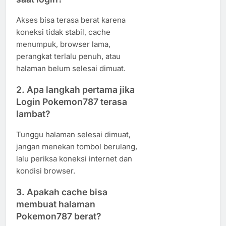
Akses bisa terasa berat karena
koneksi tidak stabil, cache
menumpuk, browser lama,
perangkat terlalu penuh, atau
halaman belum selesai dimuat.
2. Apa langkah pertama jika
Login Pokemon787 terasa
lambat?
Tunggu halaman selesai dimuat,
jangan menekan tombol berulang,
lalu periksa koneksi internet dan
kondisi browser.
3. Apakah cache bisa
membuat halaman
Pokemon787 berat?