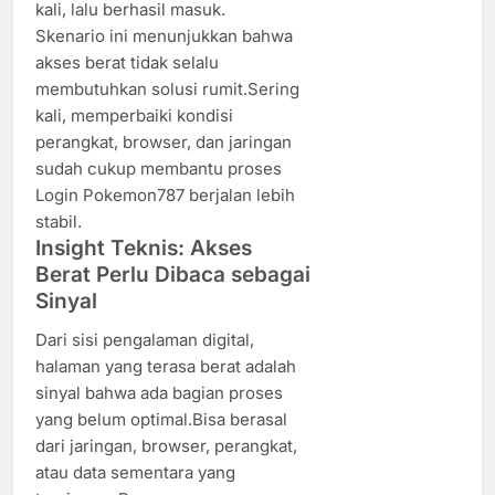
kali, lalu berhasil masuk.
Skenario ini menunjukkan bahwa
akses berat tidak selalu
membutuhkan solusi rumit.Sering
kali, memperbaiki kondisi
perangkat, browser, dan jaringan
sudah cukup membantu proses
Login Pokemon787 berjalan lebih
stabil.
Insight Teknis: Akses
Berat Perlu Dibaca sebagai
Sinyal
Dari sisi pengalaman digital,
halaman yang terasa berat adalah
sinyal bahwa ada bagian proses
yang belum optimal.Bisa berasal
dari jaringan, browser, perangkat,
atau data sementara yang