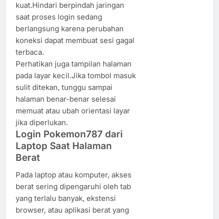
kuat.Hindari berpindah jaringan
saat proses login sedang
berlangsung karena perubahan
koneksi dapat membuat sesi gagal
terbaca.
Perhatikan juga tampilan halaman
pada layar kecil.Jika tombol masuk
sulit ditekan, tunggu sampai
halaman benar-benar selesai
memuat atau ubah orientasi layar
jika diperlukan.
Login Pokemon787 dari
Laptop Saat Halaman
Berat
Pada laptop atau komputer, akses
berat sering dipengaruhi oleh tab
yang terlalu banyak, ekstensi
browser, atau aplikasi berat yang