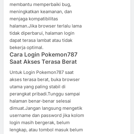
membantu memperbaiki bug,
meningkatkan keamanan, dan
menjaga kompatibilitas
halaman.Jika browser terlalu lama
tidak diperbarui, halaman login
dapat terasa lambat atau tidak
bekerja optimal.
Cara Login Pokemon787
Saat Akses Terasa Berat
Untuk Login Pokemon787 saat
akses terasa berat, buka browser
utama yang paling stabil di
perangkat pribadi.Tunggu sampai
halaman benar-benar selesai
dimuat.Jangan langsung mengetik
username dan password jika kolom
login masih bergerak, belum
lengkap, atau tombol masuk belum