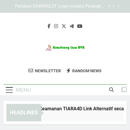
Skip
Login Edwinslot dan Pentingnya Memeriksa
to
Keamanan Halaman Sebelum Mengakses Akun
content
Lebah4D Login: Panduan Akses Akun yang Mudah
dan Aman untuk Pengguna Baru
Cara Memeriksa Keamanan TIARA4D Link
Alternatif secara Tepat
Panduan EDWINSLOT Login melalui Perangkat
Mobile dan Desktop
Login Edwinslot dan Pentingnya Memeriksa
Keamanan Halaman Sebelum Mengakses Akun
Armstrong Law
Dapatkan Layanan Konsultasi Hukum
Lebah4D Login: Panduan Akses Akun yang Mudah
NEWSLETTER
RANDOM NEWS
RVA
dan Aman untuk Pengguna Baru
Profesional Dari Armstrong Law RVA.
MENU
ra Memeriksa Keamanan TIARA4D Link Alternatif secara Tep
HEADLINES
Weeks Ago