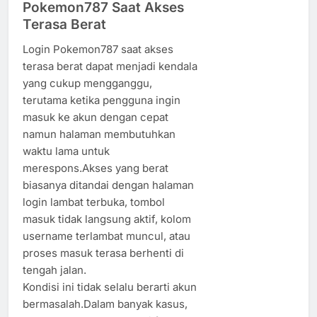
Pokemon787 Saat Akses
Terasa Berat
Login Pokemon787 saat akses
terasa berat dapat menjadi kendala
yang cukup mengganggu,
terutama ketika pengguna ingin
masuk ke akun dengan cepat
namun halaman membutuhkan
waktu lama untuk
merespons.Akses yang berat
biasanya ditandai dengan halaman
login lambat terbuka, tombol
masuk tidak langsung aktif, kolom
username terlambat muncul, atau
proses masuk terasa berhenti di
tengah jalan.
Kondisi ini tidak selalu berarti akun
bermasalah.Dalam banyak kasus,