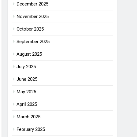
December 2025
November 2025
October 2025
September 2025
August 2025
July 2025
June 2025
May 2025
April 2025
March 2025
February 2025