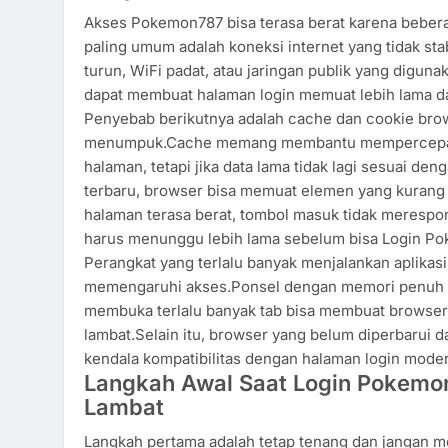
Akses Pokemon787 bisa terasa berat karena beber
paling umum adalah koneksi internet yang tidak stab
turun, WiFi padat, atau jaringan publik yang digun
dapat membuat halaman login memuat lebih lama da
Penyebab berikutnya adalah cache dan cookie bro
menumpuk.Cache memang membantu mempercepa
halaman, tetapi jika data lama tidak lagi sesuai den
terbaru, browser bisa memuat elemen yang kurang 
halaman terasa berat, tombol masuk tidak merespo
harus menunggu lebih lama sebelum bisa Login P
Perangkat yang terlalu banyak menjalankan aplikasi
memengaruhi akses.Ponsel dengan memori penuh a
membuka terlalu banyak tab bisa membuat browser
lambat.Selain itu, browser yang belum diperbarui 
kendala kompatibilitas dengan halaman login mode
Langkah Awal Saat Login Pokemo
Lambat
Langkah pertama adalah tetap tenang dan jangan 