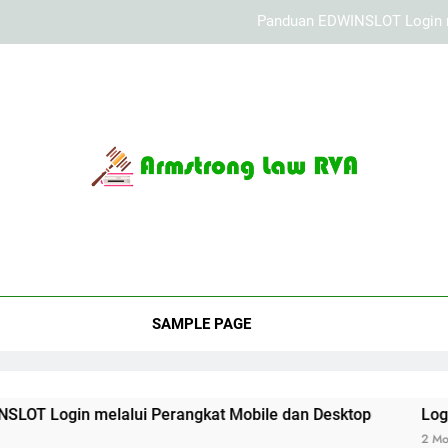
Panduan EDWINSLOT Login m
Login Edwinslot dan Pentingnya Memeriksa Keama
Lebah4D Login: Panduan Akses Akun yang
Cara Memeriksa Keamanan 
Panduan EDWINSLOT Login m
Login Edwinslot dan Pentingnya Memeriksa Keama
strong Law RVA
Layanan Konsultasi Hukum Profesional Dari Armstrong Law RV
Lebah4D Login: Panduan Akses Akun yang
SAMPLE PAGE
melalui Perangkat Mobile dan Desktop
Login Edwinslo
2 Months Ago