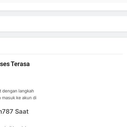
ses Terasa
t dengan langkah
h masuk ke akun di
n787 Saat