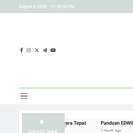
Skip
August 6, 2026
11:28:44 PM
to
content
Arm
Dapatkan 
nk Alternatif secara Tepat
Panduan EDWINSLOT Login 
1 Month Ago
HEADLINES