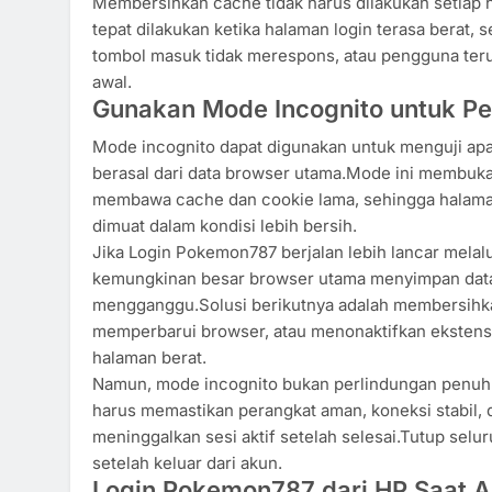
Membersihkan cache tidak harus dilakukan setiap ha
tepat dilakukan ketika halaman login terasa berat, 
tombol masuk tidak merespons, atau pengguna ter
awal.
Gunakan Mode Incognito untuk Pe
Mode incognito dapat digunakan untuk menguji apa
berasal dari data browser utama.Mode ini membuk
membawa cache dan cookie lama, sehingga halam
dimuat dalam kondisi lebih bersih.
Jika Login Pokemon787 berjalan lebih lancar melal
kemungkinan besar browser utama menyimpan dat
mengganggu.Solusi berikutnya adalah membersihk
memperbarui browser, atau menonaktifkan eksten
halaman berat.
Namun, mode incognito bukan perlindungan penuh
harus memastikan perangkat aman, koneksi stabil, 
meninggalkan sesi aktif setelah selesai.Tutup selur
setelah keluar dari akun.
Login Pokemon787 dari HP Saat A