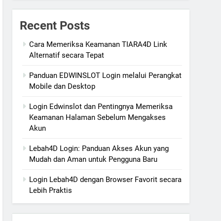
Recent Posts
Cara Memeriksa Keamanan TIARA4D Link
Alternatif secara Tepat
Panduan EDWINSLOT Login melalui Perangkat
Mobile dan Desktop
Login Edwinslot dan Pentingnya Memeriksa
Keamanan Halaman Sebelum Mengakses
Akun
Lebah4D Login: Panduan Akses Akun yang
Mudah dan Aman untuk Pengguna Baru
Login Lebah4D dengan Browser Favorit secara
Lebih Praktis