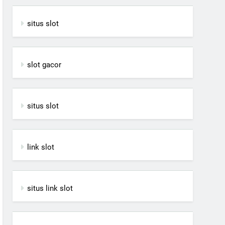
situs slot
slot gacor
situs slot
link slot
situs link slot