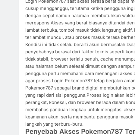
Login Pokemon787 saat akses terasa berat dapat m
cukup mengganggu, terutama ketika pengguna ing
dengan cepat namun halaman membutuhkan waktu 
merespons.Akses yang berat biasanya ditandai den
lambat terbuka, tombol masuk tidak langsung aktif
terlambat muncul, atau proses masuk terasa berhent
Kondisi ini tidak selalu berarti akun bermasalah.Da
penyebabnya berasal dari faktor teknis seperti kon
tidak stabil, browser terlalu penuh, cache menumpu
atau halaman belum selesai dimuat dengan sempurn
pengguna perlu memahami cara menangani akses b
agar proses Login Pokemon787 tetap berjalan aman
Pokemon787 sebagai brand digital membutuhkan 
yang rapi dari sisi pengguna.Proses login akan lebih
perangkat, koneksi, dan browser berada dalam kondis
membahas panduan lengkap untuk mengatasi akses
keamanan akun, serta membantu pengguna masuk 
langkah yang terburu-buru.
Penyebab Akses Pokemon787 Ter