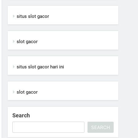
situs slot gacor
slot gacor
situs slot gacor hari ini
slot gacor
Search
SEARCH