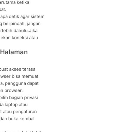
erutama ketika
at.
apa detik agar sistem
g berpindah, jangan
lebih dahulu.Jika
cekan koneksi atau
a Halaman
uat akses terasa
rowser bisa memuat
a, pengguna dapat
n browser.
lih bagian privasi
a laptop atau
at atau pengaturan
 dan buka kembali