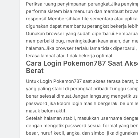
Periksa ruang penyimpanan perangkat.Jika penyim
performa sistem bisa menurun dan membuat brows
responsif.Membersihkan file sementara atau aplikas
digunakan dapat membantu perangkat bekerja lebih
Gunakan browser yang sudah diperbarui.Pembaru
memperbaiki bug, meningkatkan keamanan, dan men
halaman.Jika browser terlalu lama tidak diperbarui,
terasa lambat atau tidak bekerja optimal.
Cara Login Pokemon787 Saat Aks
Berat
Untuk Login Pokemon787 saat akses terasa berat, 
yang paling stabil di perangkat pribadi.Tunggu sam
benar selesai dimuat.Jangan langsung mengetik u
password jika kolom login masih bergerak, belum l
masuk belum aktif.
Setelah halaman stabil, masukkan username dengan 
dengan mengetik password sesuai format yang ben
besar, huruf kecil, angka, dan simbol jika digunaka