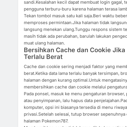
sandi.Kesalahan kecil dapat membuat login gagal, t
pengguna terburu-buru karena halaman terasa lamb
Tekan tombol masuk satu kali saja.Beri waktu beber
memproses permintaan.Jika halaman tidak langsun
langsung menekan ulang.Tunggu respons sistem ter
masih tidak ada perubahan, barulah lakukan penge
muat ulang halaman.
Bersihkan Cache dan Cookie Jik
Terlalu Berat
Cache dan cookie sering menjadi faktor yang memb
berat.Ketika data lama terlalu banyak tersimpan, b
halaman dengan kurang optimal.Untuk mengatasiny
membersihkan cache dan cookie melalui pengatura
Pada ponsel, masuk ke menu pengaturan browser, pi
atau penyimpanan, lalu hapus data penjelajahan.Pad
komputer, opsi ini biasanya tersedia di menu riway
privasi.Setelah selesai, tutup browser sepenuhnya
halaman Pokemon787.