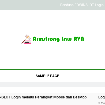
Panduan EDWINSLOT Login m
Login Edwinslot dan Pentingnya Memeriksa Keama
Lebah4D Login: Panduan Akses Akun yang
Cara Memeriksa Keamanan 
Panduan EDWINSLOT Login m
Login Edwinslot dan Pentingnya Memeriksa Keama
strong Law RVA
Layanan Konsultasi Hukum Profesional Dari Armstrong Law RV
Lebah4D Login: Panduan Akses Akun yang
SAMPLE PAGE
elalui Perangkat Mobile dan Desktop
Login Edwinslo
2 Months Ago