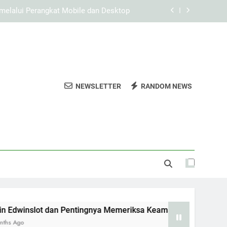
elalui Perangkat Mobile dan Desktop
nan Halaman Sebelum Mengakses Akun
 Mudah dan Aman untuk Pengguna Baru
TIARA4D Link Alternatif secara Tepat
NEWSLETTER
RANDOM NEWS
elalui Perangkat Mobile dan Desktop
nan Halaman Sebelum Mengakses Akun
A.
 Mudah dan Aman untuk Pengguna Baru
t dan Pentingnya Memeriksa Keamanan Halaman Sebelum Me