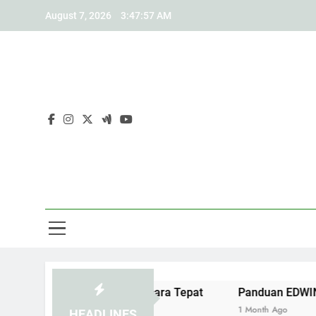
Skip
August 7, 2026
3:47:58 AM
to
content
Arm
Dapatkan 
nk Alternatif secara Tepat
Panduan EDWINSLOT Login m
1 Month Ago
HEADLINES