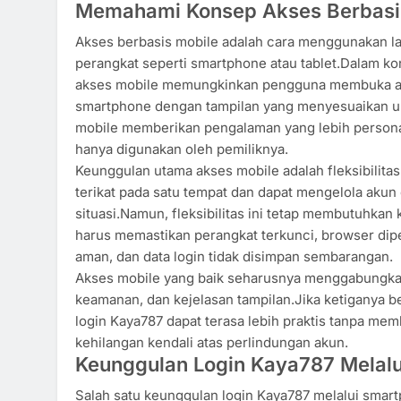
Memahami Konsep Akses Berbasi
Akses berbasis mobile adalah cara menggunakan lay
perangkat seperti smartphone atau tablet.Dalam ko
akses mobile memungkinkan pengguna membuka ak
smartphone dengan tampilan yang menyesuaikan uk
mobile memberikan pengalaman yang lebih persona
hanya digunakan oleh pemiliknya.
Keunggulan utama akses mobile adalah fleksibilita
terikat pada satu tempat dan dapat mengelola akun 
situasi.Namun, fleksibilitas ini tetap membutuhkan
harus memastikan perangkat terkunci, browser dipe
aman, dan data login tidak disimpan sembarangan.
Akses mobile yang baik seharusnya menggabungk
keamanan, dan kejelasan tampilan.Jika ketiganya b
login Kaya787 dapat terasa lebih praktis tanpa me
kehilangan kendali atas perlindungan akun.
Keunggulan Login Kaya787 Melal
Salah satu keunggulan login Kaya787 melalui smar