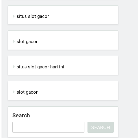
situs slot gacor
slot gacor
situs slot gacor hari ini
slot gacor
Search
SEARCH