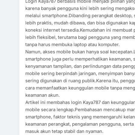
Login Kaya787 berbasis mobile menjadi pilihan yan
karena banyak pengguna kini lebih sering mengakse
melalui smartphone.Dibanding perangkat desktop,
lebih praktis, mudah dibawa, dan bisa digunakan ka
koneksi internet tersedia.Kemudahan ini membuat 
lebih fleksibel, terutama bagi pengguna yang mem
tanpa harus membuka laptop atau komputer.
Namun, akses mobile bukan hanya soal kecepatan.
smartphone juga perlu memperhatikan keamanan, st
kenyamanan tampilan, dan perlindungan data peng
mobile sering berpindah jaringan, menyimpan banyak
sering digunakan di ruang publik.Karena itu, pen
cara memanfaatkan keunggulan mobile tanpa meng
keamanan akun.
Artikel ini membahas login Kaya787 dan keunggula
mobile secara lengkap.Pembahasan mencakup man
smartphone, faktor teknis yang memengaruhi kelan
keamanan perangkat, pengalaman pengguna, serta s
masuk akun tetap stabil dan nyaman.