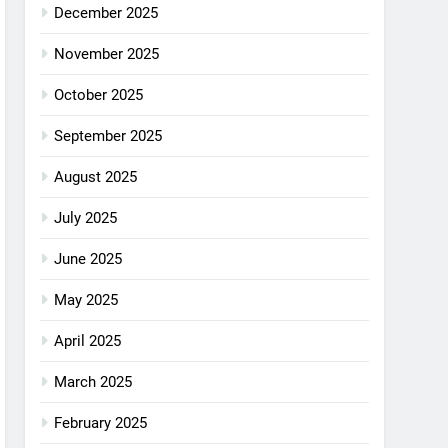
December 2025
November 2025
October 2025
September 2025
August 2025
July 2025
June 2025
May 2025
April 2025
March 2025
February 2025