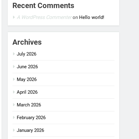
Recent Comments
A WordPress Commenter
on
Hello world!
Archives
July 2026
June 2026
May 2026
April 2026
March 2026
February 2026
January 2026