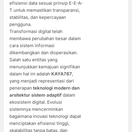
efisiensi data sesuai prinsip E-E-A-
T untuk memastikan transparansi,
stabilitas, dan kepercayaan
pengguna.
Transformasi digital telah
membawa perubahan besar dalam
cara sistem informasi
dikembangkan dan dioperasikan.
Salah satu entitas yang
menunjukkan kemajuan signifikan
dalam hal ini adalah
KAYA787
,
yang menjadi representasi dari
penerapan
teknologi modern dan
arsitektur sistem adaptif
dalam
ekosistem digital. Evolusi
sistemnya mencerminkan
bagaimana inovasi teknologi dapat
menciptakan efisiensi tinggi,
skalabilitas tanpa batas, dan