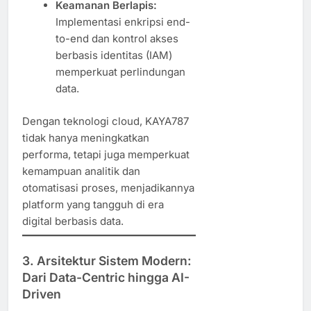
Keamanan Berlapis:
Implementasi enkripsi end-
to-end dan kontrol akses
berbasis identitas (IAM)
memperkuat perlindungan
data.
Dengan teknologi cloud, KAYA787
tidak hanya meningkatkan
performa, tetapi juga memperkuat
kemampuan analitik dan
otomatisasi proses, menjadikannya
platform yang tangguh di era
digital berbasis data.
3. Arsitektur Sistem Modern:
Dari Data-Centric hingga AI-
Driven