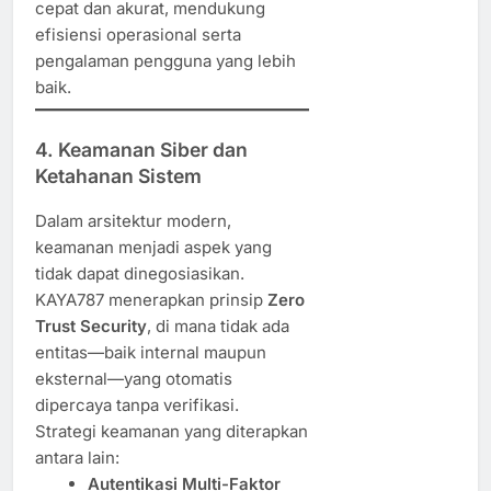
cepat dan akurat, mendukung
efisiensi operasional serta
pengalaman pengguna yang lebih
baik.
4. Keamanan Siber dan
Ketahanan Sistem
Dalam arsitektur modern,
keamanan menjadi aspek yang
tidak dapat dinegosiasikan.
KAYA787 menerapkan prinsip
Zero
Trust Security
, di mana tidak ada
entitas—baik internal maupun
eksternal—yang otomatis
dipercaya tanpa verifikasi.
Strategi keamanan yang diterapkan
antara lain:
Autentikasi Multi-Faktor