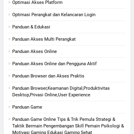
Optimasi Akses Platform
Optimasi Perangkat dan Kelancaran Login
Panduan & Edukasi
Panduan Akses Multi Perangkat
Panduan Akses Online
Panduan Akses Online dan Pengguna Aktif
Panduan Browser dan Akses Praktis
Panduan Browser,Keamanan Digital,Produktivitas
Desktop,Privasi Online,User Experience
Panduan Game
Panduan Game Online Tips & Trik Pemula Strategi &
Taktik Bermain Pengembangan Skill Pemain Psikologi &
Motivasi Gaming Edukasi Gaming Sehat