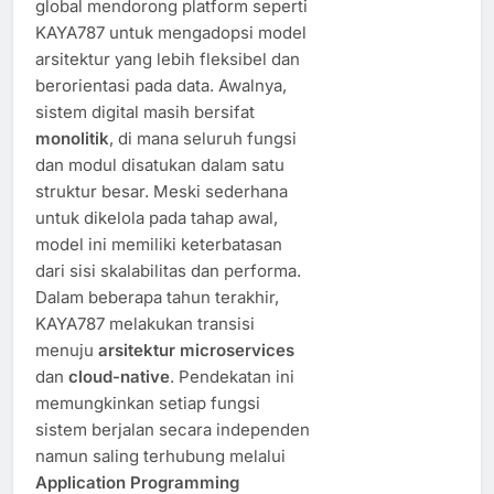
global mendorong platform seperti
KAYA787 untuk mengadopsi model
arsitektur yang lebih fleksibel dan
berorientasi pada data. Awalnya,
sistem digital masih bersifat
monolitik
, di mana seluruh fungsi
dan modul disatukan dalam satu
struktur besar. Meski sederhana
untuk dikelola pada tahap awal,
model ini memiliki keterbatasan
dari sisi skalabilitas dan performa.
Dalam beberapa tahun terakhir,
KAYA787 melakukan transisi
menuju
arsitektur microservices
dan
cloud-native
. Pendekatan ini
memungkinkan setiap fungsi
sistem berjalan secara independen
namun saling terhubung melalui
Application Programming