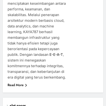
menciptakan keseimbangan antara
performa, keamanan, dan
skalabilitas. Melalui penerapan
arsitektur modern berbasis cloud,
data analytics, dan machine
learning, KAYA787 berhasil
membangun infrastruktur yang
tidak hanya efisien tetapi juga
berorientasi pada kepercayaan
publik. Dengan landasan
E-E-A-T
,
sistem ini menegaskan
komitmennya terhadap integritas,
transparansi, dan keberlanjutan di
era digital yang terus berkembang.
Read More
slot gacor