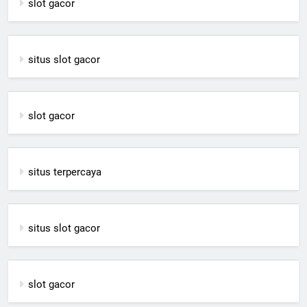
slot gacor
situs slot gacor
slot gacor
situs terpercaya
situs slot gacor
slot gacor