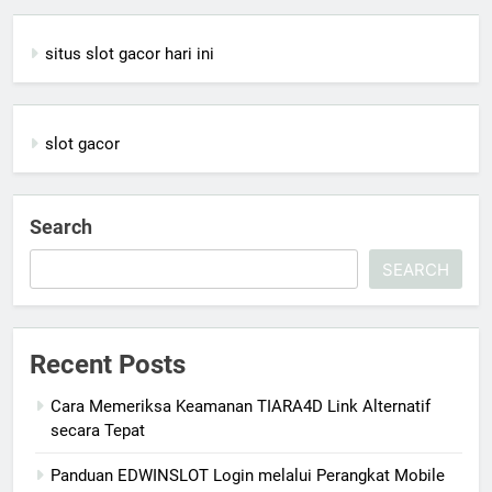
situs slot gacor hari ini
slot gacor
Search
SEARCH
Recent Posts
Cara Memeriksa Keamanan TIARA4D Link Alternatif
secara Tepat
Panduan EDWINSLOT Login melalui Perangkat Mobile