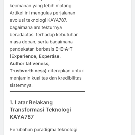
keamanan yang lebih matang.
Artikel ini mengulas perjalanan
evolusi teknologi KAYA787,
bagaimana arsitekturnya
beradaptasi terhadap kebutuhan
masa depan, serta bagaimana
pendekatan berbasis
E-E-A-T
(Experience, Expertise,
Authoritativeness,
Trustworthiness)
diterapkan untuk
menjamin kualitas dan kredibilitas
sistemnya.
1. Latar Belakang
Transformasi Teknologi
KAYA787
Perubahan paradigma teknologi