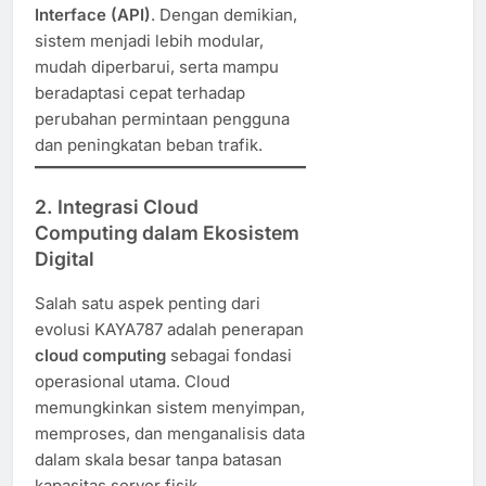
Interface (API)
. Dengan demikian,
sistem menjadi lebih modular,
mudah diperbarui, serta mampu
beradaptasi cepat terhadap
perubahan permintaan pengguna
dan peningkatan beban trafik.
2. Integrasi Cloud
Computing dalam Ekosistem
Digital
Salah satu aspek penting dari
evolusi KAYA787 adalah penerapan
cloud computing
sebagai fondasi
operasional utama. Cloud
memungkinkan sistem menyimpan,
memproses, dan menganalisis data
dalam skala besar tanpa batasan
kapasitas server fisik.