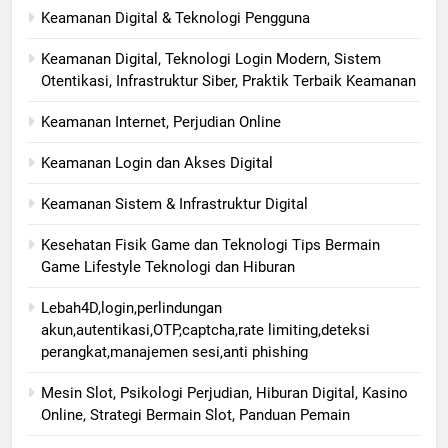
Keamanan Digital & Teknologi Pengguna
Keamanan Digital, Teknologi Login Modern, Sistem
Otentikasi, Infrastruktur Siber, Praktik Terbaik Keamanan
Keamanan Internet, Perjudian Online
Keamanan Login dan Akses Digital
Keamanan Sistem & Infrastruktur Digital
Kesehatan Fisik Game dan Teknologi Tips Bermain
Game Lifestyle Teknologi dan Hiburan
Lebah4D,login,perlindungan
akun,autentikasi,OTP,captcha,rate limiting,deteksi
perangkat,manajemen sesi,anti phishing
Mesin Slot, Psikologi Perjudian, Hiburan Digital, Kasino
Online, Strategi Bermain Slot, Panduan Pemain