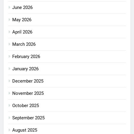
June 2026
May 2026
April 2026
March 2026
February 2026
January 2026
December 2025
November 2025
October 2025
September 2025
August 2025