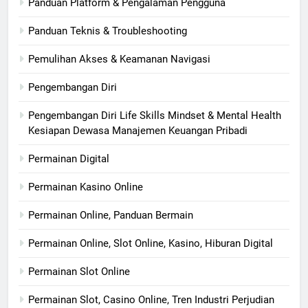
Panduan Platform & Pengalaman Pengguna
Panduan Teknis & Troubleshooting
Pemulihan Akses & Keamanan Navigasi
Pengembangan Diri
Pengembangan Diri Life Skills Mindset & Mental Health
Kesiapan Dewasa Manajemen Keuangan Pribadi
Permainan Digital
Permainan Kasino Online
Permainan Online, Panduan Bermain
Permainan Online, Slot Online, Kasino, Hiburan Digital
Permainan Slot Online
Permainan Slot, Casino Online, Tren Industri Perjudian