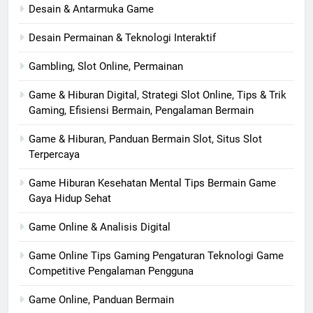
Desain & Antarmuka Game
Desain Permainan & Teknologi Interaktif
Gambling, Slot Online, Permainan
Game & Hiburan Digital, Strategi Slot Online, Tips & Trik
Gaming, Efisiensi Bermain, Pengalaman Bermain
Game & Hiburan, Panduan Bermain Slot, Situs Slot
Terpercaya
Game Hiburan Kesehatan Mental Tips Bermain Game
Gaya Hidup Sehat
Game Online & Analisis Digital
Game Online Tips Gaming Pengaturan Teknologi Game
Competitive Pengalaman Pengguna
Game Online, Panduan Bermain