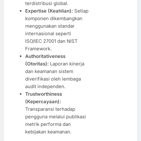
terdistribusi global.
Expertise (Keahlian):
Setiap
komponen dikembangkan
menggunakan standar
internasional seperti
ISO/IEC 27001 dan NIST
Framework.
Authoritativeness
(Otoritas):
Laporan kinerja
dan keamanan sistem
diverifikasi oleh lembaga
audit independen.
Trustworthiness
(Kepercayaan):
Transparansi terhadap
pengguna melalui publikasi
metrik performa dan
kebijakan keamanan.