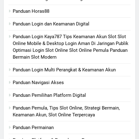
Panduan Horas88
Panduan Login dan Keamanan Digital
Panduan Login Kaya787 Tips Keamanan Akun Slot Slot
Online Mobile & Desktop Login Aman Di Jaringan Publik
Optimasi Login Slot Online Slot Online Pemula Panduan
Bermain Slot Modern
Panduan Login Multi Perangkat & Keamanan Akun
Panduan Navigasi Akses
Panduan Pemilihan Platform Digital
Panduan Pemula, Tips Slot Online, Strategi Bermain,
Keamanan Akun, Slot Online Terpercaya
Panduan Permainan