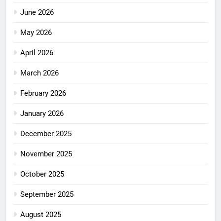
June 2026
May 2026
April 2026
March 2026
February 2026
January 2026
December 2025
November 2025
October 2025
September 2025
August 2025