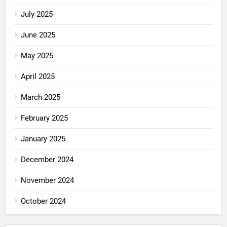
July 2025
June 2025
May 2025
April 2025
March 2025
February 2025
January 2025
December 2024
November 2024
October 2024