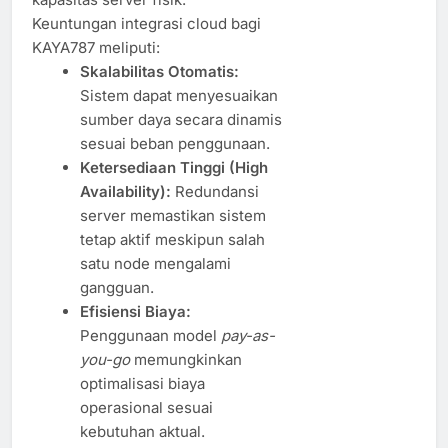
Keuntungan integrasi cloud bagi
KAYA787 meliputi:
Skalabilitas Otomatis:
Sistem dapat menyesuaikan
sumber daya secara dinamis
sesuai beban penggunaan.
Ketersediaan Tinggi (High
Availability):
Redundansi
server memastikan sistem
tetap aktif meskipun salah
satu node mengalami
gangguan.
Efisiensi Biaya:
Penggunaan model
pay-as-
you-go
memungkinkan
optimalisasi biaya
operasional sesuai
kebutuhan aktual.