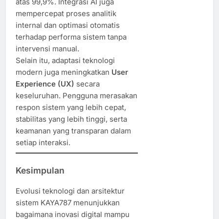
atas 99,9%. Integrasi AI juga
mempercepat proses analitik
internal dan optimasi otomatis
terhadap performa sistem tanpa
intervensi manual.
Selain itu, adaptasi teknologi
modern juga meningkatkan
User
Experience (UX)
secara
keseluruhan. Pengguna merasakan
respon sistem yang lebih cepat,
stabilitas yang lebih tinggi, serta
keamanan yang transparan dalam
setiap interaksi.
Kesimpulan
Evolusi teknologi dan arsitektur
sistem KAYA787 menunjukkan
bagaimana inovasi digital mampu