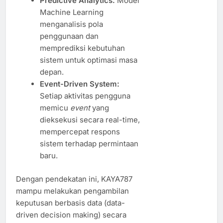
Predictive Analytics:
Model
Machine Learning
menganalisis pola
penggunaan dan
memprediksi kebutuhan
sistem untuk optimasi masa
depan.
Event-Driven System:
Setiap aktivitas pengguna
memicu
event
yang
dieksekusi secara real-time,
mempercepat respons
sistem terhadap permintaan
baru.
Dengan pendekatan ini, KAYA787
mampu melakukan pengambilan
keputusan berbasis data (data-
driven decision making) secara