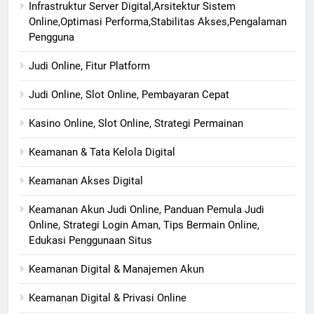
Infrastruktur Server Digital,Arsitektur Sistem
Online,Optimasi Performa,Stabilitas Akses,Pengalaman
Pengguna
Judi Online, Fitur Platform
Judi Online, Slot Online, Pembayaran Cepat
Kasino Online, Slot Online, Strategi Permainan
Keamanan & Tata Kelola Digital
Keamanan Akses Digital
Keamanan Akun Judi Online, Panduan Pemula Judi
Online, Strategi Login Aman, Tips Bermain Online,
Edukasi Penggunaan Situs
Keamanan Digital & Manajemen Akun
Keamanan Digital & Privasi Online