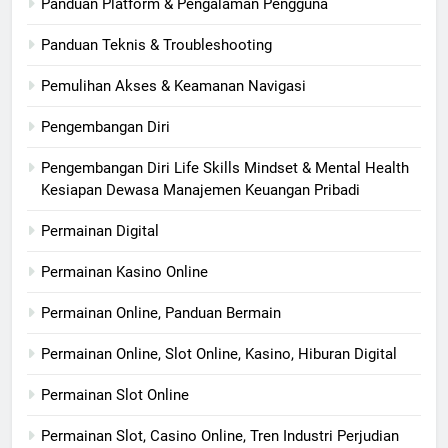
Panduan Platform & Pengalaman Pengguna
Panduan Teknis & Troubleshooting
Pemulihan Akses & Keamanan Navigasi
Pengembangan Diri
Pengembangan Diri Life Skills Mindset & Mental Health
Kesiapan Dewasa Manajemen Keuangan Pribadi
Permainan Digital
Permainan Kasino Online
Permainan Online, Panduan Bermain
Permainan Online, Slot Online, Kasino, Hiburan Digital
Permainan Slot Online
Permainan Slot, Casino Online, Tren Industri Perjudian