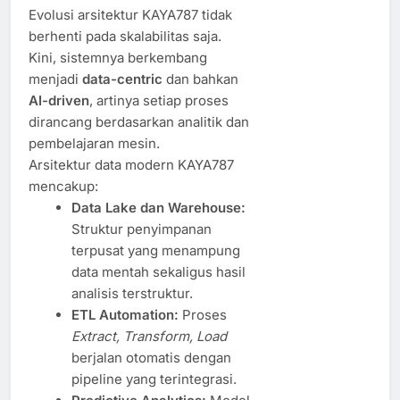
Evolusi arsitektur KAYA787 tidak
berhenti pada skalabilitas saja.
Kini, sistemnya berkembang
menjadi
data-centric
dan bahkan
AI-driven
, artinya setiap proses
dirancang berdasarkan analitik dan
pembelajaran mesin.
Arsitektur data modern KAYA787
mencakup:
Data Lake dan Warehouse:
Struktur penyimpanan
terpusat yang menampung
data mentah sekaligus hasil
analisis terstruktur.
ETL Automation:
Proses
Extract, Transform, Load
berjalan otomatis dengan
pipeline yang terintegrasi.