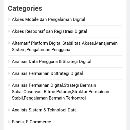
Categories
Akses Mobile dan Pengalaman Digital
Akses Responsif dan Registrasi Digital
Alternatif Platform Digital,Stabilitas Akses,Manajemen
Sistem,Pengalaman Pengguna
Analisis Data Pengguna & Strategi Digital
Analisis Permainan & Strategi Digital
Analisis Permainan Digital,Strategi Bermain
Sabar,Observasi Ritme Putaran,Struktur Permainan
Stabil,Pengalaman Bermain Terkontrol
Analisis Sistem & Teknologi Data
Bisnis, E-Commerce