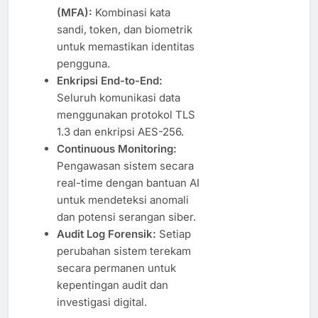
(MFA):
Kombinasi kata
sandi, token, dan biometrik
untuk memastikan identitas
pengguna.
Enkripsi End-to-End:
Seluruh komunikasi data
menggunakan protokol TLS
1.3 dan enkripsi AES-256.
Continuous Monitoring:
Pengawasan sistem secara
real-time dengan bantuan AI
untuk mendeteksi anomali
dan potensi serangan siber.
Audit Log Forensik:
Setiap
perubahan sistem terekam
secara permanen untuk
kepentingan audit dan
investigasi digital.