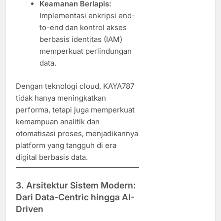
Keamanan Berlapis:
Implementasi enkripsi end-
to-end dan kontrol akses
berbasis identitas (IAM)
memperkuat perlindungan
data.
Dengan teknologi cloud, KAYA787
tidak hanya meningkatkan
performa, tetapi juga memperkuat
kemampuan analitik dan
otomatisasi proses, menjadikannya
platform yang tangguh di era
digital berbasis data.
3. Arsitektur Sistem Modern:
Dari Data-Centric hingga AI-
Driven