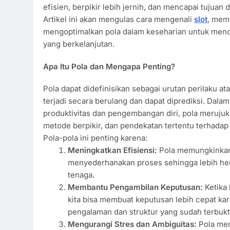
efisien, berpikir lebih jernih, dan mencapai tujuan 
Artikel ini akan mengulas cara mengenali
slot
, mem
mengoptimalkan pola dalam keseharian untuk men
yang berkelanjutan.
Apa Itu Pola dan Mengapa Penting?
Pola dapat didefinisikan sebagai urutan perilaku at
terjadi secara berulang dan dapat diprediksi. Dala
produktivitas dan pengembangan diri, pola merujuk
metode berpikir, dan pendekatan tertentu terhadap
Pola-pola ini penting karena:
Meningkatkan Efisiensi:
Pola memungkinkan
menyederhanakan proses sehingga lebih he
tenaga.
Membantu Pengambilan Keputusan:
Ketika 
kita bisa membuat keputusan lebih cepat ka
pengalaman dan struktur yang sudah terbukt
Mengurangi Stres dan Ambiguitas:
Pola mem