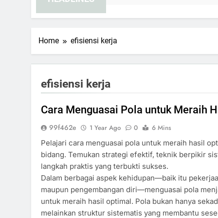
Home
efisiensi kerja
efisiensi kerja
Cara Menguasai Pola untuk Meraih H
99f462e
1 Year Ago
0
6 Mins
Pelajari cara menguasai pola untuk meraih hasil op
bidang. Temukan strategi efektif, teknik berpikir si
langkah praktis yang terbukti sukses.
Dalam berbagai aspek kehidupan—baik itu pekerjaan
maupun pengembangan diri—menguasai pola menja
untuk meraih hasil optimal. Pola bukan hanya sekada
melainkan struktur sistematis yang membantu sese