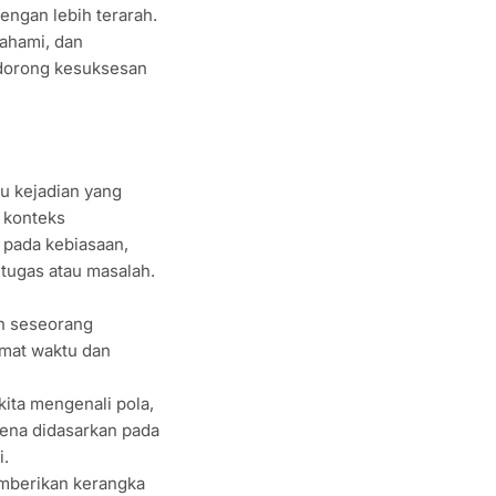
dengan lebih terarah.
ahami, dan
dorong kesuksesan
au kejadian yang
m konteks
 pada kebiasaan,
 tugas atau masalah.
 seseorang
mat waktu dan
kita mengenali pola,
rena didasarkan pada
i.
berikan kerangka