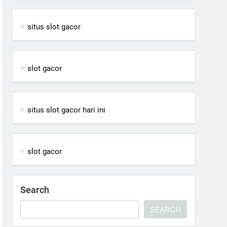
situs slot gacor
slot gacor
situs slot gacor hari ini
slot gacor
Search
SEARCH