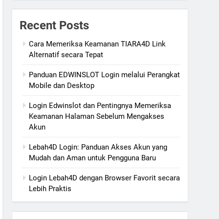
Recent Posts
Cara Memeriksa Keamanan TIARA4D Link
Alternatif secara Tepat
Panduan EDWINSLOT Login melalui Perangkat
Mobile dan Desktop
Login Edwinslot dan Pentingnya Memeriksa
Keamanan Halaman Sebelum Mengakses
Akun
Lebah4D Login: Panduan Akses Akun yang
Mudah dan Aman untuk Pengguna Baru
Login Lebah4D dengan Browser Favorit secara
Lebih Praktis