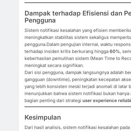
Dampak terhadap Efisiensi dan 
Pengguna
Sistem notifikasi kesalahan yang efisien memberik
meningkatkan stabilitas sistem sekaligus memperb
pengguna.Dalam pengujian internal, waktu respon
terhadap insiden kritis berkurang hingga
60%
, sem
keberhasilan pemulihan sistem (Mean Time to Re
meningkat secara signifikan.
Dari sisi pengguna, dampak langsungnya adalah b
gangguan (downtime), peningkatan kecepatan aks
yang lebih konsisten meski terjadi anomali di latar 
menunjukkan bahwa sistem notifikasi bukan hanya al
bagian penting dari strategi
user experience reliabi
Kesimpulan
Dari hasil analisis, sistem notifikasi kesalahan pada