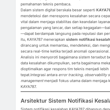
pemahaman teknis pembaca.
Dalam sistem digital berskala besar seperti
KAYA7
mendeteksi dan merespons kesalahan secara cep
vital dalam menjaga stabilitas dan keandalan laya
pengalaman yang lancar, dan setiap kegagalan—bai
—dapat berdampak langsung pada reputasi dan per
itu, KAYA787 menerapkan
sistem notifikasi kesala
dirancang untuk memantau, mendeteksi, dan mengi
secara real-time ketika terjadi anomali operasional.
Analisis ini menyoroti bagaimana sistem tersebut 
data kesalahan dikumpulkan, serta bagaimana meka
dioptimalkan agar respons tim teknis menjadi lebih
tepat.Integrasi antara
error tracking
,
observability 
management
menjadi fokus utama dalam menjaga k
KAYA787.
Arsitektur Sistem Notifikasi Kesa
Sistem notifikasi kesalahan KAYA787 dibangun de