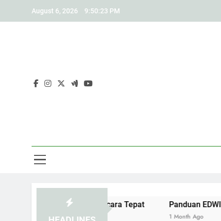
Skip
August 6, 2026
9:50:24 PM
to
content
Arm
Dapatkan 
nk Alternatif secara Tepat
Panduan EDWINSLOT Login 
1 Month Ago
HEADLINES