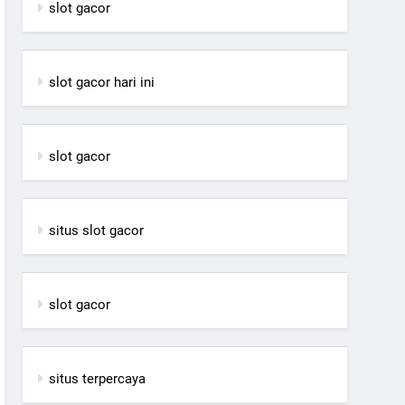
slot gacor
slot gacor hari ini
slot gacor
situs slot gacor
slot gacor
situs terpercaya