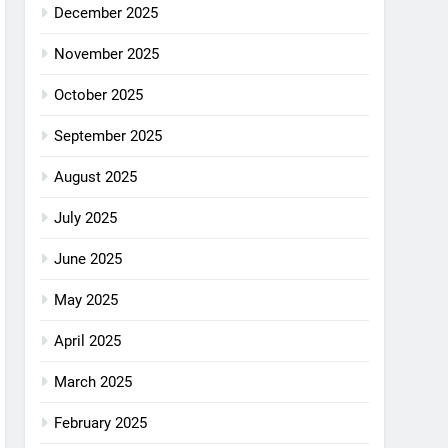
December 2025
November 2025
October 2025
September 2025
August 2025
July 2025
June 2025
May 2025
April 2025
March 2025
February 2025