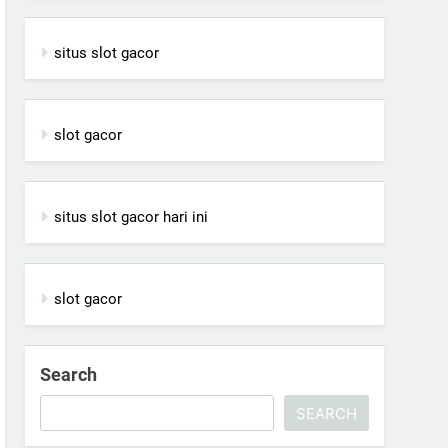
situs slot gacor
slot gacor
situs slot gacor hari ini
slot gacor
Search
SEARCH