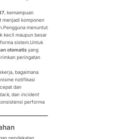
87
, kemampuan
at menjadi komponen
nan.Pengguna menuntut
k kecil maupun besar
forma sistem.Untuk
han otomatis
yang
rimkan peringatan
bekerja, bagaimana
nisme notifikasi
 cepat dan
stack
, dan
incident
onsistensi performa
lahan
ngan pendekatan