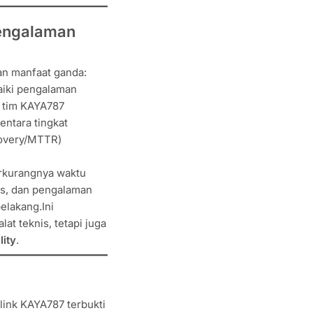
Pengalaman
an manfaat ganda:
aiki pengalaman
s tim KAYA787
entara tingkat
covery/MTTR)
erkurangnya waktu
es, dan pengalaman
belakang.Ini
at teknis, tetapi juga
lity
.
 link KAYA787 terbukti