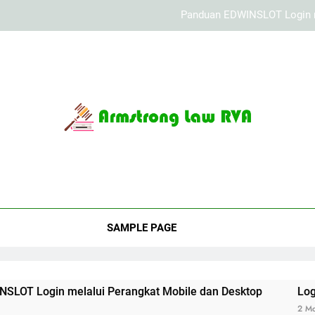
Panduan EDWINSLOT Login m
Login Edwinslot dan Pentingnya Memeriksa Keama
Lebah4D Login: Panduan Akses Akun yang
Cara Memeriksa Keamanan 
Panduan EDWINSLOT Login m
Login Edwinslot dan Pentingnya Memeriksa Keama
strong Law RVA
Layanan Konsultasi Hukum Profesional Dari Armstrong Law RV
Lebah4D Login: Panduan Akses Akun yang
SAMPLE PAGE
melalui Perangkat Mobile dan Desktop
Login Edwinsl
2 Months Ago