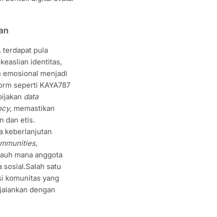
an
, terdapat pula
keaslian identitas,
an emosional menjadi
tform seperti KAYA787
bijakan
data
ncy
, memastikan
 dan etis.
a keberlanjutan
ommunities
,
ejauh mana anggota
 sosial.Salah satu
si komunitas yang
ijalankan dengan