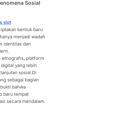
 Fenomena Sosial
s slot
iptakan bentuk baru
ak hanya menjadi wadah
 identitas dan
dern.
etnografis, platform
igital yang lebih
lanjutan sosial.Di
ang sebagai bagian
 bukti bahwa
up baru tempat
masi secara mendalam.