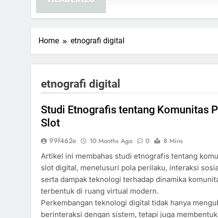
Home
etnografi digital
etnografi digital
Studi Etnografis tentang Komunitas 
Slot
99f462e
10 Months Ago
0
8 Mins
Artikel ini membahas studi etnografis tentang kom
slot digital, menelusuri pola perilaku, interaksi sosi
serta dampak teknologi terhadap dinamika komunit
terbentuk di ruang virtual modern.
Perkembangan teknologi digital tidak hanya mengu
berinteraksi dengan sistem, tetapi juga membentuk