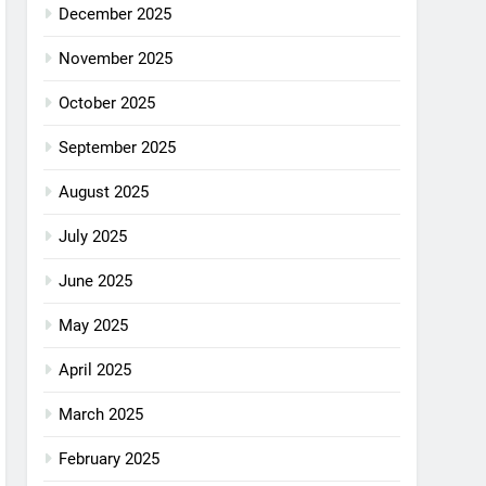
December 2025
November 2025
October 2025
September 2025
August 2025
July 2025
June 2025
May 2025
April 2025
March 2025
February 2025