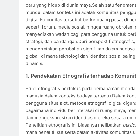
baru yang hidup di dunia maya.Salah satu fenomen
muncul dalam konteks ini adalah komunitas penggun
digital.Komunitas tersebut berkembang pesat di be
seperti forum, media sosial, hingga ruang obrolan i
menyediakan wadah bagi para pengguna untuk ber
strategi, dan pandangan.Dari perspektif etnografis,
mencerminkan perubahan signifikan dalam budaya in
global, di mana teknologi dan identitas sosial sal
dinamis.
1. Pendekatan Etnografis terhadap Komunit
Studi etnografis berfokus pada pemahaman mendal
manusia dalam konteks budaya tertentu.Dalam kon
pengguna situs slot, metode etnografi digital digun
bagaimana individu berinteraksi di ruang maya, me
dan mengekspresikan identitas mereka secara onli
Penelitian etnografis ini biasanya melibatkan
partic
mana peneliti ikut serta dalam aktivitas komunita