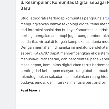
6. Kesimpulan: Komunitas Digital sebagai
Baru
Studi etnografis terhadap komunitas pengguna
situ
mengungkapkan bahwa teknologi digital telah menc
dari interaksi sosial dan budaya.Komunitas ini tid
berbagi pengalaman, tetapi juga ruang pembentukan
solidaritas virtual di tengah kompleksitas dunia mo
Dengan memahami dinamika ini melalui pendekatan 
seperti KAYA787 dapat mengembangkan ekosistem d
manusiawi, transparan, dan berorientasi pada keber
masa depan, komunitas digital akan terus berkemb
penting dari kehidupan masyarakat global—sebuah
teknologi bukan sekadar alat, melainkan ruang hid
budaya, emosi, dan interaksi manusia bertransfor
Read More