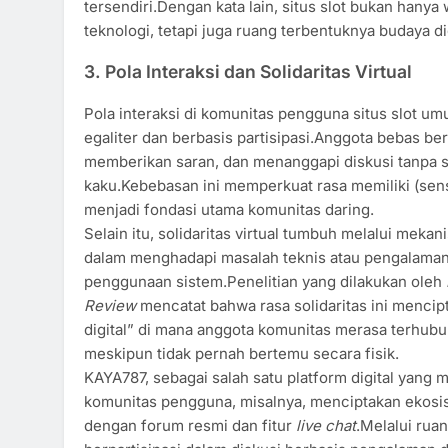
tersendiri.Dengan kata lain, situs slot bukan hanya
teknologi, tetapi juga ruang terbentuknya budaya dig
3. Pola Interaksi dan Solidaritas Virtual
Pola interaksi di komunitas pengguna situs slot um
egaliter dan berbasis partisipasi.Anggota bebas b
memberikan saran, dan menanggapi diskusi tanpa st
kaku.Kebebasan ini memperkuat rasa memiliki (sen
menjadi fondasi utama komunitas daring.
Selain itu, solidaritas virtual tumbuh melalui meka
dalam menghadapi masalah teknis atau pengalaman p
penggunaan sistem.Penelitian yang dilakukan oleh
Review
mencatat bahwa rasa solidaritas ini mencipt
digital” di mana anggota komunitas merasa terhub
meskipun tidak pernah bertemu secara fisik.
KAYA787, sebagai salah satu platform digital yang
komunitas pengguna, misalnya, menciptakan ekosis
dengan forum resmi dan fitur
live chat
.Melalui rua