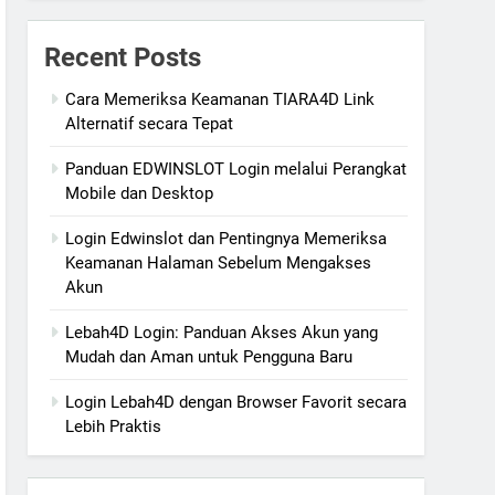
Recent Posts
Cara Memeriksa Keamanan TIARA4D Link
Alternatif secara Tepat
Panduan EDWINSLOT Login melalui Perangkat
Mobile dan Desktop
Login Edwinslot dan Pentingnya Memeriksa
Keamanan Halaman Sebelum Mengakses
Akun
Lebah4D Login: Panduan Akses Akun yang
Mudah dan Aman untuk Pengguna Baru
Login Lebah4D dengan Browser Favorit secara
Lebih Praktis