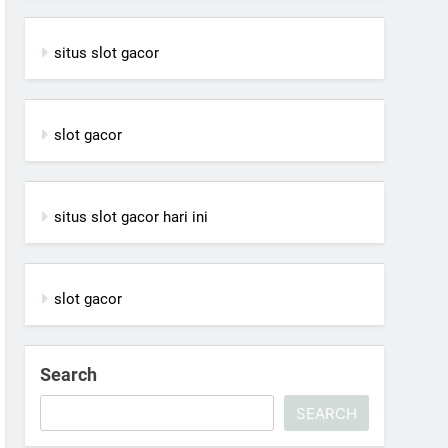
situs slot gacor
slot gacor
situs slot gacor hari ini
slot gacor
Search
SEARCH