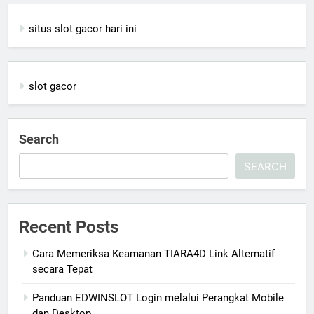
situs slot gacor hari ini
slot gacor
Search
SEARCH
Recent Posts
Cara Memeriksa Keamanan TIARA4D Link Alternatif
secara Tepat
Panduan EDWINSLOT Login melalui Perangkat Mobile
dan Desktop