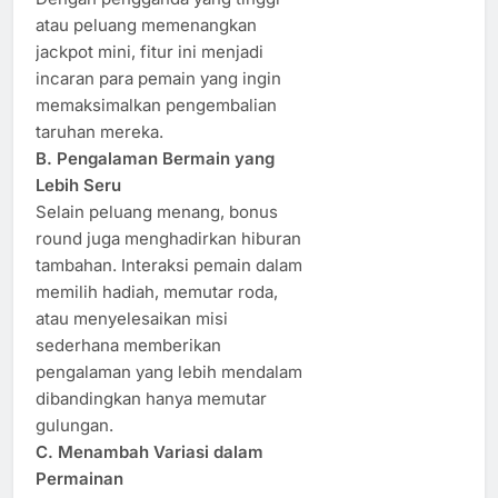
atau peluang memenangkan
jackpot mini, fitur ini menjadi
incaran para pemain yang ingin
memaksimalkan pengembalian
taruhan mereka.
B. Pengalaman Bermain yang
Lebih Seru
Selain peluang menang, bonus
round juga menghadirkan hiburan
tambahan. Interaksi pemain dalam
memilih hadiah, memutar roda,
atau menyelesaikan misi
sederhana memberikan
pengalaman yang lebih mendalam
dibandingkan hanya memutar
gulungan.
C. Menambah Variasi dalam
Permainan