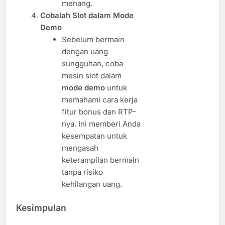
menang.
Cobalah Slot dalam Mode
Demo
Sebelum bermain
dengan uang
sungguhan, coba
mesin slot dalam
mode demo
untuk
memahami cara kerja
fitur bonus dan RTP-
nya. Ini memberi Anda
kesempatan untuk
mengasah
keterampilan bermain
tanpa risiko
kehilangan uang.
Kesimpulan