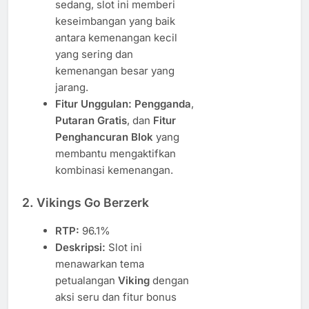
sedang, slot ini memberi
keseimbangan yang baik
antara kemenangan kecil
yang sering dan
kemenangan besar yang
jarang.
Fitur Unggulan:
Pengganda
,
Putaran Gratis
, dan
Fitur
Penghancuran Blok
yang
membantu mengaktifkan
kombinasi kemenangan.
2.
Vikings Go Berzerk
RTP:
96.1%
Deskripsi:
Slot ini
menawarkan tema
petualangan
Viking
dengan
aksi seru dan fitur bonus