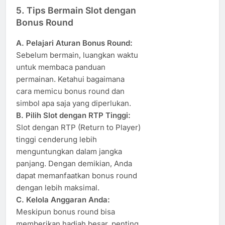
5. Tips Bermain Slot dengan
Bonus Round
A. Pelajari Aturan Bonus Round:
Sebelum bermain, luangkan waktu
untuk membaca panduan
permainan. Ketahui bagaimana
cara memicu bonus round dan
simbol apa saja yang diperlukan.
B. Pilih Slot dengan RTP Tinggi:
Slot dengan RTP (Return to Player)
tinggi cenderung lebih
menguntungkan dalam jangka
panjang. Dengan demikian, Anda
dapat memanfaatkan bonus round
dengan lebih maksimal.
C. Kelola Anggaran Anda:
Meskipun bonus round bisa
memberikan hadiah besar, penting