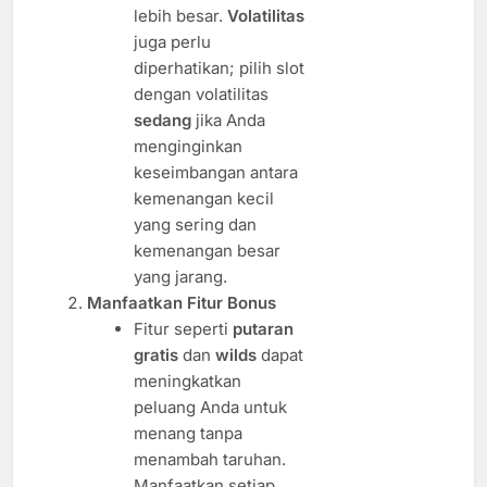
lebih besar.
Volatilitas
juga perlu
diperhatikan; pilih slot
dengan volatilitas
sedang
jika Anda
menginginkan
keseimbangan antara
kemenangan kecil
yang sering dan
kemenangan besar
yang jarang.
Manfaatkan Fitur Bonus
Fitur seperti
putaran
gratis
dan
wilds
dapat
meningkatkan
peluang Anda untuk
menang tanpa
menambah taruhan.
Manfaatkan setiap