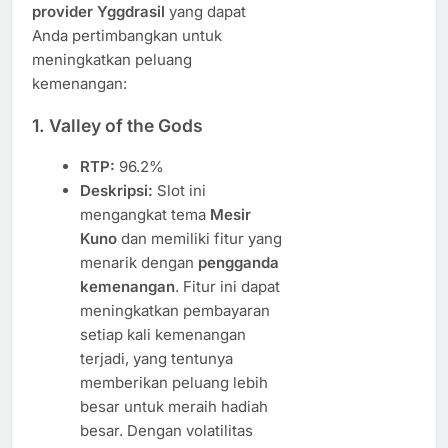
provider Yggdrasil
yang dapat
Anda pertimbangkan untuk
meningkatkan peluang
kemenangan:
1.
Valley of the Gods
RTP:
96.2%
Deskripsi:
Slot ini
mengangkat tema
Mesir
Kuno
dan memiliki fitur yang
menarik dengan
pengganda
kemenangan
. Fitur ini dapat
meningkatkan pembayaran
setiap kali kemenangan
terjadi, yang tentunya
memberikan peluang lebih
besar untuk meraih hadiah
besar. Dengan volatilitas