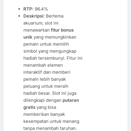
RTP:
96.4%
Deskripsi:
Bertema
akuarium, slot ini
menawarkan
fitur bonus
unik
yang memungkinkan
pemain untuk memilih
simbol yang mengungkap
hadiah tersembunyi. Fitur ini
menambah elemen
interaktif dan memberi
pemain lebih banyak
peluang untuk meraih
hadiah besar. Slot ini juga
dilengkapi dengan
putaran
gratis
yang bisa
memberikan banyak
kesempatan untuk menang
tanpa menambah taruhan.