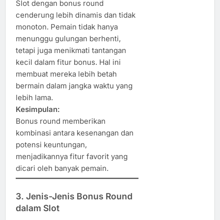
Slot dengan bonus round
cenderung lebih dinamis dan tidak
monoton. Pemain tidak hanya
menunggu gulungan berhenti,
tetapi juga menikmati tantangan
kecil dalam fitur bonus. Hal ini
membuat mereka lebih betah
bermain dalam jangka waktu yang
lebih lama.
Kesimpulan:
Bonus round memberikan
kombinasi antara kesenangan dan
potensi keuntungan,
menjadikannya fitur favorit yang
dicari oleh banyak pemain.
3. Jenis-Jenis Bonus Round
dalam Slot