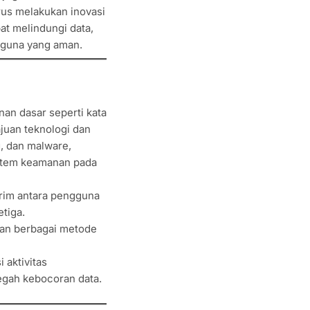
rus melakukan inovasi
t melindungi data,
gguna yang aman.
an dasar seperti kata
juan teknologi dan
, dan malware,
istem keamanan pada
irim antara pengguna
tiga.
n berbagai metode
aktivitas
gah kebocoran data.