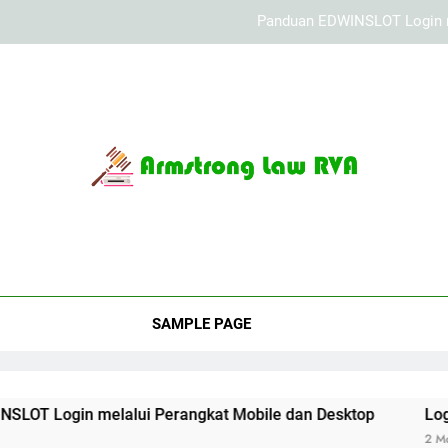
Panduan EDWINSLOT Login m
Login Edwinslot dan Pentingnya Memeriksa Keama
Lebah4D Login: Panduan Akses Akun yang
Cara Memeriksa Keamanan 
Panduan EDWINSLOT Login m
Login Edwinslot dan Pentingnya Memeriksa Keama
strong Law RVA
Layanan Konsultasi Hukum Profesional Dari Armstrong Law RV
Lebah4D Login: Panduan Akses Akun yang
SAMPLE PAGE
melalui Perangkat Mobile dan Desktop
Login Edwinsl
2 Months Ago