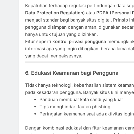
Kepatuhan terhadap regulasi perlindungan data sep
Data Protection Regulation)
atau
PDPA (Personal D
menjadi standar bagi banyak situs digital. Prinsip i
pengguna disimpan dengan aman, digunakan secara
hanya untuk tujuan yang diizinkan.
Fitur seperti
kontrol privasi pengguna
memungkinka
informasi apa yang ingin dibagikan, berapa lama da
yang dapat mengaksesnya.
6. Edukasi Keamanan bagi Pengguna
Tidak hanya teknologi, keberhasilan sistem keama
pada kesadaran pengguna. Banyak situs kini menye
Panduan membuat kata sandi yang kuat
Tips menghindari tautan phishing
Peringatan keamanan saat ada aktivitas log
Dengan kombinasi edukasi dan fitur keamanan cangg