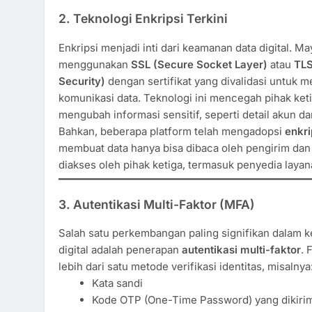
2. Teknologi Enkripsi Terkini
Enkripsi menjadi inti dari keamanan data digital. May
menggunakan
SSL (Secure Socket Layer)
atau
TLS
Security)
dengan sertifikat yang divalidasi untuk
komunikasi data. Teknologi ini mencegah pihak ke
mengubah informasi sensitif, seperti detail akun d
Bahkan, beberapa platform telah mengadopsi
enkri
membuat data hanya bisa dibaca oleh pengirim dan
diakses oleh pihak ketiga, termasuk penyedia layana
3. Autentikasi Multi-Faktor (MFA)
Salah satu perkembangan paling signifikan dalam
digital adalah penerapan
autentikasi multi-faktor
. 
lebih dari satu metode verifikasi identitas, misalnya
Kata sandi
Kode OTP (One-Time Password) yang dikirim