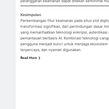
pelanggaran keamanan dapat ditekan seminimal mu
Kesimpulan
Perkembangan fitur keamanan pada situs slot digit
transformasi signifikan, dari perlindungan dasar hi
yang memanfaatkan teknologi enkripsi, autentikasi 
pemantauan berbasis AI. Kombinasi teknologi cang
pengguna menjadi kunci untuk menjaga ekosistem d
terpercaya, dan nyaman digunakan.
Read More