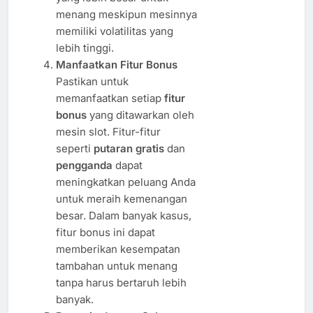
menang meskipun mesinnya
memiliki volatilitas yang
lebih tinggi.
Manfaatkan Fitur Bonus
Pastikan untuk
memanfaatkan setiap
fitur
bonus
yang ditawarkan oleh
mesin slot. Fitur-fitur
seperti
putaran gratis
dan
pengganda
dapat
meningkatkan peluang Anda
untuk meraih kemenangan
besar. Dalam banyak kasus,
fitur bonus ini dapat
memberikan kesempatan
tambahan untuk menang
tanpa harus bertaruh lebih
banyak.