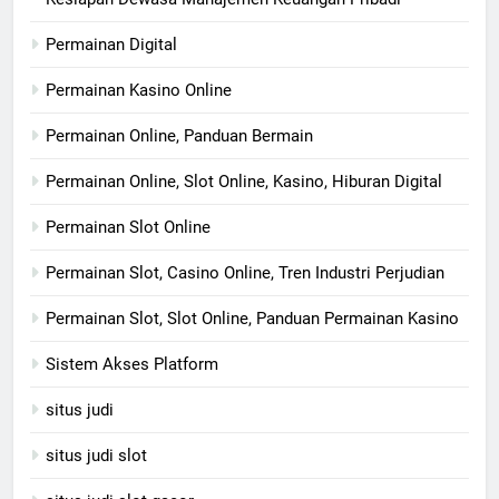
Permainan Digital
Permainan Kasino Online
Permainan Online, Panduan Bermain
Permainan Online, Slot Online, Kasino, Hiburan Digital
Permainan Slot Online
Permainan Slot, Casino Online, Tren Industri Perjudian
Permainan Slot, Slot Online, Panduan Permainan Kasino
Sistem Akses Platform
situs judi
situs judi slot