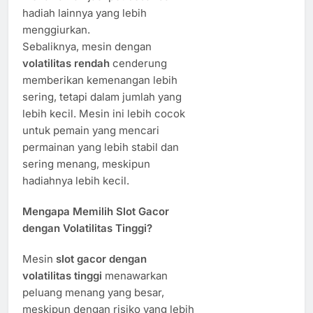
hadiah lainnya yang lebih
menggiurkan.
Sebaliknya, mesin dengan
volatilitas rendah
cenderung
memberikan kemenangan lebih
sering, tetapi dalam jumlah yang
lebih kecil. Mesin ini lebih cocok
untuk pemain yang mencari
permainan yang lebih stabil dan
sering menang, meskipun
hadiahnya lebih kecil.
Mengapa Memilih Slot Gacor
dengan Volatilitas Tinggi?
Mesin
slot gacor dengan
volatilitas tinggi
menawarkan
peluang menang yang besar,
meskipun dengan risiko yang lebih