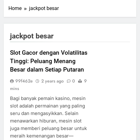
Home
jackpot besar
jackpot besar
Slot Gacor dengan Volatilitas
Tinggi: Peluang Menang
Besar dalam Setiap Putaran
99f462e
2 years ago
0
9
mins
Bagi banyak pemain kasino, mesin
slot adalah permainan yang paling
seru dan mengasyikkan. Selain
menawarkan hiburan, mesin slot
juga memberi peluang besar untuk
meraih kemenangan besar—