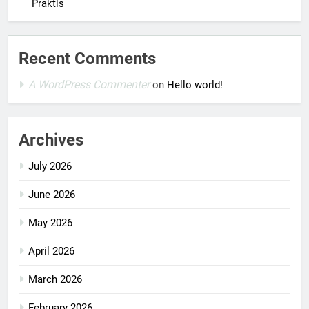
Praktis
Recent Comments
A WordPress Commenter
on
Hello world!
Archives
July 2026
June 2026
May 2026
April 2026
March 2026
February 2026