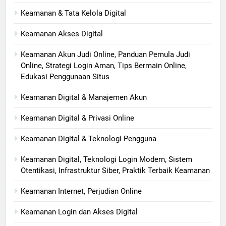
Keamanan & Tata Kelola Digital
Keamanan Akses Digital
Keamanan Akun Judi Online, Panduan Pemula Judi
Online, Strategi Login Aman, Tips Bermain Online,
Edukasi Penggunaan Situs
Keamanan Digital & Manajemen Akun
Keamanan Digital & Privasi Online
Keamanan Digital & Teknologi Pengguna
Keamanan Digital, Teknologi Login Modern, Sistem
Otentikasi, Infrastruktur Siber, Praktik Terbaik Keamanan
Keamanan Internet, Perjudian Online
Keamanan Login dan Akses Digital