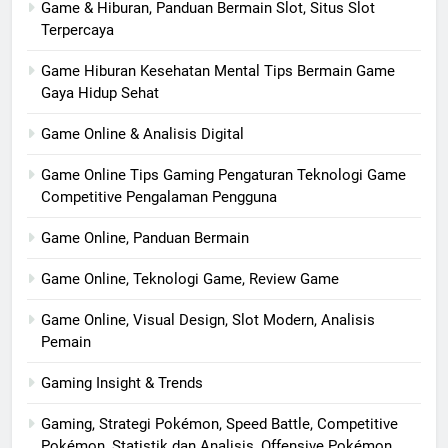
Game & Hiburan, Panduan Bermain Slot, Situs Slot
Terpercaya
Game Hiburan Kesehatan Mental Tips Bermain Game
Gaya Hidup Sehat
Game Online & Analisis Digital
Game Online Tips Gaming Pengaturan Teknologi Game
Competitive Pengalaman Pengguna
Game Online, Panduan Bermain
Game Online, Teknologi Game, Review Game
Game Online, Visual Design, Slot Modern, Analisis
Pemain
Gaming Insight & Trends
Gaming, Strategi Pokémon, Speed Battle, Competitive
Pokémon, Statistik dan Analisis, Offensive Pokémon,