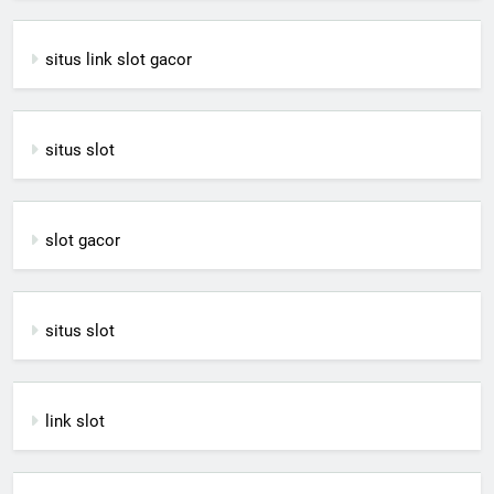
situs link slot gacor
situs slot
slot gacor
situs slot
link slot