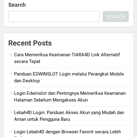
Search
SEARCH
Recent Posts
Cara Memeriksa Keamanan TIARA4D Link Alternatif
secara Tepat
Panduan EDWINSLOT Login melalui Perangkat Mobile
dan Desktop
Login Edwinslot dan Pentingnya Memeriksa Keamanan
Halaman Sebelum Mengakses Akun
Lebah4D Login: Panduan Akses Akun yang Mudah dan
Aman untuk Pengguna Baru
Login Lebah4D dengan Browser Favorit secara Lebih