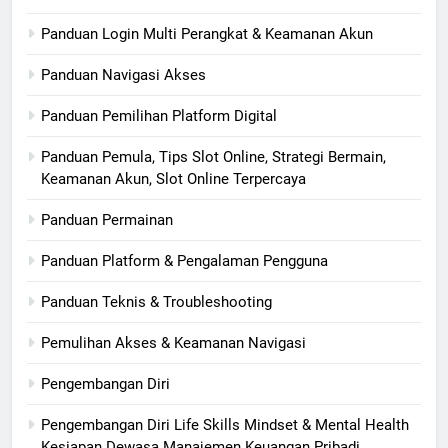
Panduan Login Multi Perangkat & Keamanan Akun
Panduan Navigasi Akses
Panduan Pemilihan Platform Digital
Panduan Pemula, Tips Slot Online, Strategi Bermain,
Keamanan Akun, Slot Online Terpercaya
Panduan Permainan
Panduan Platform & Pengalaman Pengguna
Panduan Teknis & Troubleshooting
Pemulihan Akses & Keamanan Navigasi
Pengembangan Diri
Pengembangan Diri Life Skills Mindset & Mental Health
Kesiapan Dewasa Manajemen Keuangan Pribadi