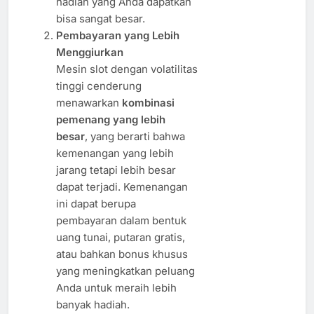
hadiah yang Anda dapatkan
bisa sangat besar.
Pembayaran yang Lebih
Menggiurkan
Mesin slot dengan volatilitas
tinggi cenderung
menawarkan
kombinasi
pemenang yang lebih
besar
, yang berarti bahwa
kemenangan yang lebih
jarang tetapi lebih besar
dapat terjadi. Kemenangan
ini dapat berupa
pembayaran dalam bentuk
uang tunai, putaran gratis,
atau bahkan bonus khusus
yang meningkatkan peluang
Anda untuk meraih lebih
banyak hadiah.