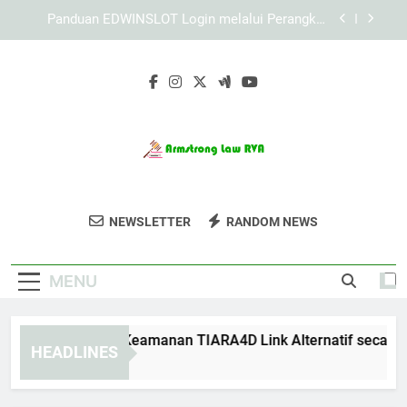
Skip
Login Edwinslot dan Pentingnya Memeriksa
to
Keamanan Halaman Sebelum Mengakses Akun
content
Lebah4D Login: Panduan Akses Akun yang Mudah
dan Aman untuk Pengguna Baru
Cara Memeriksa Keamanan TIARA4D Link
Alternatif secara Tepat
Panduan EDWINSLOT Login melalui Perangkat
Mobile dan Desktop
Login Edwinslot dan Pentingnya Memeriksa
Keamanan Halaman Sebelum Mengakses Akun
Armstrong Law
Dapatkan Layanan Konsultasi Hukum
Lebah4D Login: Panduan Akses Akun yang Mudah
NEWSLETTER
RANDOM NEWS
RVA
dan Aman untuk Pengguna Baru
Profesional Dari Armstrong Law RVA.
MENU
ra Memeriksa Keamanan TIARA4D Link Alternatif secara Tep
HEADLINES
Weeks Ago