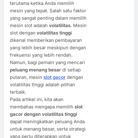
terutama ketika Anda memilih
mesin yang tepat. Salah satu faktor
yang sangat penting dalam memilih
mesin slot adalah
volatilitas
. Mesin
slot dengan
volatilitas tinggi
dikenal memberikan pembayaran
yang lebih besar meskipun dengan
frekuensi yang lebih rendah.
Namun, bagi pemain yang mencari
peluang menang besar
di setiap
putaran, mesin
slot gacor
dengan
volatilitas tinggi adalah pilihan
terbaik.
Pada artikel ini, kita akan
membahas mengapa memilih
slot
gacor dengan volatilitas tinggi
dapat meningkatkan peluang Anda
untuk menang besar, serta strategi
yang perlu diterapkan untuk