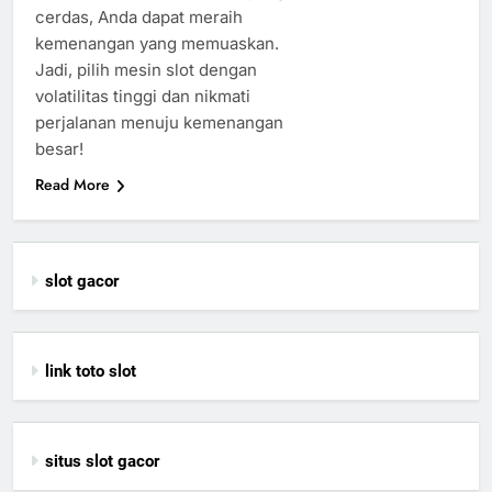
cerdas, Anda dapat meraih
kemenangan yang memuaskan.
Jadi, pilih mesin slot dengan
volatilitas tinggi dan nikmati
perjalanan menuju kemenangan
besar!
Read More
slot gacor
link toto slot
situs slot gacor