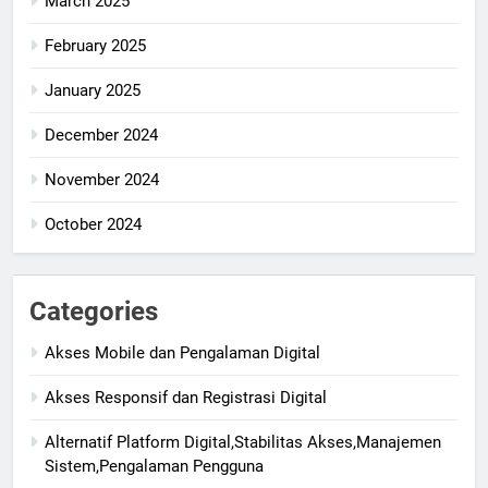
March 2025
February 2025
January 2025
December 2024
November 2024
October 2024
Categories
Akses Mobile dan Pengalaman Digital
Akses Responsif dan Registrasi Digital
Alternatif Platform Digital,Stabilitas Akses,Manajemen
Sistem,Pengalaman Pengguna