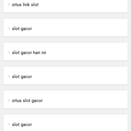
situs link slot
slot gacor
slot gacor hari ini
slot gacor
situs slot gacor
slot gacor