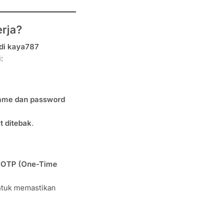
rja?
 di kaya787
:
ame dan password
it ditebak
.
i OTP (One-Time
tuk memastikan