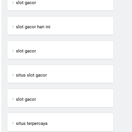
slot gacor
slot gacor hari ini
slot gacor
situs slot gacor
slot gacor
situs terpercaya