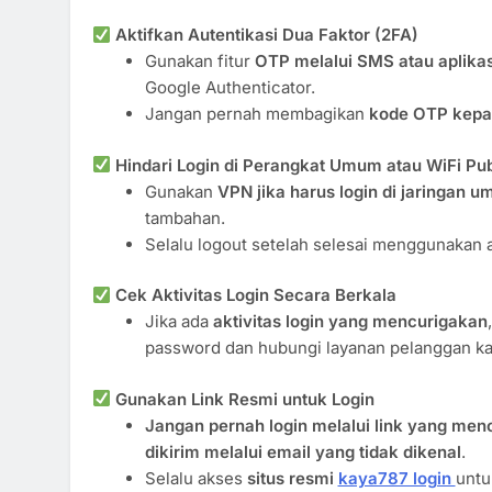
Aktifkan Autentikasi Dua Faktor (2FA)
Gunakan fitur
OTP melalui SMS atau aplikas
Google Authenticator.
Jangan pernah membagikan
kode OTP kepa
Hindari Login di Perangkat Umum atau WiFi Pub
Gunakan
VPN jika harus login di jaringan 
tambahan.
Selalu logout setelah selesai menggunakan 
Cek Aktivitas Login Secara Berkala
Jika ada
aktivitas login yang mencurigakan
password dan hubungi layanan pelanggan ka
Gunakan Link Resmi untuk Login
Jangan pernah login melalui link yang men
dikirim melalui email yang tidak dikenal
.
Selalu akses
situs resmi
kaya787 login
untu