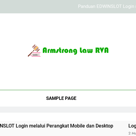
Panduan EDWINSLOT Login m
Login Edwinslot dan Pentingnya Memeriksa Keama
Lebah4D Login: Panduan Akses Akun yang
Cara Memeriksa Keamanan 
Panduan EDWINSLOT Login m
Login Edwinslot dan Pentingnya Memeriksa Keama
strong Law RVA
Layanan Konsultasi Hukum Profesional Dari Armstrong Law RV
Lebah4D Login: Panduan Akses Akun yang
SAMPLE PAGE
melalui Perangkat Mobile dan Desktop
Login Edwinsl
2 Months Ago