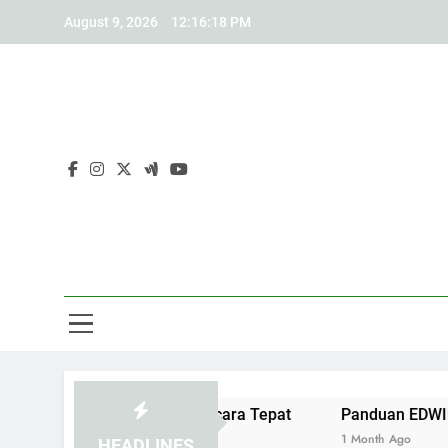
Skip
August 9, 2026
12:16:19 PM
to
content
Arm
Dapatkan 
nk Alternatif secara Tepat
Panduan EDWINSLOT Login 
1 Month Ago
HEADLINES