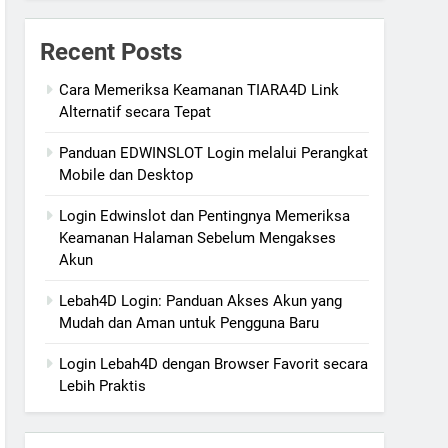
Recent Posts
Cara Memeriksa Keamanan TIARA4D Link
Alternatif secara Tepat
Panduan EDWINSLOT Login melalui Perangkat
Mobile dan Desktop
Login Edwinslot dan Pentingnya Memeriksa
Keamanan Halaman Sebelum Mengakses
Akun
Lebah4D Login: Panduan Akses Akun yang
Mudah dan Aman untuk Pengguna Baru
Login Lebah4D dengan Browser Favorit secara
Lebih Praktis