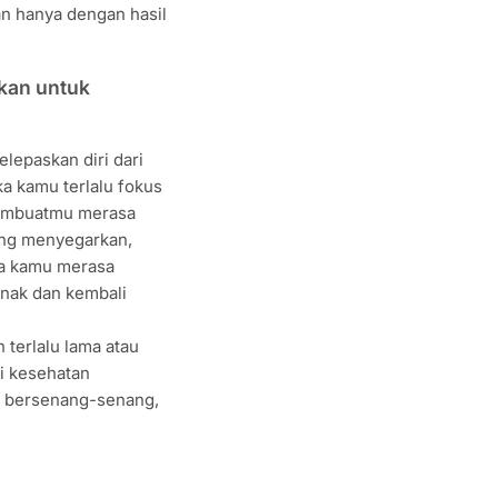
an hanya dengan hasil
kan untuk
lepaskan diri dari
ika kamu terlalu fokus
 membuatmu merasa
ang menyegarkan,
ka kamu merasa
enak dan kembali
 terlalu lama atau
hi kesehatan
k bersenang-senang,