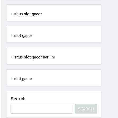
situs slot gacor
slot gacor
situs slot gacor hari ini
slot gacor
Search
SEARCH