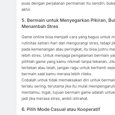
puas dengan perjalanan permainan itu sendiri, buk
akhir.
5. Bermain untuk Menyegarkan Pikiran, Bu
Menambah Stres
Game online bisa menjadi cara yang bagus untuk me
rutinitas sehari-hari dan mengurangi stres, tetapi j
pada kemenangan atau peringkat, itu bisa justru
lebih stres. Untuk menjaga pengalaman bermain y
pilihlah game yang kamu nikmati tanpa tekanan. Ji
tertekan atau lelah, jangan ragu untuk berhenti sej
bermain saat kamu merasa lebih rileks.
Cobalah untuk tidak memaksakan diri untuk bermain
terlalu sering, terutama jika itu mulai mempengaru
mentalmu. Ingat, tujuan bermain game adalah untu
jadi jika merasa stres, ambil istirahat.
6. Pilih Mode Casual atau Kooperatif