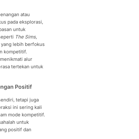
menangan atau
kus pada eksplorasi,
ebasan untuk
seperti
The Sims
,
yang lebih berfokus
 kompetitif.
menikmati alur
erasa tertekan untuk
ngan Positif
ndiri, tetapi juga
aksi ini sering kali
lam mode kompetitif.
ahalah untuk
ng positif dan