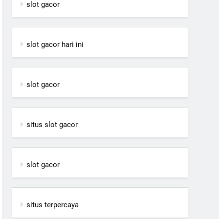
slot gacor
slot gacor hari ini
slot gacor
situs slot gacor
slot gacor
situs terpercaya