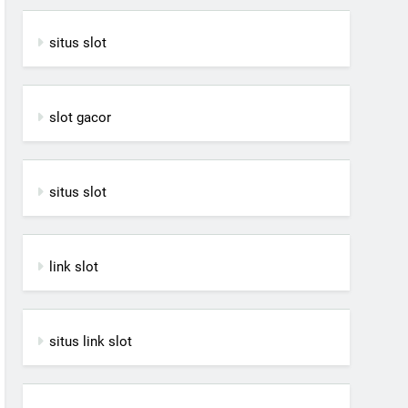
situs slot
slot gacor
situs slot
link slot
situs link slot