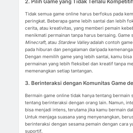
2. Pilih Game yang Tidak Terlalu Kompetitif
Tidak semua game online harus berfokus pada ke
peringkat. Beberapa game lebih santai dan lebih fo
cerita, atau kreativitas, yang memberi pemain keb
menikmati permainan tanpa harus bersaing. Game 
Minecraft
, atau
Stardew Valley
adalah contoh game 
pada hiburan dan pengalaman daripada kemenangan
Dengan memilih game yang lebih santai, kamu bisa 
permainan yang lebih fleksibel dan kreatif tanpa m
memenangkan setiap tantangan.
3. Berinteraksi dengan Komunitas Game de
Bermain game online tidak hanya tentang bermain se
tentang berinteraksi dengan orang lain. Namun, inter
bisa menjadi intens, terutama jika kamu bermain da
Untuk menjaga suasana yang menyenangkan, berus
berinteraksi dengan sesama pemain dengan cara ya
suportif.