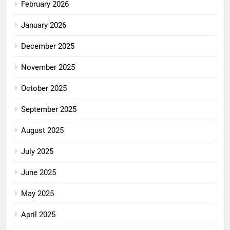
February 2026
January 2026
December 2025
November 2025
October 2025
September 2025
August 2025
July 2025
June 2025
May 2025
April 2025