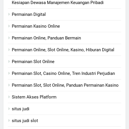
Kesiapan Dewasa Manajemen Keuangan Pribadi
Permainan Digital
Permainan Kasino Online
Permainan Online, Panduan Bermain
Permainan Online, Slot Online, Kasino, Hiburan Digital
Permainan Slot Online
Permainan Slot, Casino Online, Tren Industri Perjudian
Permainan Slot, Slot Online, Panduan Permainan Kasino
Sistem Akses Platform
situs judi
situs judi slot