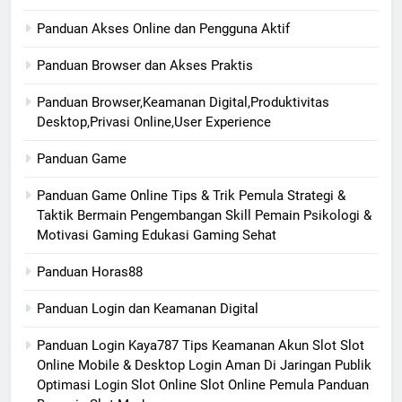
Panduan Akses Online dan Pengguna Aktif
Panduan Browser dan Akses Praktis
Panduan Browser,Keamanan Digital,Produktivitas
Desktop,Privasi Online,User Experience
Panduan Game
Panduan Game Online Tips & Trik Pemula Strategi &
Taktik Bermain Pengembangan Skill Pemain Psikologi &
Motivasi Gaming Edukasi Gaming Sehat
Panduan Horas88
Panduan Login dan Keamanan Digital
Panduan Login Kaya787 Tips Keamanan Akun Slot Slot
Online Mobile & Desktop Login Aman Di Jaringan Publik
Optimasi Login Slot Online Slot Online Pemula Panduan