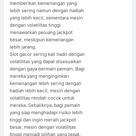
memberikan kemenangan yang
lebih sering namun dengan hadiah
yang lebih kecil, sementara mesin
dengan volatilitas tinggi
menawarkan peluang jackpot
besar, meskipun kemenangan
lebih jarang.
Slot gacor sering kali hadir dengan
volatilitas yang dapat disesuaikan
dengan gaya bermain pemain. Bagi
mereka yang menginginkan
kemenangan lebih sering dengan
hadiah lebih kecil, mesin dengan
volatilitas rendah cocok untuk
mereka. Sebaliknya, bagi pemain
yang siap menghadapi risiko lebih
tinggi dan ingin meraih jackpot
besar, mesin dengan volatilitas
tinggi menjadi pilihan yang tepat.