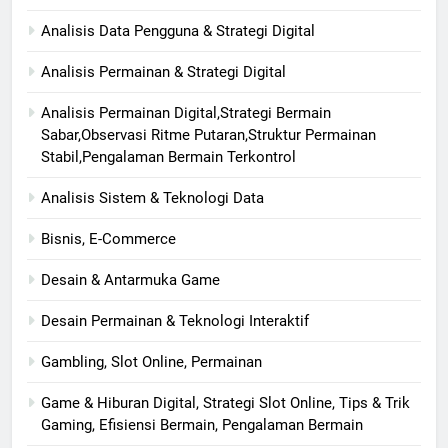
Analisis Data Pengguna & Strategi Digital
Analisis Permainan & Strategi Digital
Analisis Permainan Digital,Strategi Bermain
Sabar,Observasi Ritme Putaran,Struktur Permainan
Stabil,Pengalaman Bermain Terkontrol
Analisis Sistem & Teknologi Data
Bisnis, E-Commerce
Desain & Antarmuka Game
Desain Permainan & Teknologi Interaktif
Gambling, Slot Online, Permainan
Game & Hiburan Digital, Strategi Slot Online, Tips & Trik
Gaming, Efisiensi Bermain, Pengalaman Bermain