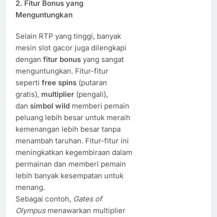
2.
Fitur Bonus yang
Menguntungkan
Selain RTP yang tinggi, banyak
mesin slot gacor juga dilengkapi
dengan
fitur bonus
yang sangat
menguntungkan. Fitur-fitur
seperti
free spins
(putaran
gratis),
multiplier
(pengali),
dan
simbol wild
memberi pemain
peluang lebih besar untuk meraih
kemenangan lebih besar tanpa
menambah taruhan. Fitur-fitur ini
meningkatkan kegembiraan dalam
permainan dan memberi pemain
lebih banyak kesempatan untuk
menang.
Sebagai contoh,
Gates of
Olympus
menawarkan multiplier