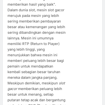
memberikan hasil yang baik”.
Dalam dunia slot, mesin slot gacor
merujuk pada mesin yang lebih
sering memberikan pembayaran
besar atau kemenangan yang lebih
sering dibandingkan dengan mesin
lainnya. Mesin ini umumnya
memiliki RTP (Return to Player)
yang lebih tinggi, yang
menunjukkan bahwa mesin ini
memberi peluang lebih besar bagi
pemain untuk mendapatkan
kembali sebagian besar taruhan
mereka dalam jangka panjang.
Meskipun demikian, meskipun
slot
gacor
memberikan peluang lebih
besar untuk menang, setiap
putaran tetap acak dan bergantung