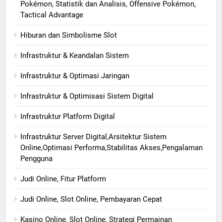
Pokémon, Statistik dan Analisis, Offensive Pokémon,
Tactical Advantage
Hiburan dan Simbolisme Slot
Infrastruktur & Keandalan Sistem
Infrastruktur & Optimasi Jaringan
Infrastruktur & Optimisasi Sistem Digital
Infrastruktur Platform Digital
Infrastruktur Server Digital,Arsitektur Sistem
Online,Optimasi Performa,Stabilitas Akses,Pengalaman
Pengguna
Judi Online, Fitur Platform
Judi Online, Slot Online, Pembayaran Cepat
Kasino Online, Slot Online, Strategi Permainan