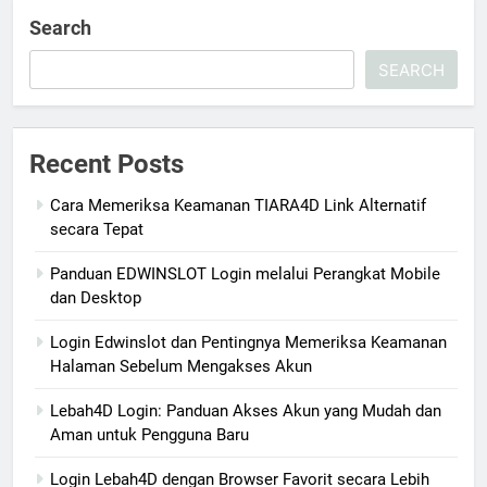
Search
SEARCH
Recent Posts
Cara Memeriksa Keamanan TIARA4D Link Alternatif
secara Tepat
Panduan EDWINSLOT Login melalui Perangkat Mobile
dan Desktop
Login Edwinslot dan Pentingnya Memeriksa Keamanan
Halaman Sebelum Mengakses Akun
Lebah4D Login: Panduan Akses Akun yang Mudah dan
Aman untuk Pengguna Baru
Login Lebah4D dengan Browser Favorit secara Lebih