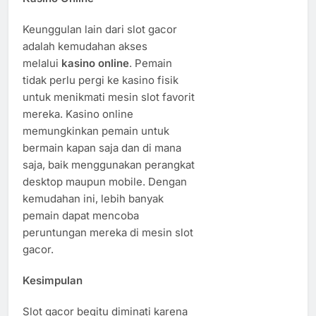
Keunggulan lain dari slot gacor
adalah kemudahan akses
melalui
kasino online
. Pemain
tidak perlu pergi ke kasino fisik
untuk menikmati mesin slot favorit
mereka. Kasino online
memungkinkan pemain untuk
bermain kapan saja dan di mana
saja, baik menggunakan perangkat
desktop maupun mobile. Dengan
kemudahan ini, lebih banyak
pemain dapat mencoba
peruntungan mereka di mesin slot
gacor.
Kesimpulan
Slot gacor begitu diminati karena