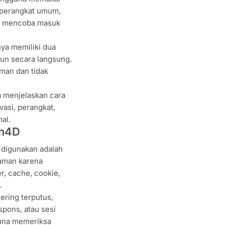
 perangkat umum,
au mencoba masuk
ya memiliki dua
un secara langsung.
man dan tidak
ya menjelaskan cara
asi, perangkat,
al.
ah4D
 digunakan adalah
 aman karena
r, cache, cookie,
.
sering terputus,
spons, atau sesi
guna memeriksa