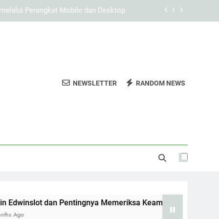
elalui Perangkat Mobile dan Desktop
nan Halaman Sebelum Mengakses Akun
 Mudah dan Aman untuk Pengguna Baru
TIARA4D Link Alternatif secara Tepat
NEWSLETTER
RANDOM NEWS
elalui Perangkat Mobile dan Desktop
nan Halaman Sebelum Mengakses Akun
A.
 Mudah dan Aman untuk Pengguna Baru
t dan Pentingnya Memeriksa Keamanan Halaman Sebelum Me