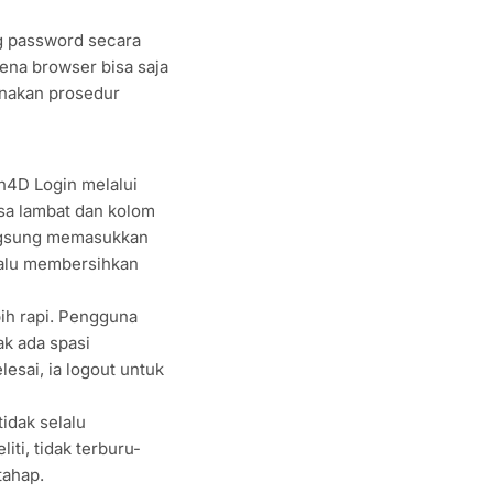
ng password secara
rena browser bisa saja
unakan prosedur
h4D Login melalui
asa lambat dan kolom
angsung memasukkan
 lalu membersihkan
bih rapi. Pengguna
ak ada spasi
lesai, ia logout untuk
idak selalu
ti, tidak terburu-
tahap.