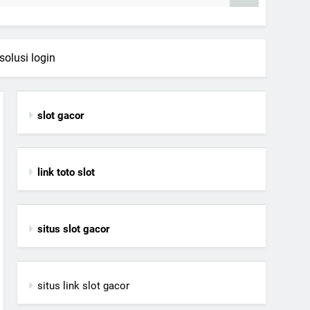
olusi login
slot gacor
link toto slot
situs slot gacor
situs link slot gacor