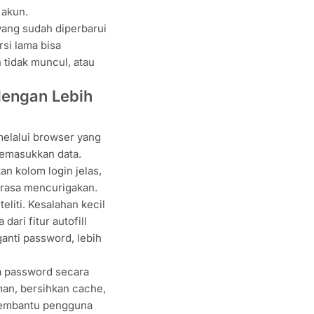
 akun.
yang sudah diperbarui
si lama bisa
 tidak muncul, atau
engan Lebih
elalui browser yang
memasukkan data.
an kolom login jelas,
terasa mencurigakan.
liti. Kesalahan kecil
dari fitur autofill
anti password, lebih
a password secara
aman, bersihkan cache,
 membantu pengguna