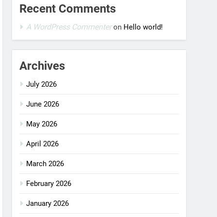
Recent Comments
A WordPress Commenter
on
Hello world!
Archives
July 2026
June 2026
May 2026
April 2026
March 2026
February 2026
January 2026