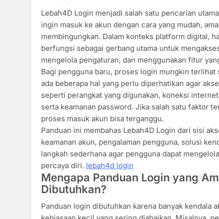
Lebah4D Login menjadi salah satu pencarian utam
ingin masuk ke akun dengan cara yang mudah, aman
membingungkan. Dalam konteks platform digital, h
berfungsi sebagai gerbang utama untuk mengakses 
mengelola pengaturan, dan menggunakan fitur yang
Bagi pengguna baru, proses login mungkin terliha
ada beberapa hal yang perlu diperhatikan agar akses
seperti perangkat yang digunakan, koneksi internet,
serta keamanan password. Jika salah satu faktor t
proses masuk akun bisa terganggu.
Panduan ini membahas Lebah4D Login dari sisi akse
keamanan akun, pengalaman pengguna, solusi kend
langkah sederhana agar pengguna dapat mengelola
percaya diri.
lebah4d login
Mengapa Panduan Login yang A
Dibutuhkan?
Panduan login dibutuhkan karena banyak kendala a
kebiasaan kecil yang sering diabaikan. Misalnya,