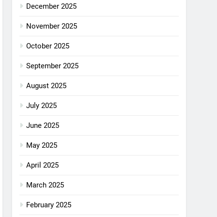
December 2025
November 2025
October 2025
September 2025
August 2025
July 2025
June 2025
May 2025
April 2025
March 2025
February 2025