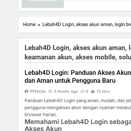
Home
Lebah4D Login, akses akun aman, login br
Lebah4D Login, akses akun aman, l
keamanan akun, akses mobile, solu
Lebah4D Login: Panduan Akses Aku
dan Aman untuk Pengguna Baru
99f462e
2 Months Ago
0
13 Mins
Panduan Lebah4D Login yang aman, mudah, dan je
pengguna mengakses akun dengan nyaman melalui
browser harian.
Memahami Lebah4D Login sebaga
Akses Akun