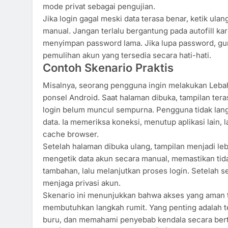
mode privat sebagai pengujian.
Jika login gagal meski data terasa benar, ketik ula
manual. Jangan terlalu bergantung pada autofill ka
menyimpan password lama. Jika lupa password, g
pemulihan akun yang tersedia secara hati-hati.
Contoh Skenario Praktis
Misalnya, seorang pengguna ingin melakukan Leba
ponsel Android. Saat halaman dibuka, tampilan ter
login belum muncul sempurna. Pengguna tidak l
data. Ia memeriksa koneksi, menutup aplikasi lain,
cache browser.
Setelah halaman dibuka ulang, tampilan menjadi le
mengetik data akun secara manual, memastikan tid
tambahan, lalu melanjutkan proses login. Setelah se
menjaga privasi akun.
Skenario ini menunjukkan bahwa akses yang aman t
membutuhkan langkah rumit. Yang penting adalah teli
buru, dan memahami penyebab kendala secara ber