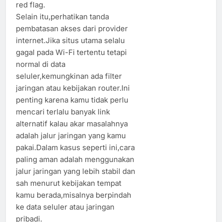
red flag.
Selain itu,perhatikan tanda
pembatasan akses dari provider
internet.Jika situs utama selalu
gagal pada Wi-Fi tertentu tetapi
normal di data
seluler,kemungkinan ada filter
jaringan atau kebijakan router.Ini
penting karena kamu tidak perlu
mencari terlalu banyak link
alternatif kalau akar masalahnya
adalah jalur jaringan yang kamu
pakai.Dalam kasus seperti ini,cara
paling aman adalah menggunakan
jalur jaringan yang lebih stabil dan
sah menurut kebijakan tempat
kamu berada,misalnya berpindah
ke data seluler atau jaringan
pribadi.