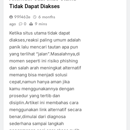
Tidak Dapat Diakses
99f462e
6 months
ago
0
9 mins
Ketika situs utama tidak dapat
diakses,reaksi paling umum adalah
panik lalu mencari tautan apa pun
yang terlihat “jalan”.Masalahnya,di
momen seperti ini risiko phishing
dan salah arah meningkat alternatif
memang bisa menjadi solusi
cepat,namun hanya aman jika
kamu menggunakannya dengan
prosedur yang tertib dan
disiplin.Artikel ini membahas cara
menggunakan link alternatif secara
benar,dimulai dari diagnosa
sederhana sampai langkah