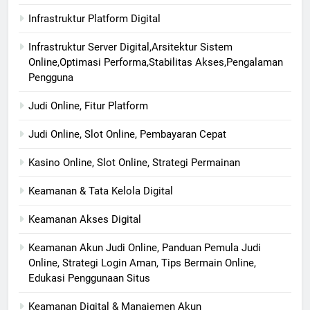
Infrastruktur Platform Digital
Infrastruktur Server Digital,Arsitektur Sistem
Online,Optimasi Performa,Stabilitas Akses,Pengalaman
Pengguna
Judi Online, Fitur Platform
Judi Online, Slot Online, Pembayaran Cepat
Kasino Online, Slot Online, Strategi Permainan
Keamanan & Tata Kelola Digital
Keamanan Akses Digital
Keamanan Akun Judi Online, Panduan Pemula Judi
Online, Strategi Login Aman, Tips Bermain Online,
Edukasi Penggunaan Situs
Keamanan Digital & Manajemen Akun