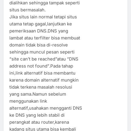
dialihkan sehingga tampak seperti
situs bermasalah.
Jika situs lain normal tetapi situs
utama tetap gagal,lanjutkan ke
pemeriksaan DNS.DNS yang
lambat atau terfilter bisa membuat
domain tidak bisa di-resolve
sehingga muncul pesan seperti
“site can’t be reached”atau “DNS
address not found”.Pada tahap
ini,link alternatif bisa membantu
karena domain alternatif mungkin
tidak terkena masalah resolusi
yang sama.Namun sebelum
menggunakan link
alternatif,usahakan mengganti DNS
ke DNS yang lebih stabil di
perangkat atau router,karena
kadang situs utama bisa kembali