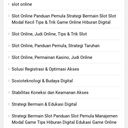
slot online
Slot Online Panduan Pemula Strategi Bermain Slot Slot
Modal Kecil Tips & Trik Game Online Hiburan Digital
Slot Online, Judi Online, Tips & Trik Slot
Slot Online, Panduan Pemula, Strategi Taruhan
Slot Online, Permainan Kasino, Judi Online
Solusi Registrasi & Optimasi Akses
Sosioteknologi & Budaya Digital
Stabilitas Koneksi dan Keamanan Akses
Strategi Bermain & Edukasi Digital
Strategi Bermain Slot Panduan Slot Pemula Manajemen
Modal Game Tips Hiburan Digital Edukasi Game Online