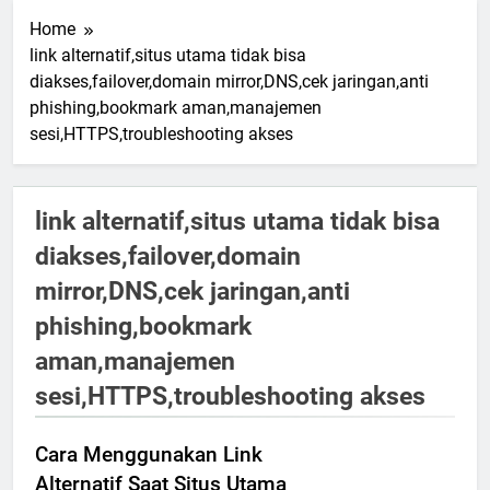
Home
link alternatif,situs utama tidak bisa
diakses,failover,domain mirror,DNS,cek jaringan,anti
phishing,bookmark aman,manajemen
sesi,HTTPS,troubleshooting akses
link alternatif,situs utama tidak bisa
diakses,failover,domain
mirror,DNS,cek jaringan,anti
phishing,bookmark
aman,manajemen
sesi,HTTPS,troubleshooting akses
Cara Menggunakan Link
Alternatif Saat Situs Utama