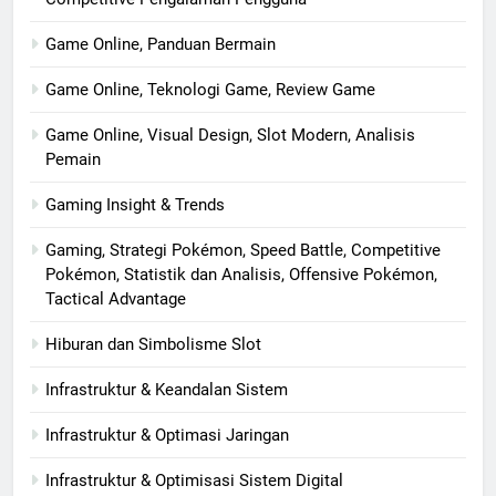
Game Online, Panduan Bermain
Game Online, Teknologi Game, Review Game
Game Online, Visual Design, Slot Modern, Analisis
Pemain
Gaming Insight & Trends
Gaming, Strategi Pokémon, Speed Battle, Competitive
Pokémon, Statistik dan Analisis, Offensive Pokémon,
Tactical Advantage
Hiburan dan Simbolisme Slot
Infrastruktur & Keandalan Sistem
Infrastruktur & Optimasi Jaringan
Infrastruktur & Optimisasi Sistem Digital