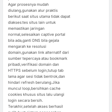
Agar prosesnya mudah
diulang,gunakan alur praktis
berikut saat situs utama tidak dapat
diakses:tes situs lain untuk
memastikan jaringan
normal,selesaikan captive portal
bila ada,ganti DNS bila gejala
mengarah ke resolusi
domain,gunakan link alternatif dari
sumber tepercaya atau bookmark
pribadi,verifikasi domain dan
HTTPS sebelum login,tutup tab
lama agar sesi tidak bentrok,dan
hindari refresh berulang.Jika
muncul loop,bersihkan cache
cookies khusus situs lalu ulangi
login secara bersih.
Terakhir,setelah akses berhasil