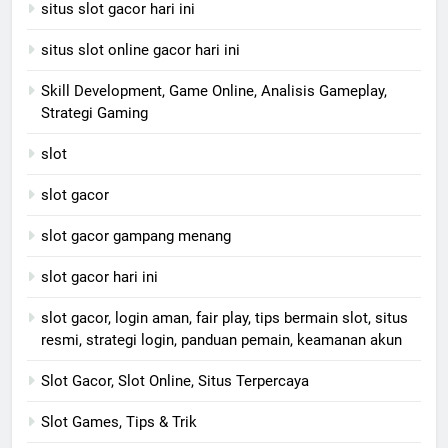
situs slot gacor hari ini
situs slot online gacor hari ini
Skill Development, Game Online, Analisis Gameplay,
Strategi Gaming
slot
slot gacor
slot gacor gampang menang
slot gacor hari ini
slot gacor, login aman, fair play, tips bermain slot, situs
resmi, strategi login, panduan pemain, keamanan akun
Slot Gacor, Slot Online, Situs Terpercaya
Slot Games, Tips & Trik