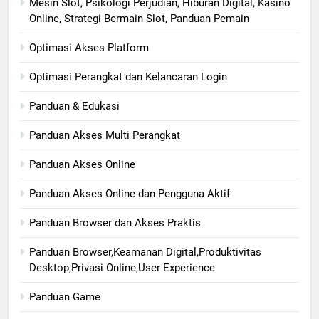
Mesin Slot, Psikologi Perjudian, Hiburan Digital, Kasino
Online, Strategi Bermain Slot, Panduan Pemain
Optimasi Akses Platform
Optimasi Perangkat dan Kelancaran Login
Panduan & Edukasi
Panduan Akses Multi Perangkat
Panduan Akses Online
Panduan Akses Online dan Pengguna Aktif
Panduan Browser dan Akses Praktis
Panduan Browser,Keamanan Digital,Produktivitas
Desktop,Privasi Online,User Experience
Panduan Game