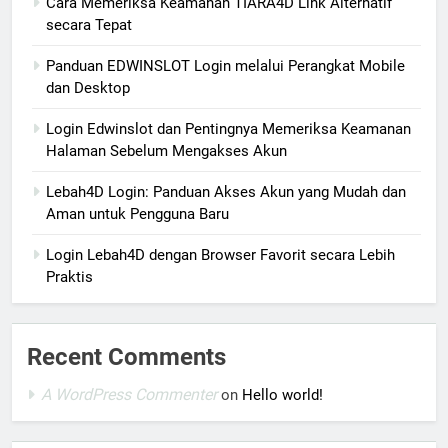
Cara Memeriksa Keamanan TIARA4D Link Alternatif
secara Tepat
Panduan EDWINSLOT Login melalui Perangkat Mobile
dan Desktop
Login Edwinslot dan Pentingnya Memeriksa Keamanan
Halaman Sebelum Mengakses Akun
Lebah4D Login: Panduan Akses Akun yang Mudah dan
Aman untuk Pengguna Baru
Login Lebah4D dengan Browser Favorit secara Lebih
Praktis
Recent Comments
A WordPress Commenter
on
Hello world!