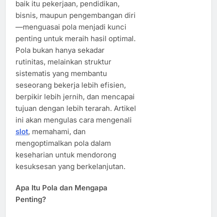
baik itu pekerjaan, pendidikan,
bisnis, maupun pengembangan diri
—menguasai pola menjadi kunci
penting untuk meraih hasil optimal.
Pola bukan hanya sekadar
rutinitas, melainkan struktur
sistematis yang membantu
seseorang bekerja lebih efisien,
berpikir lebih jernih, dan mencapai
tujuan dengan lebih terarah. Artikel
ini akan mengulas cara mengenali
slot
, memahami, dan
mengoptimalkan pola dalam
keseharian untuk mendorong
kesuksesan yang berkelanjutan.
Apa Itu Pola dan Mengapa
Penting?