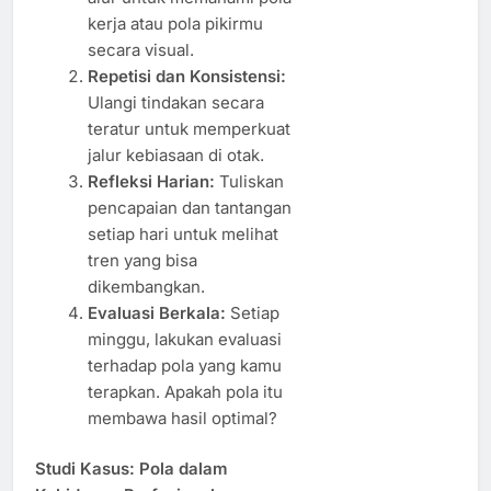
kerja atau pola pikirmu
secara visual.
Repetisi dan Konsistensi:
Ulangi tindakan secara
teratur untuk memperkuat
jalur kebiasaan di otak.
Refleksi Harian:
Tuliskan
pencapaian dan tantangan
setiap hari untuk melihat
tren yang bisa
dikembangkan.
Evaluasi Berkala:
Setiap
minggu, lakukan evaluasi
terhadap pola yang kamu
terapkan. Apakah pola itu
membawa hasil optimal?
Studi Kasus: Pola dalam