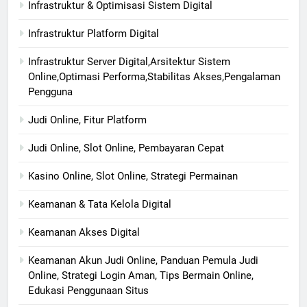
Infrastruktur & Optimisasi Sistem Digital
Infrastruktur Platform Digital
Infrastruktur Server Digital,Arsitektur Sistem
Online,Optimasi Performa,Stabilitas Akses,Pengalaman
Pengguna
Judi Online, Fitur Platform
Judi Online, Slot Online, Pembayaran Cepat
Kasino Online, Slot Online, Strategi Permainan
Keamanan & Tata Kelola Digital
Keamanan Akses Digital
Keamanan Akun Judi Online, Panduan Pemula Judi
Online, Strategi Login Aman, Tips Bermain Online,
Edukasi Penggunaan Situs