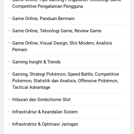
Competitive Pengalaman Pengguna
Game Online, Panduan Bermain
Game Online, Teknologi Game, Review Game
Game Online, Visual Design, Slot Modern, Analisis
Pemain
Gaming Insight & Trends
Gaming, Strategi Pokémon, Speed Battle, Competitive
Pokémon, Statistik dan Analisis, Offensive Pokémon,
Tactical Advantage
Hiburan dan Simbolisme Slot
Infrastruktur & Keandalan Sistem
Infrastruktur & Optimasi Jaringan