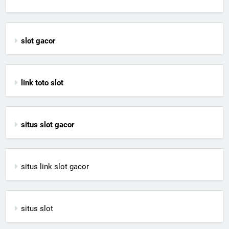
slot gacor
link toto slot
situs slot gacor
situs link slot gacor
situs slot