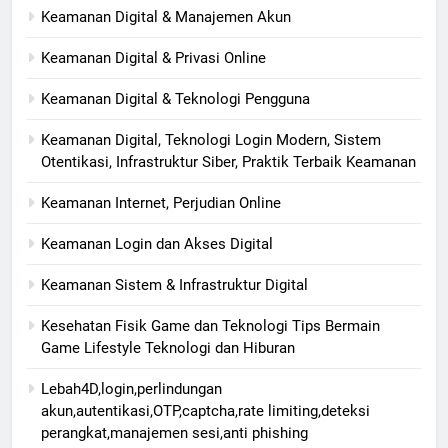
Keamanan Digital & Manajemen Akun
Keamanan Digital & Privasi Online
Keamanan Digital & Teknologi Pengguna
Keamanan Digital, Teknologi Login Modern, Sistem
Otentikasi, Infrastruktur Siber, Praktik Terbaik Keamanan
Keamanan Internet, Perjudian Online
Keamanan Login dan Akses Digital
Keamanan Sistem & Infrastruktur Digital
Kesehatan Fisik Game dan Teknologi Tips Bermain
Game Lifestyle Teknologi dan Hiburan
Lebah4D,login,perlindungan
akun,autentikasi,OTP,captcha,rate limiting,deteksi
perangkat,manajemen sesi,anti phishing