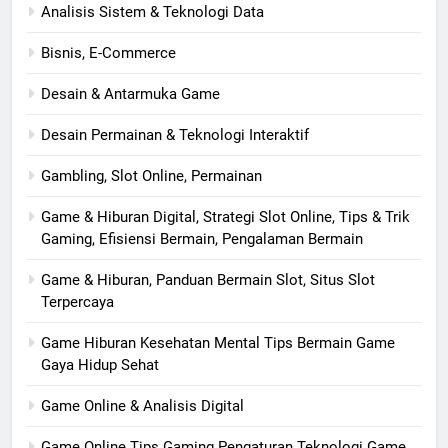
Analisis Sistem & Teknologi Data
Bisnis, E-Commerce
Desain & Antarmuka Game
Desain Permainan & Teknologi Interaktif
Gambling, Slot Online, Permainan
Game & Hiburan Digital, Strategi Slot Online, Tips & Trik
Gaming, Efisiensi Bermain, Pengalaman Bermain
Game & Hiburan, Panduan Bermain Slot, Situs Slot
Terpercaya
Game Hiburan Kesehatan Mental Tips Bermain Game
Gaya Hidup Sehat
Game Online & Analisis Digital
Game Online Tips Gaming Pengaturan Teknologi Game