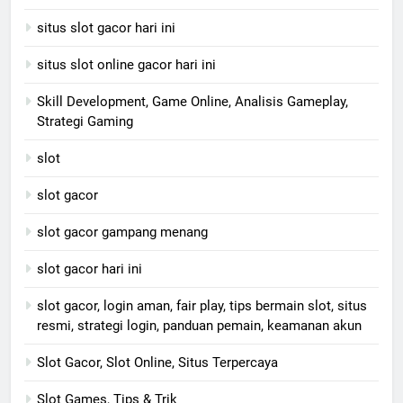
situs slot gacor hari ini
situs slot online gacor hari ini
Skill Development, Game Online, Analisis Gameplay,
Strategi Gaming
slot
slot gacor
slot gacor gampang menang
slot gacor hari ini
slot gacor, login aman, fair play, tips bermain slot, situs
resmi, strategi login, panduan pemain, keamanan akun
Slot Gacor, Slot Online, Situs Terpercaya
Slot Games, Tips & Trik