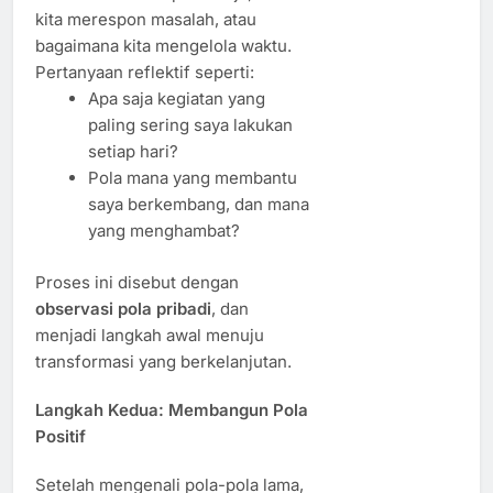
kita merespon masalah, atau
bagaimana kita mengelola waktu.
Pertanyaan reflektif seperti:
Apa saja kegiatan yang
paling sering saya lakukan
setiap hari?
Pola mana yang membantu
saya berkembang, dan mana
yang menghambat?
Proses ini disebut dengan
observasi pola pribadi
, dan
menjadi langkah awal menuju
transformasi yang berkelanjutan.
Langkah Kedua: Membangun Pola
Positif
Setelah mengenali pola-pola lama,