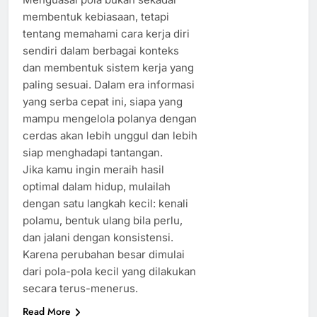
membentuk kebiasaan, tetapi
tentang memahami cara kerja diri
sendiri dalam berbagai konteks
dan membentuk sistem kerja yang
paling sesuai. Dalam era informasi
yang serba cepat ini, siapa yang
mampu mengelola polanya dengan
cerdas akan lebih unggul dan lebih
siap menghadapi tantangan.
Jika kamu ingin meraih hasil
optimal dalam hidup, mulailah
dengan satu langkah kecil: kenali
polamu, bentuk ulang bila perlu,
dan jalani dengan konsistensi.
Karena perubahan besar dimulai
dari pola-pola kecil yang dilakukan
secara terus-menerus.
Read More