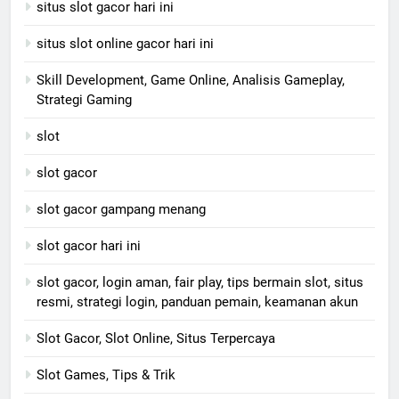
situs slot gacor hari ini
situs slot online gacor hari ini
Skill Development, Game Online, Analisis Gameplay,
Strategi Gaming
slot
slot gacor
slot gacor gampang menang
slot gacor hari ini
slot gacor, login aman, fair play, tips bermain slot, situs
resmi, strategi login, panduan pemain, keamanan akun
Slot Gacor, Slot Online, Situs Terpercaya
Slot Games, Tips & Trik