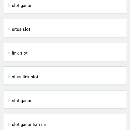
slot gacor
situs slot
link slot
situs link slot
slot gacor
slot gacor hari ini