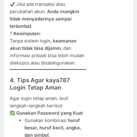
Jika ada transaksi atau
perubahan akun,
Anda mungkin
tidak menyadarinya sampai
terlambat
.
?
Kesimpulan:
Tanpa sistem login,
keamanan
akun tidak bisa dijamin
, dan
informasi pribadi bisa lebih mudah
diekspos atau disalahgunakan.
4. Tips Agar kaya787
Login Tetap Aman
Agar login tetap aman, ikuti
langkah-langkah berikut:
Gunakan Password yang Kuat
Gunakan kombinasi
huruf
besar, huruf kecil, angka,
dan simbol
.