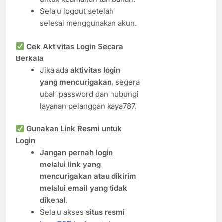
Selalu logout setelah
selesai menggunakan akun.
Cek Aktivitas Login Secara
Berkala
Jika ada
aktivitas login
yang mencurigakan
, segera
ubah password dan hubungi
layanan pelanggan kaya787.
Gunakan Link Resmi untuk
Login
Jangan pernah login
melalui link yang
mencurigakan atau dikirim
melalui email yang tidak
dikenal
.
Selalu akses
situs resmi