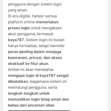
pengguna dengan sistem login
yang aman.
Di era digital, hampir semua
platform online
memerlukan
proses login
untuk mengakses
akun pengguna, termasuk
kaya787
. Sistem login ini bukan
hanya formalitas, tetapi memiliki
peran penting dalam menjaga
keamanan, privasi, dan akses
eksklusif ke fitur akun
.
Artikel ini akan membahas
mengapa login di kaya787 sangat
dibutuhkan
, bagaimana sistem ini
melindungi pengguna, serta
langkah-langkah untuk
memastikan login tetap aman dan
bebas dari ancaman siber
.