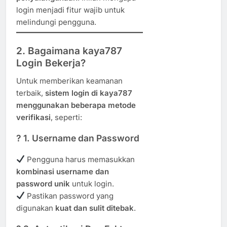
login menjadi fitur wajib untuk
melindungi pengguna.
2. Bagaimana kaya787
Login Bekerja?
Untuk memberikan keamanan
terbaik,
sistem login di kaya787
menggunakan beberapa metode
verifikasi
, seperti:
? 1. Username dan Password
Pengguna harus memasukkan
kombinasi username dan
password unik
untuk login.
Pastikan password yang
digunakan
kuat dan sulit ditebak
.