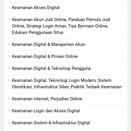
Keamanan Akses Digital
Keamanan Akun Judi Online, Panduan Pemula Judi
Online, Strategi Login Aman, Tips Bermain Online,
Edukasi Penggunaan Situs
Keamanan Digital & Manajemen Akun
Keamanan Digital & Privasi Online
Keamanan Digital & Teknologi Pengguna
Keamanan Digital, Teknologi Login Modern, Sistem
Otentikasi, Infrastruktur Siber, Praktik Terbaik Keamanan
Keamanan Internet, Perjudian Online
Keamanan Login dan Akses Digital
Keamanan Sistem & Infrastruktur Digital