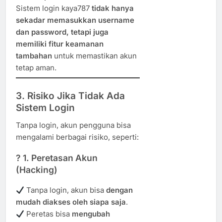
Sistem login kaya787
tidak hanya
sekadar memasukkan username
dan password, tetapi juga
memiliki fitur keamanan
tambahan
untuk memastikan akun
tetap aman.
3. Risiko Jika Tidak Ada
Sistem Login
Tanpa login, akun pengguna bisa
mengalami berbagai risiko, seperti:
? 1. Peretasan Akun
(Hacking)
Tanpa login, akun bisa
dengan
mudah diakses oleh siapa saja
.
Peretas bisa
mengubah