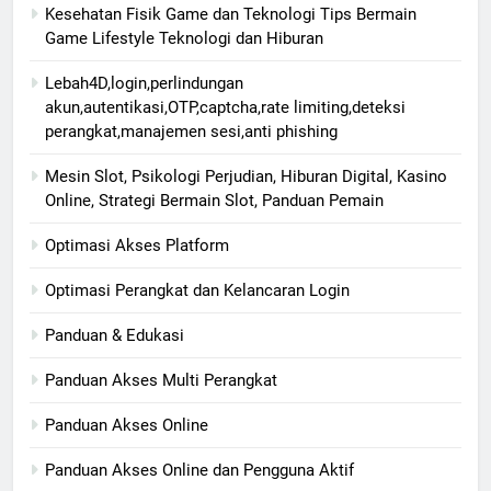
Kesehatan Fisik Game dan Teknologi Tips Bermain
Game Lifestyle Teknologi dan Hiburan
Lebah4D,login,perlindungan
akun,autentikasi,OTP,captcha,rate limiting,deteksi
perangkat,manajemen sesi,anti phishing
Mesin Slot, Psikologi Perjudian, Hiburan Digital, Kasino
Online, Strategi Bermain Slot, Panduan Pemain
Optimasi Akses Platform
Optimasi Perangkat dan Kelancaran Login
Panduan & Edukasi
Panduan Akses Multi Perangkat
Panduan Akses Online
Panduan Akses Online dan Pengguna Aktif