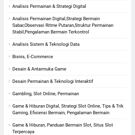
Analisis Permainan & Strategi Digital
Analisis Permainan Digital,Strategi Bermain
Sabar,Observasi Ritme Putaran,Struktur Permainan
Stabil,Pengalaman Bermain Terkontrol
Analisis Sistem & Teknologi Data
Bisnis, E-Commerce
Desain & Antarmuka Game
Desain Permainan & Teknologi Interaktif
Gambling, Slot Online, Permainan
Game & Hiburan Digital, Strategi Slot Online, Tips & Trik
Gaming, Efisiensi Bermain, Pengalaman Bermain
Game & Hiburan, Panduan Bermain Slot, Situs Slot
Terpercaya