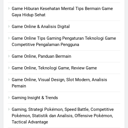
Game Hiburan Kesehatan Mental Tips Bermain Game
Gaya Hidup Sehat
Game Online & Analisis Digital
Game Online Tips Gaming Pengaturan Teknologi Game
Competitive Pengalaman Pengguna
Game Online, Panduan Bermain
Game Online, Teknologi Game, Review Game
Game Online, Visual Design, Slot Modern, Analisis
Pemain
Gaming Insight & Trends
Gaming, Strategi Pokémon, Speed Battle, Competitive
Pokémon, Statistik dan Analisis, Offensive Pokémon,
Tactical Advantage