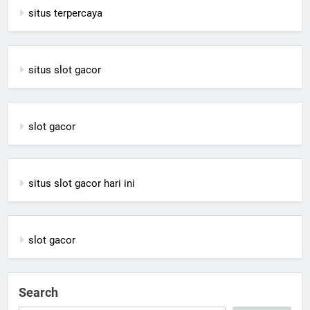
situs terpercaya
situs slot gacor
slot gacor
situs slot gacor hari ini
slot gacor
Search