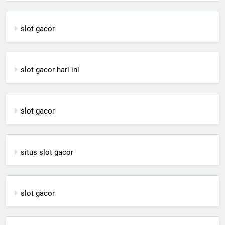
slot gacor
slot gacor hari ini
slot gacor
situs slot gacor
slot gacor