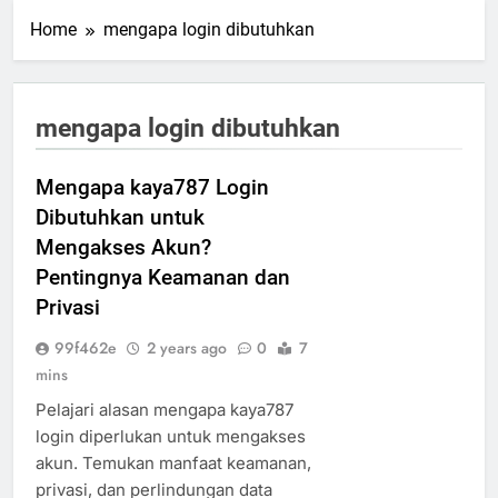
Home
mengapa login dibutuhkan
mengapa login dibutuhkan
Mengapa kaya787 Login
Dibutuhkan untuk
Mengakses Akun?
Pentingnya Keamanan dan
Privasi
99f462e
2 years ago
0
7
mins
Pelajari alasan mengapa kaya787
login diperlukan untuk mengakses
akun. Temukan manfaat keamanan,
privasi, dan perlindungan data