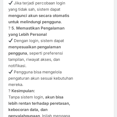
Jika terjadi percobaan login
yang tidak sah, sistem dapat
mengunci akun secara otomatis
untuk melindungi pengguna
.
?
5. Memastikan Pengalaman
yang Lebih Personal
Dengan login, sistem dapat
menyesuaikan pengalaman
pengguna
, seperti preferensi
tampilan, riwayat akses, dan
notifikasi.
Pengguna bisa mengelola
pengaturan akun sesuai kebutuhan
mereka.
?
Kesimpulan:
Tanpa sistem login,
akun bisa
lebih rentan terhadap peretasan,
kebocoran data, dan
penyalahgunaan
. Inilah mengapa