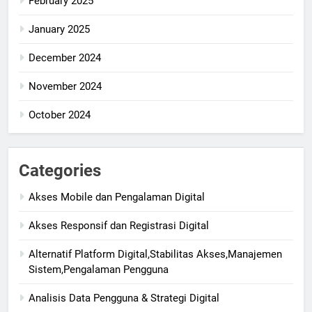
February 2025
January 2025
December 2024
November 2024
October 2024
Categories
Akses Mobile dan Pengalaman Digital
Akses Responsif dan Registrasi Digital
Alternatif Platform Digital,Stabilitas Akses,Manajemen
Sistem,Pengalaman Pengguna
Analisis Data Pengguna & Strategi Digital