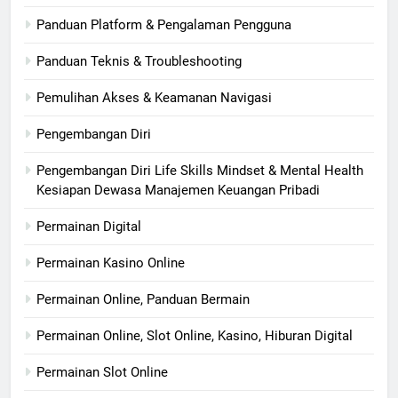
Panduan Platform & Pengalaman Pengguna
Panduan Teknis & Troubleshooting
Pemulihan Akses & Keamanan Navigasi
Pengembangan Diri
Pengembangan Diri Life Skills Mindset & Mental Health
Kesiapan Dewasa Manajemen Keuangan Pribadi
Permainan Digital
Permainan Kasino Online
Permainan Online, Panduan Bermain
Permainan Online, Slot Online, Kasino, Hiburan Digital
Permainan Slot Online