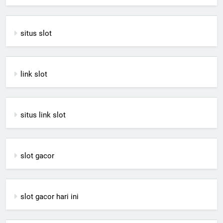
situs slot
link slot
situs link slot
slot gacor
slot gacor hari ini