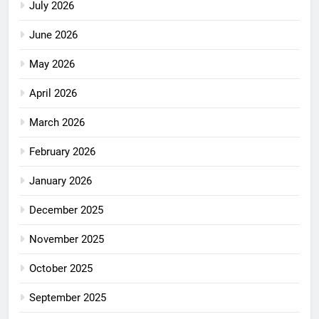
July 2026
June 2026
May 2026
April 2026
March 2026
February 2026
January 2026
December 2025
November 2025
October 2025
September 2025