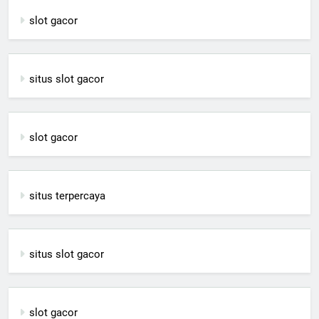
slot gacor
situs slot gacor
slot gacor
situs terpercaya
situs slot gacor
slot gacor