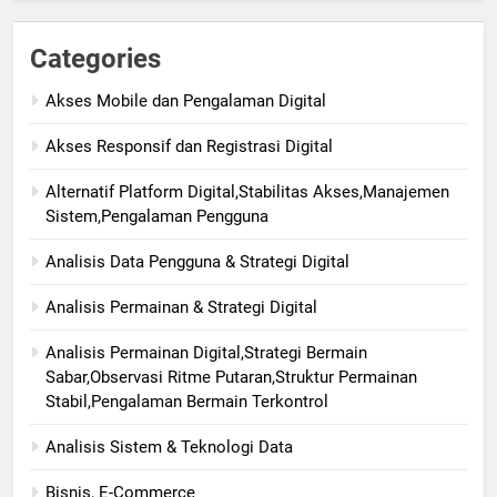
Categories
Akses Mobile dan Pengalaman Digital
Akses Responsif dan Registrasi Digital
Alternatif Platform Digital,Stabilitas Akses,Manajemen
Sistem,Pengalaman Pengguna
Analisis Data Pengguna & Strategi Digital
Analisis Permainan & Strategi Digital
Analisis Permainan Digital,Strategi Bermain
Sabar,Observasi Ritme Putaran,Struktur Permainan
Stabil,Pengalaman Bermain Terkontrol
Analisis Sistem & Teknologi Data
Bisnis, E-Commerce