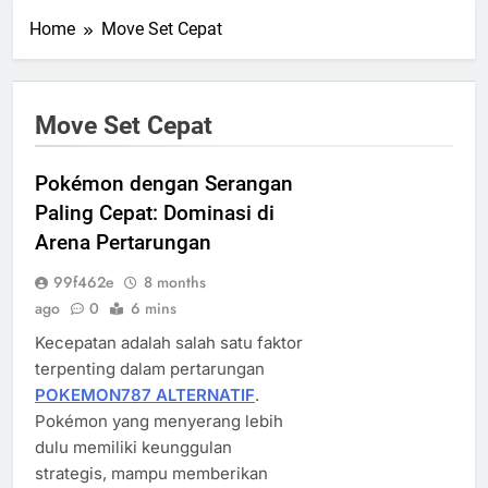
Home
Move Set Cepat
Move Set Cepat
Pokémon dengan Serangan
Paling Cepat: Dominasi di
Arena Pertarungan
99f462e
8 months
ago
0
6 mins
Kecepatan adalah salah satu faktor
terpenting dalam pertarungan
POKEMON787 ALTERNATIF
.
Pokémon yang menyerang lebih
dulu memiliki keunggulan
strategis, mampu memberikan