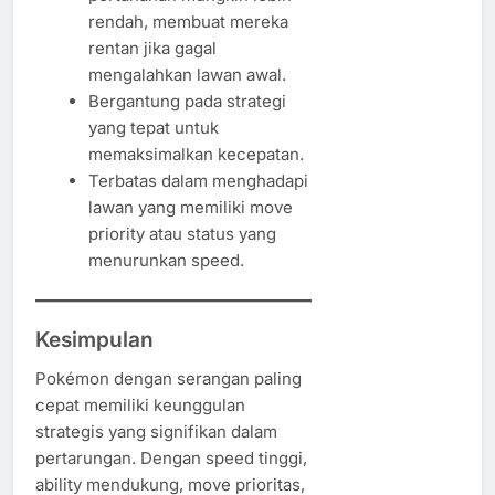
rendah, membuat mereka
rentan jika gagal
mengalahkan lawan awal.
Bergantung pada strategi
yang tepat untuk
memaksimalkan kecepatan.
Terbatas dalam menghadapi
lawan yang memiliki move
priority atau status yang
menurunkan speed.
Kesimpulan
Pokémon dengan serangan paling
cepat memiliki keunggulan
strategis yang signifikan dalam
pertarungan. Dengan speed tinggi,
ability mendukung, move prioritas,