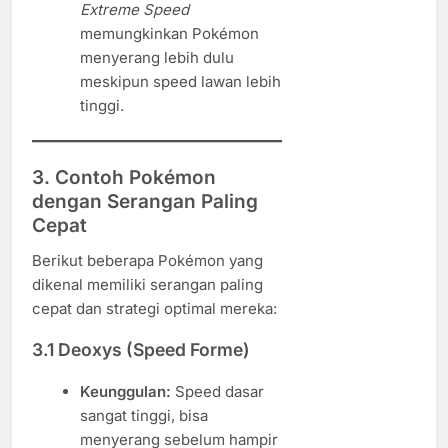
Extreme Speed
memungkinkan Pokémon
menyerang lebih dulu
meskipun speed lawan lebih
tinggi.
3. Contoh Pokémon
dengan Serangan Paling
Cepat
Berikut beberapa Pokémon yang
dikenal memiliki serangan paling
cepat dan strategi optimal mereka:
3.1 Deoxys (Speed Forme)
Keunggulan:
Speed dasar
sangat tinggi, bisa
menyerang sebelum hampir