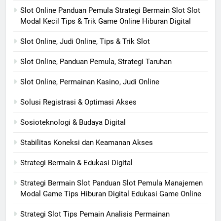
Slot Online Panduan Pemula Strategi Bermain Slot Slot
Modal Kecil Tips & Trik Game Online Hiburan Digital
Slot Online, Judi Online, Tips & Trik Slot
Slot Online, Panduan Pemula, Strategi Taruhan
Slot Online, Permainan Kasino, Judi Online
Solusi Registrasi & Optimasi Akses
Sosioteknologi & Budaya Digital
Stabilitas Koneksi dan Keamanan Akses
Strategi Bermain & Edukasi Digital
Strategi Bermain Slot Panduan Slot Pemula Manajemen
Modal Game Tips Hiburan Digital Edukasi Game Online
Strategi Slot Tips Pemain Analisis Permainan