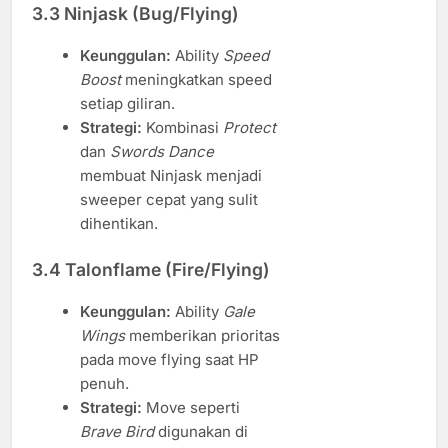
3.3 Ninjask (Bug/Flying)
Keunggulan:
Ability
Speed
Boost
meningkatkan speed
setiap giliran.
Strategi:
Kombinasi
Protect
dan
Swords Dance
membuat Ninjask menjadi
sweeper cepat yang sulit
dihentikan.
3.4 Talonflame (Fire/Flying)
Keunggulan:
Ability
Gale
Wings
memberikan prioritas
pada move flying saat HP
penuh.
Strategi:
Move seperti
Brave Bird
digunakan di