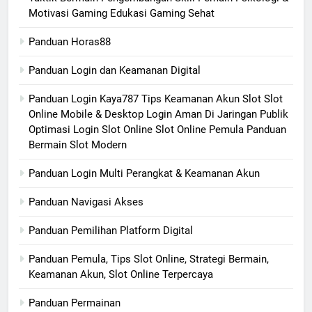
Motivasi Gaming Edukasi Gaming Sehat
Panduan Horas88
Panduan Login dan Keamanan Digital
Panduan Login Kaya787 Tips Keamanan Akun Slot Slot
Online Mobile & Desktop Login Aman Di Jaringan Publik
Optimasi Login Slot Online Slot Online Pemula Panduan
Bermain Slot Modern
Panduan Login Multi Perangkat & Keamanan Akun
Panduan Navigasi Akses
Panduan Pemilihan Platform Digital
Panduan Pemula, Tips Slot Online, Strategi Bermain,
Keamanan Akun, Slot Online Terpercaya
Panduan Permainan