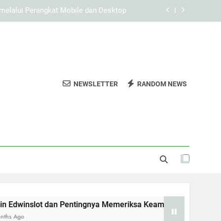
elalui Perangkat Mobile dan Desktop
nan Halaman Sebelum Mengakses Akun
 Mudah dan Aman untuk Pengguna Baru
TIARA4D Link Alternatif secara Tepat
NEWSLETTER
RANDOM NEWS
elalui Perangkat Mobile dan Desktop
nan Halaman Sebelum Mengakses Akun
A.
 Mudah dan Aman untuk Pengguna Baru
t dan Pentingnya Memeriksa Keamanan Halaman Sebelum Me