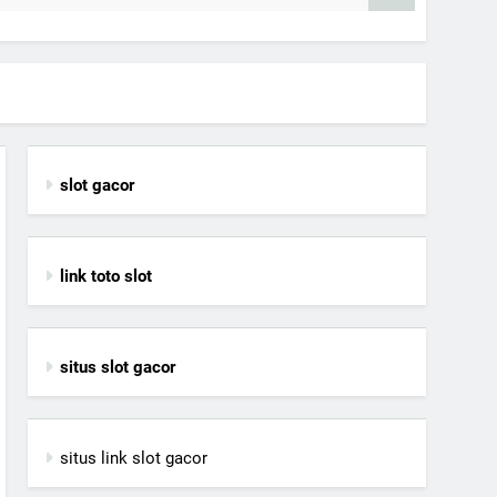
slot gacor
link toto slot
situs slot gacor
situs link slot gacor