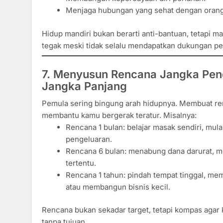
Menjaga hubungan yang sehat dengan orang 
Hidup mandiri bukan berarti anti-bantuan, tetapi m
tegak meski tidak selalu mendapatkan dukungan p
7. Menyusun Rencana Jangka Pen
Jangka Panjang
Pemula sering bingung arah hidupnya. Membuat r
membantu kamu bergerak teratur. Misalnya:
Rencana 1 bulan: belajar masak sendiri, mul
pengeluaran.
Rencana 6 bulan: menabung dana darurat, me
tertentu.
Rencana 1 tahun: pindah tempat tinggal, mem
atau membangun bisnis kecil.
Rencana bukan sekadar target, tetapi kompas agar 
tanpa tujuan.