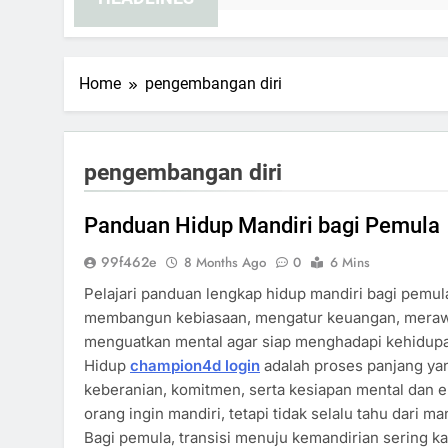
Home
pengembangan diri
pengembangan diri
Panduan Hidup Mandiri bagi Pemula
99f462e
8 Months Ago
0
6 Mins
Pelajari panduan lengkap hidup mandiri bagi pemul
membangun kebiasaan, mengatur keuangan, merawat
menguatkan mental agar siap menghadapi kehidupa
Hidup
champion4d login
adalah proses panjang y
keberanian, komitmen, serta kesiapan mental dan 
orang ingin mandiri, tetapi tidak selalu tahu dari m
Bagi pemula, transisi menuju kemandirian sering kal