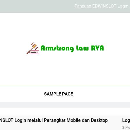
Panduan EDWINSLOT Login m
Login Edwinslot dan Pentingnya Memeriksa Keama
Lebah4D Login: Panduan Akses Akun yang
Cara Memeriksa Keamanan 
Panduan EDWINSLOT Login m
Login Edwinslot dan Pentingnya Memeriksa Keama
strong Law RVA
Layanan Konsultasi Hukum Profesional Dari Armstrong Law RV
Lebah4D Login: Panduan Akses Akun yang
SAMPLE PAGE
elalui Perangkat Mobile dan Desktop
Login Edwinslo
2 Months Ago