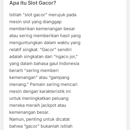
Apa Itu Slot Gacor?
Istilah “slot gacor” merujuk pada
mesin slot yang dianggap
memberikan kemenangan besar
atau sering memberikan hasil yang
menguntungkan dalam waktu yang
relatif singkat. “Gacor” sendiri
adalah singkatan dari “ngaco jor,”
yang dalam bahasa gaul Indonesia
berarti “sering memberi
kemenangan” atau “gampang
menang.” Pemain sering mencari
mesin dengan karakteristik ini
untuk meningkatkan peluang
mereka meraih jackpot atau
kemenangan besar.
Namun, penting untuk dicatat
bahwa “gacor” bukanlah istilah