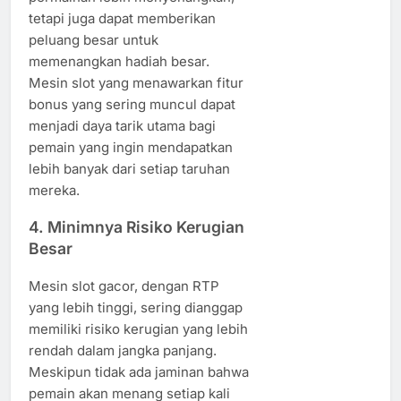
tetapi juga dapat memberikan
peluang besar untuk
memenangkan hadiah besar.
Mesin slot yang menawarkan fitur
bonus yang sering muncul dapat
menjadi daya tarik utama bagi
pemain yang ingin mendapatkan
lebih banyak dari setiap taruhan
mereka.
4.
Minimnya Risiko Kerugian
Besar
Mesin slot gacor, dengan RTP
yang lebih tinggi, sering dianggap
memiliki risiko kerugian yang lebih
rendah dalam jangka panjang.
Meskipun tidak ada jaminan bahwa
pemain akan menang setiap kali