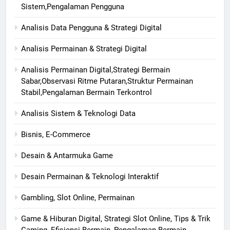
Sistem,Pengalaman Pengguna
Analisis Data Pengguna & Strategi Digital
Analisis Permainan & Strategi Digital
Analisis Permainan Digital,Strategi Bermain
Sabar,Observasi Ritme Putaran,Struktur Permainan
Stabil,Pengalaman Bermain Terkontrol
Analisis Sistem & Teknologi Data
Bisnis, E-Commerce
Desain & Antarmuka Game
Desain Permainan & Teknologi Interaktif
Gambling, Slot Online, Permainan
Game & Hiburan Digital, Strategi Slot Online, Tips & Trik
Gaming, Efisiensi Bermain, Pengalaman Bermain