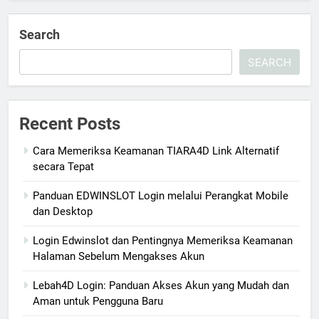
Search
SEARCH
Recent Posts
Cara Memeriksa Keamanan TIARA4D Link Alternatif
secara Tepat
Panduan EDWINSLOT Login melalui Perangkat Mobile
dan Desktop
Login Edwinslot dan Pentingnya Memeriksa Keamanan
Halaman Sebelum Mengakses Akun
Lebah4D Login: Panduan Akses Akun yang Mudah dan
Aman untuk Pengguna Baru