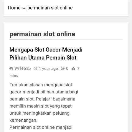
Home
permainan slot online
permainan slot online
Mengapa Slot Gacor Menjadi
Pilihan Utama Pemain Slot
99f462e
1 year ago
0
7
mins
Temukan alasan mengapa slot
gacor menjadi pilihan utama bagi
pemain slot. Pelajari bagaimana
memilih mesin slot yang tepat
untuk meningkatkan peluang
kemenangan.
Permainan slot online menjadi