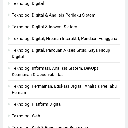
Teknologi Digital
Teknologi Digital & Analisis Perilaku Sistem
Teknologi Digital & Inovasi Sistem
Teknologi Digital, Hiburan Interaktif, Panduan Pengguna
Teknologi Digital, Panduan Akses Situs, Gaya Hidup
Digital
Teknologi Informasi, Analisis Sistem, DevOps,
Keamanan & Observabilitas
Teknologi Permainan, Edukasi Digital, Analisis Perilaku
Pemain
Teknologi Platform Digital
Teknologi Web
Teknologi Web & Pengalaman Pengguna