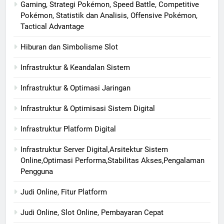
Gaming, Strategi Pokémon, Speed Battle, Competitive
Pokémon, Statistik dan Analisis, Offensive Pokémon,
Tactical Advantage
Hiburan dan Simbolisme Slot
Infrastruktur & Keandalan Sistem
Infrastruktur & Optimasi Jaringan
Infrastruktur & Optimisasi Sistem Digital
Infrastruktur Platform Digital
Infrastruktur Server Digital,Arsitektur Sistem
Online,Optimasi Performa,Stabilitas Akses,Pengalaman
Pengguna
Judi Online, Fitur Platform
Judi Online, Slot Online, Pembayaran Cepat