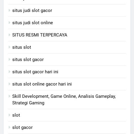
situs judi slot gacor
situs judi slot online
SITUS RESMI TERPERCAYA
situs slot
situs slot gacor
situs slot gacor hari ini
situs slot online gacor hari ini
Skill Development, Game Online, Analisis Gameplay,
Strategi Gaming
slot
slot gacor