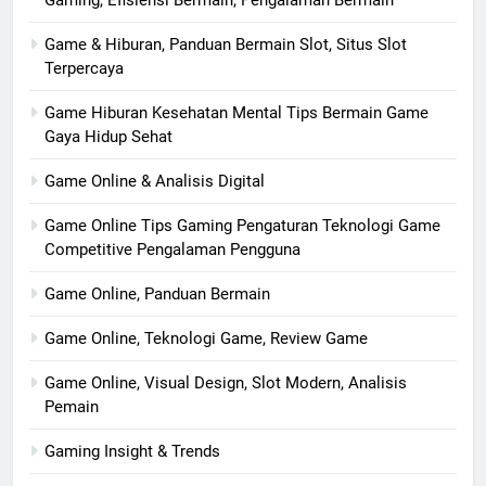
Game & Hiburan, Panduan Bermain Slot, Situs Slot
Terpercaya
Game Hiburan Kesehatan Mental Tips Bermain Game
Gaya Hidup Sehat
Game Online & Analisis Digital
Game Online Tips Gaming Pengaturan Teknologi Game
Competitive Pengalaman Pengguna
Game Online, Panduan Bermain
Game Online, Teknologi Game, Review Game
Game Online, Visual Design, Slot Modern, Analisis
Pemain
Gaming Insight & Trends