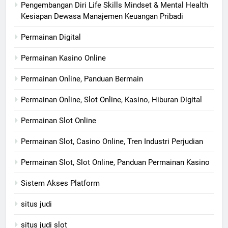
Pengembangan Diri Life Skills Mindset & Mental Health
Kesiapan Dewasa Manajemen Keuangan Pribadi
Permainan Digital
Permainan Kasino Online
Permainan Online, Panduan Bermain
Permainan Online, Slot Online, Kasino, Hiburan Digital
Permainan Slot Online
Permainan Slot, Casino Online, Tren Industri Perjudian
Permainan Slot, Slot Online, Panduan Permainan Kasino
Sistem Akses Platform
situs judi
situs judi slot