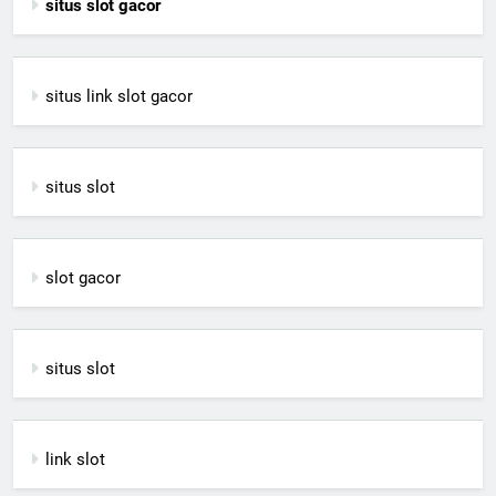
situs slot gacor
situs link slot gacor
situs slot
slot gacor
situs slot
link slot