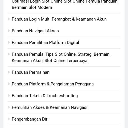
Optimasi Login Slot Online Slot Online Pemula Panduan
Bermain Slot Modern
Panduan Login Multi Perangkat & Keamanan Akun
Panduan Navigasi Akses
Panduan Pemilihan Platform Digital
Panduan Pemula, Tips Slot Online, Strategi Bermain,
Keamanan Akun, Slot Online Terpercaya
Panduan Permainan
Panduan Platform & Pengalaman Pengguna
Panduan Teknis & Troubleshooting
Pemulihan Akses & Keamanan Navigasi
Pengembangan Diri