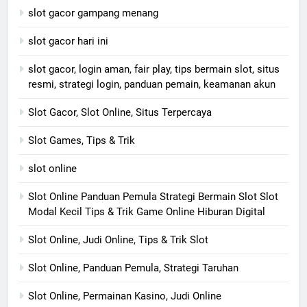
slot gacor gampang menang
slot gacor hari ini
slot gacor, login aman, fair play, tips bermain slot, situs
resmi, strategi login, panduan pemain, keamanan akun
Slot Gacor, Slot Online, Situs Terpercaya
Slot Games, Tips & Trik
slot online
Slot Online Panduan Pemula Strategi Bermain Slot Slot
Modal Kecil Tips & Trik Game Online Hiburan Digital
Slot Online, Judi Online, Tips & Trik Slot
Slot Online, Panduan Pemula, Strategi Taruhan
Slot Online, Permainan Kasino, Judi Online