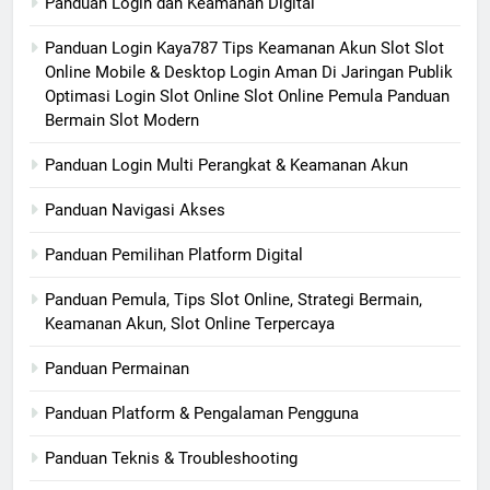
Panduan Login dan Keamanan Digital
Panduan Login Kaya787 Tips Keamanan Akun Slot Slot
Online Mobile & Desktop Login Aman Di Jaringan Publik
Optimasi Login Slot Online Slot Online Pemula Panduan
Bermain Slot Modern
Panduan Login Multi Perangkat & Keamanan Akun
Panduan Navigasi Akses
Panduan Pemilihan Platform Digital
Panduan Pemula, Tips Slot Online, Strategi Bermain,
Keamanan Akun, Slot Online Terpercaya
Panduan Permainan
Panduan Platform & Pengalaman Pengguna
Panduan Teknis & Troubleshooting