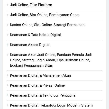
Judi Online, Fitur Platform
Judi Online, Slot Online, Pembayaran Cepat
Kasino Online, Slot Online, Strategi Permainan
Keamanan & Tata Kelola Digital
Keamanan Akses Digital
Keamanan Akun Judi Online, Panduan Pemula Judi
Online, Strategi Login Aman, Tips Bermain Online,
Edukasi Penggunaan Situs
Keamanan Digital & Manajemen Akun
Keamanan Digital & Privasi Online
Keamanan Digital & Teknologi Pengguna
Keamanan Digital, Teknologi Login Modern, Sistem