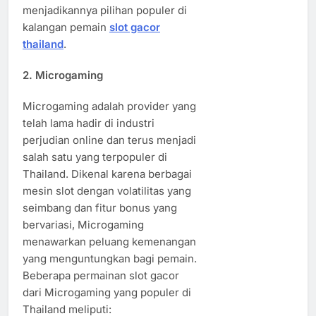
menjadikannya pilihan populer di
kalangan pemain
slot gacor
thailand
.
2.
Microgaming
Microgaming adalah provider yang
telah lama hadir di industri
perjudian online dan terus menjadi
salah satu yang terpopuler di
Thailand. Dikenal karena berbagai
mesin slot dengan volatilitas yang
seimbang dan fitur bonus yang
bervariasi, Microgaming
menawarkan peluang kemenangan
yang menguntungkan bagi pemain.
Beberapa permainan slot gacor
dari Microgaming yang populer di
Thailand meliputi: