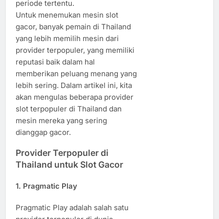
periode tertentu.
Untuk menemukan mesin slot
gacor, banyak pemain di Thailand
yang lebih memilih mesin dari
provider terpopuler, yang memiliki
reputasi baik dalam hal
memberikan peluang menang yang
lebih sering. Dalam artikel ini, kita
akan mengulas beberapa provider
slot terpopuler di Thailand dan
mesin mereka yang sering
dianggap gacor.
Provider Terpopuler di
Thailand untuk Slot Gacor
1.
Pragmatic Play
Pragmatic Play adalah salah satu