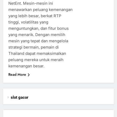
NetEnt. Mesin-mesin ini
menawarkan peluang kemenangan
yang lebih besar, berkat RTP
tinggi, volatilitas yang
menguntungkan, dan fitur bonus
yang menarik. Dengan memilih
mesin yang tepat dan mengelola
strategi bermain, pemain di
Thailand dapat memaksimalkan
peluang mereka untuk meraih
kemenangan besar.
Read More
slot gacor