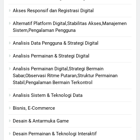
Akses Responsif dan Registrasi Digital
Alternatif Platform Digital,Stabilitas Akses,Manajemen
Sistem,Pengalaman Pengguna
Analisis Data Pengguna & Strategi Digital
Analisis Permainan & Strategi Digital
Analisis Permainan Digital,Strategi Bermain
Sabar,Observasi Ritme Putaran,Struktur Permainan
Stabil,Pengalaman Bermain Terkontrol
Analisis Sistem & Teknologi Data
Bisnis, E-Commerce
Desain & Antarmuka Game
Desain Permainan & Teknologi Interaktif