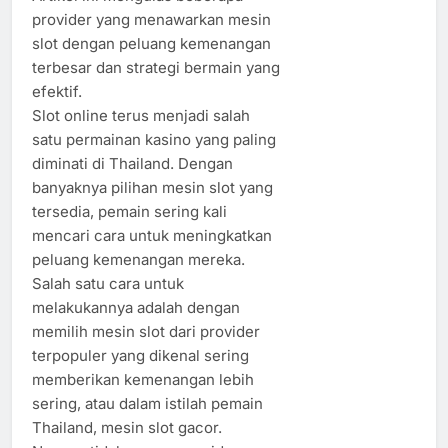
provider yang menawarkan mesin
slot dengan peluang kemenangan
terbesar dan strategi bermain yang
efektif.
Slot online terus menjadi salah
satu permainan kasino yang paling
diminati di Thailand. Dengan
banyaknya pilihan mesin slot yang
tersedia, pemain sering kali
mencari cara untuk meningkatkan
peluang kemenangan mereka.
Salah satu cara untuk
melakukannya adalah dengan
memilih mesin slot dari provider
terpopuler yang dikenal sering
memberikan kemenangan lebih
sering, atau dalam istilah pemain
Thailand, mesin slot gacor.