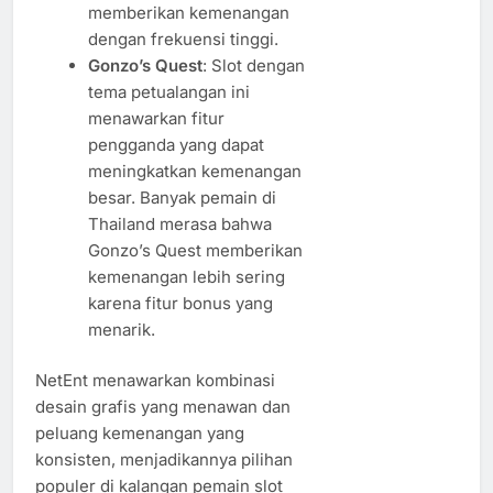
memberikan kemenangan
dengan frekuensi tinggi.
Gonzo’s Quest
: Slot dengan
tema petualangan ini
menawarkan fitur
pengganda yang dapat
meningkatkan kemenangan
besar. Banyak pemain di
Thailand merasa bahwa
Gonzo’s Quest memberikan
kemenangan lebih sering
karena fitur bonus yang
menarik.
NetEnt menawarkan kombinasi
desain grafis yang menawan dan
peluang kemenangan yang
konsisten, menjadikannya pilihan
populer di kalangan pemain slot