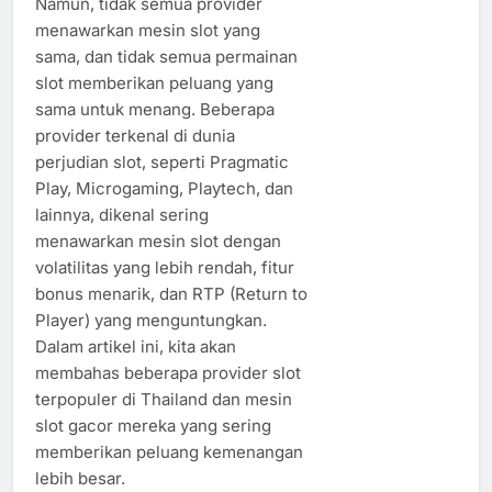
Namun, tidak semua provider
menawarkan mesin slot yang
sama, dan tidak semua permainan
slot memberikan peluang yang
sama untuk menang. Beberapa
provider terkenal di dunia
perjudian slot, seperti Pragmatic
Play, Microgaming, Playtech, dan
lainnya, dikenal sering
menawarkan mesin slot dengan
volatilitas yang lebih rendah, fitur
bonus menarik, dan RTP (Return to
Player) yang menguntungkan.
Dalam artikel ini, kita akan
membahas beberapa provider slot
terpopuler di Thailand dan mesin
slot gacor mereka yang sering
memberikan peluang kemenangan
lebih besar.