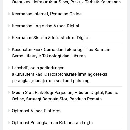
Otentikasi, Infrastruktur Siber, Praktik Terbaik Keamanan
Keamanan Internet, Perjudian Online
Keamanan Login dan Akses Digital
Keamanan Sistem & Infrastruktur Digital
Kesehatan Fisik Game dan Teknologi Tips Bermain
Game Lifestyle Teknologi dan Hiburan
Lebah4D,login,perlindungan
akun,autentikasi,OTP,captcha,rate limiting,deteksi
perangkat,manajemen sesi,anti phishing
Mesin Slot, Psikologi Perjudian, Hiburan Digital, Kasino
Online, Strategi Bermain Slot, Panduan Pemain
Optimasi Akses Platform
Optimasi Perangkat dan Kelancaran Login