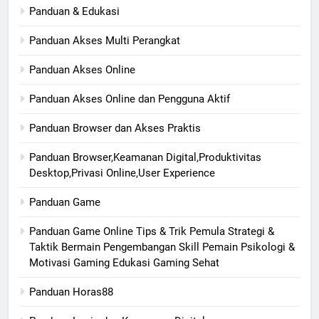
Panduan & Edukasi
Panduan Akses Multi Perangkat
Panduan Akses Online
Panduan Akses Online dan Pengguna Aktif
Panduan Browser dan Akses Praktis
Panduan Browser,Keamanan Digital,Produktivitas
Desktop,Privasi Online,User Experience
Panduan Game
Panduan Game Online Tips & Trik Pemula Strategi &
Taktik Bermain Pengembangan Skill Pemain Psikologi &
Motivasi Gaming Edukasi Gaming Sehat
Panduan Horas88