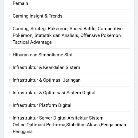
Pemain
Gaming Insight & Trends
Gaming, Strategi Pokémon, Speed Battle, Competitive
Pokémon, Statistik dan Analisis, Offensive Pokémon,
Tactical Advantage
Hiburan dan Simbolisme Slot
Infrastruktur & Keandalan Sistem
Infrastruktur & Optimasi Jaringan
Infrastruktur & Optimisasi Sistem Digital
Infrastruktur Platform Digital
Infrastruktur Server Digital,Arsitektur Sistem
Online,Optimasi Performa,Stabilitas Akses,Pengalaman
Pengguna