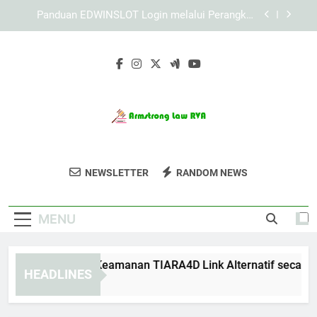
Skip
Login Edwinslot dan Pentingnya Memeriksa
to
Keamanan Halaman Sebelum Mengakses Akun
content
Lebah4D Login: Panduan Akses Akun yang Mudah
dan Aman untuk Pengguna Baru
Cara Memeriksa Keamanan TIARA4D Link
Alternatif secara Tepat
Panduan EDWINSLOT Login melalui Perangkat
Mobile dan Desktop
Login Edwinslot dan Pentingnya Memeriksa
Keamanan Halaman Sebelum Mengakses Akun
Armstrong Law
Dapatkan Layanan Konsultasi Hukum
Lebah4D Login: Panduan Akses Akun yang Mudah
NEWSLETTER
RANDOM NEWS
RVA
dan Aman untuk Pengguna Baru
Profesional Dari Armstrong Law RVA.
MENU
ra Memeriksa Keamanan TIARA4D Link Alternatif secara Tep
HEADLINES
Weeks Ago