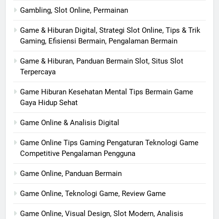
Gambling, Slot Online, Permainan
Game & Hiburan Digital, Strategi Slot Online, Tips & Trik
Gaming, Efisiensi Bermain, Pengalaman Bermain
Game & Hiburan, Panduan Bermain Slot, Situs Slot
Terpercaya
Game Hiburan Kesehatan Mental Tips Bermain Game
Gaya Hidup Sehat
Game Online & Analisis Digital
Game Online Tips Gaming Pengaturan Teknologi Game
Competitive Pengalaman Pengguna
Game Online, Panduan Bermain
Game Online, Teknologi Game, Review Game
Game Online, Visual Design, Slot Modern, Analisis