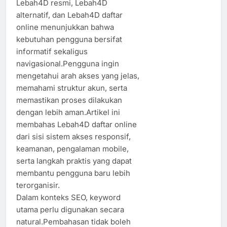
Lebah4D resmi, Lebah4D
alternatif, dan Lebah4D daftar
online menunjukkan bahwa
kebutuhan pengguna bersifat
informatif sekaligus
navigasional.Pengguna ingin
mengetahui arah akses yang jelas,
memahami struktur akun, serta
memastikan proses dilakukan
dengan lebih aman.Artikel ini
membahas Lebah4D daftar online
dari sisi sistem akses responsif,
keamanan, pengalaman mobile,
serta langkah praktis yang dapat
membantu pengguna baru lebih
terorganisir.
Dalam konteks SEO, keyword
utama perlu digunakan secara
natural.Pembahasan tidak boleh