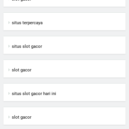
situs terpercaya
situs slot gacor
slot gacor
situs slot gacor hari ini
slot gacor