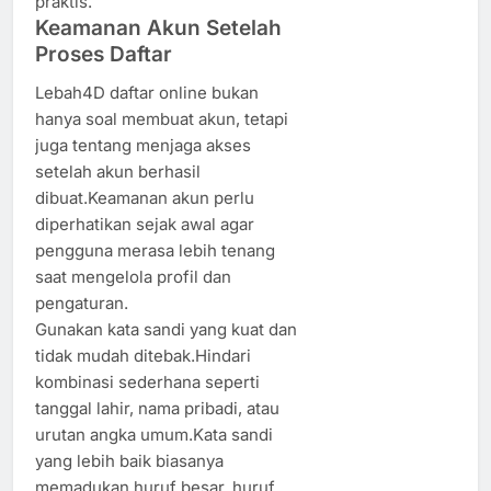
praktis.
Keamanan Akun Setelah
Proses Daftar
Lebah4D daftar online bukan
hanya soal membuat akun, tetapi
juga tentang menjaga akses
setelah akun berhasil
dibuat.Keamanan akun perlu
diperhatikan sejak awal agar
pengguna merasa lebih tenang
saat mengelola profil dan
pengaturan.
Gunakan kata sandi yang kuat dan
tidak mudah ditebak.Hindari
kombinasi sederhana seperti
tanggal lahir, nama pribadi, atau
urutan angka umum.Kata sandi
yang lebih baik biasanya
memadukan huruf besar, huruf