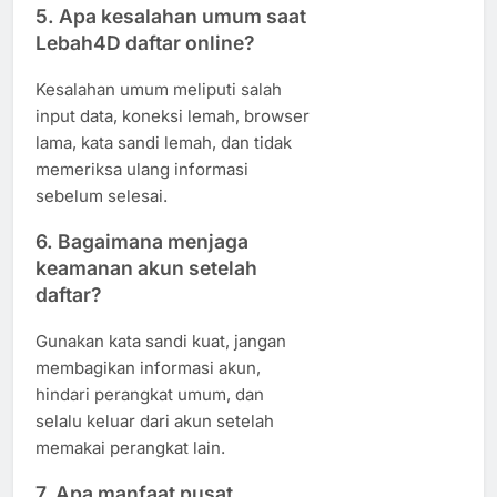
5. Apa kesalahan umum saat
Lebah4D daftar online?
Kesalahan umum meliputi salah
input data, koneksi lemah, browser
lama, kata sandi lemah, dan tidak
memeriksa ulang informasi
sebelum selesai.
6. Bagaimana menjaga
keamanan akun setelah
daftar?
Gunakan kata sandi kuat, jangan
membagikan informasi akun,
hindari perangkat umum, dan
selalu keluar dari akun setelah
memakai perangkat lain.
7. Apa manfaat pusat