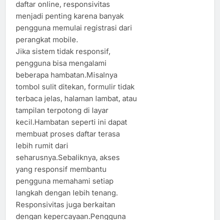
daftar online, responsivitas
menjadi penting karena banyak
pengguna memulai registrasi dari
perangkat mobile.
Jika sistem tidak responsif,
pengguna bisa mengalami
beberapa hambatan.Misalnya
tombol sulit ditekan, formulir tidak
terbaca jelas, halaman lambat, atau
tampilan terpotong di layar
kecil.Hambatan seperti ini dapat
membuat proses daftar terasa
lebih rumit dari
seharusnya.Sebaliknya, akses
yang responsif membantu
pengguna memahami setiap
langkah dengan lebih tenang.
Responsivitas juga berkaitan
dengan kepercayaan.Pengguna