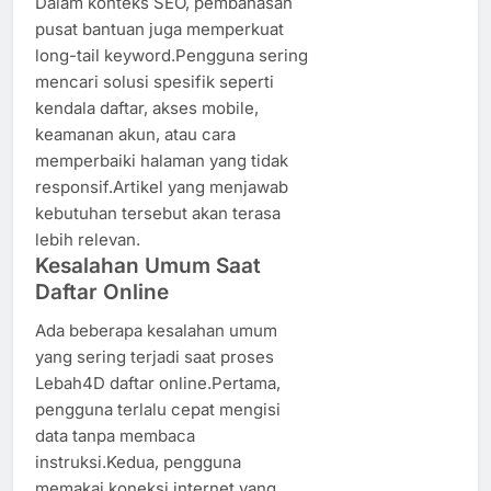
Dalam konteks SEO, pembahasan
pusat bantuan juga memperkuat
long-tail keyword.Pengguna sering
mencari solusi spesifik seperti
kendala daftar, akses mobile,
keamanan akun, atau cara
memperbaiki halaman yang tidak
responsif.Artikel yang menjawab
kebutuhan tersebut akan terasa
lebih relevan.
Kesalahan Umum Saat
Daftar Online
Ada beberapa kesalahan umum
yang sering terjadi saat proses
Lebah4D daftar online.Pertama,
pengguna terlalu cepat mengisi
data tanpa membaca
instruksi.Kedua, pengguna
memakai koneksi internet yang