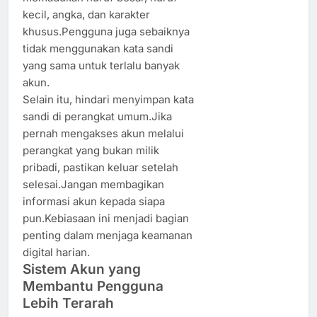
kecil, angka, dan karakter
khusus.Pengguna juga sebaiknya
tidak menggunakan kata sandi
yang sama untuk terlalu banyak
akun.
Selain itu, hindari menyimpan kata
sandi di perangkat umum.Jika
pernah mengakses akun melalui
perangkat yang bukan milik
pribadi, pastikan keluar setelah
selesai.Jangan membagikan
informasi akun kepada siapa
pun.Kebiasaan ini menjadi bagian
penting dalam menjaga keamanan
digital harian.
Sistem Akun yang
Membantu Pengguna
Lebih Terarah