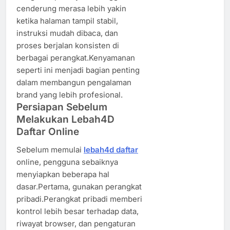
cenderung merasa lebih yakin
ketika halaman tampil stabil,
instruksi mudah dibaca, dan
proses berjalan konsisten di
berbagai perangkat.Kenyamanan
seperti ini menjadi bagian penting
dalam membangun pengalaman
brand yang lebih profesional.
Persiapan Sebelum
Melakukan Lebah4D
Daftar Online
Sebelum memulai
lebah4d daftar
online, pengguna sebaiknya
menyiapkan beberapa hal
dasar.Pertama, gunakan perangkat
pribadi.Perangkat pribadi memberi
kontrol lebih besar terhadap data,
riwayat browser, dan pengaturan