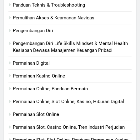
Panduan Teknis & Troubleshooting
Pemulihan Akses & Keamanan Navigasi
Pengembangan Diri
Pengembangan Diri Life Skills Mindset & Mental Health
Kesiapan Dewasa Manajemen Keuangan Pribadi
Permainan Digital
Permainan Kasino Online
Permainan Online, Panduan Bermain
Permainan Online, Slot Online, Kasino, Hiburan Digital
Permainan Slot Online
Permainan Slot, Casino Online, Tren Industri Perjudian