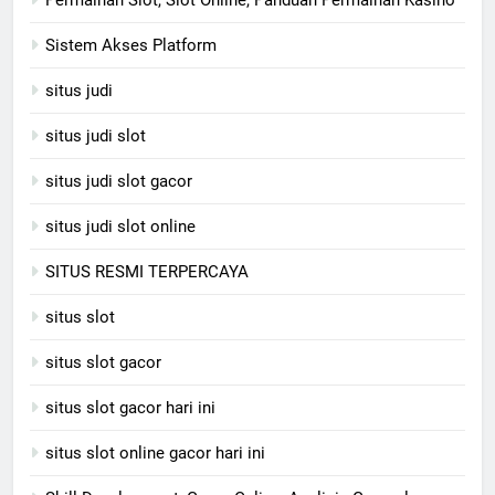
Permainan Slot, Slot Online, Panduan Permainan Kasino
Sistem Akses Platform
situs judi
situs judi slot
situs judi slot gacor
situs judi slot online
SITUS RESMI TERPERCAYA
situs slot
situs slot gacor
situs slot gacor hari ini
situs slot online gacor hari ini