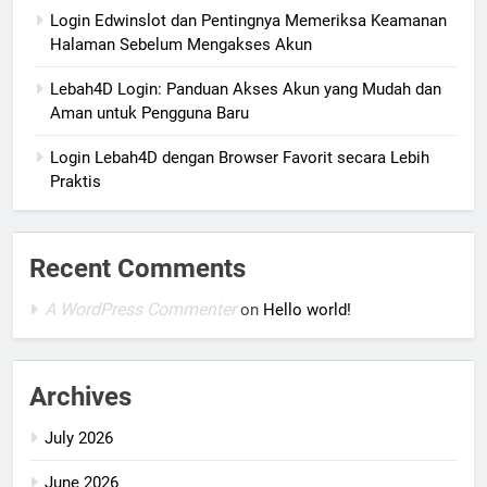
Login Edwinslot dan Pentingnya Memeriksa Keamanan
Halaman Sebelum Mengakses Akun
Lebah4D Login: Panduan Akses Akun yang Mudah dan
Aman untuk Pengguna Baru
Login Lebah4D dengan Browser Favorit secara Lebih
Praktis
Recent Comments
A WordPress Commenter
on
Hello world!
Archives
July 2026
June 2026