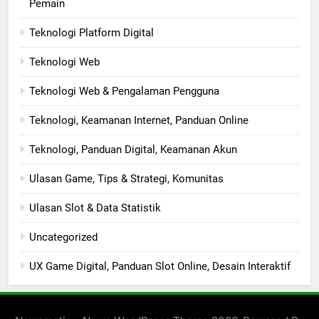
Pemain
Teknologi Platform Digital
Teknologi Web
Teknologi Web & Pengalaman Pengguna
Teknologi, Keamanan Internet, Panduan Online
Teknologi, Panduan Digital, Keamanan Akun
Ulasan Game, Tips & Strategi, Komunitas
Ulasan Slot & Data Statistik
Uncategorized
UX Game Digital, Panduan Slot Online, Desain Interaktif