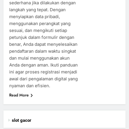
sederhana jika dilakukan dengan
langkah yang tepat. Dengan
menyiapkan data pribadi,
menggunakan perangkat yang
sesuai, dan mengikuti setiap
petunjuk dalam formulir dengan
benar, Anda dapat menyelesaikan
pendaftaran dalam waktu singkat
dan mulai menggunakan akun
Anda dengan aman. Ikuti panduan
ini agar proses registrasi menjadi
awal dari pengalaman digital yang
nyaman dan efisien.
Read More
slot gacor