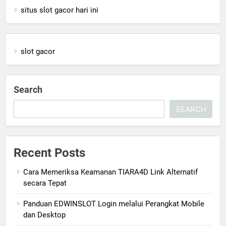
situs slot gacor hari ini
slot gacor
Search
SEARCH
Recent Posts
Cara Memeriksa Keamanan TIARA4D Link Alternatif
secara Tepat
Panduan EDWINSLOT Login melalui Perangkat Mobile
dan Desktop