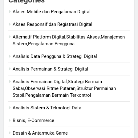
Categories
Akses Mobile dan Pengalaman Digital
Akses Responsif dan Registrasi Digital
Alternatif Platform Digital,Stabilitas Akses,Manajemen
Sistem,Pengalaman Pengguna
Analisis Data Pengguna & Strategi Digital
Analisis Permainan & Strategi Digital
Analisis Permainan Digital,Strategi Bermain
Sabar,Observasi Ritme Putaran,Struktur Permainan
Stabil,Pengalaman Bermain Terkontrol
Analisis Sistem & Teknologi Data
Bisnis, E-Commerce
Desain & Antarmuka Game