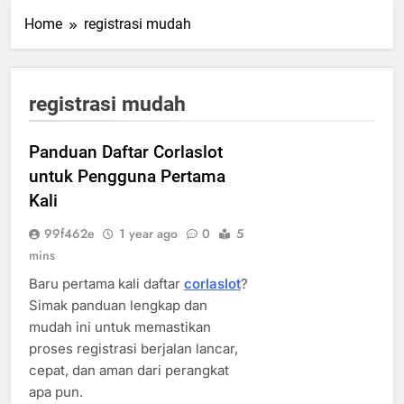
Home
registrasi mudah
registrasi mudah
Panduan Daftar Corlaslot
untuk Pengguna Pertama
Kali
99f462e
1 year ago
0
5
mins
Baru pertama kali daftar
corlaslot
?
Simak panduan lengkap dan
mudah ini untuk memastikan
proses registrasi berjalan lancar,
cepat, dan aman dari perangkat
apa pun.