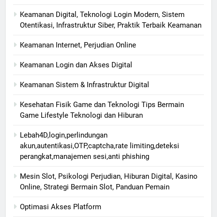
Keamanan Digital, Teknologi Login Modern, Sistem
Otentikasi, Infrastruktur Siber, Praktik Terbaik Keamanan
Keamanan Internet, Perjudian Online
Keamanan Login dan Akses Digital
Keamanan Sistem & Infrastruktur Digital
Kesehatan Fisik Game dan Teknologi Tips Bermain
Game Lifestyle Teknologi dan Hiburan
Lebah4D,login,perlindungan
akun,autentikasi,OTP,captcha,rate limiting,deteksi
perangkat,manajemen sesi,anti phishing
Mesin Slot, Psikologi Perjudian, Hiburan Digital, Kasino
Online, Strategi Bermain Slot, Panduan Pemain
Optimasi Akses Platform