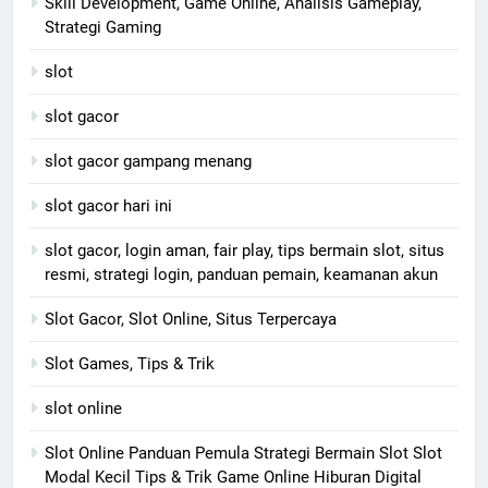
Skill Development, Game Online, Analisis Gameplay,
Strategi Gaming
slot
slot gacor
slot gacor gampang menang
slot gacor hari ini
slot gacor, login aman, fair play, tips bermain slot, situs
resmi, strategi login, panduan pemain, keamanan akun
Slot Gacor, Slot Online, Situs Terpercaya
Slot Games, Tips & Trik
slot online
Slot Online Panduan Pemula Strategi Bermain Slot Slot
Modal Kecil Tips & Trik Game Online Hiburan Digital