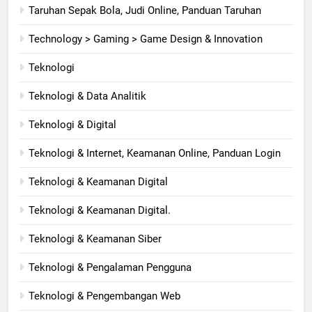
Taruhan Sepak Bola, Judi Online, Panduan Taruhan
Technology > Gaming > Game Design & Innovation
Teknologi
Teknologi & Data Analitik
Teknologi & Digital
Teknologi & Internet, Keamanan Online, Panduan Login
Teknologi & Keamanan Digital
Teknologi & Keamanan Digital.
Teknologi & Keamanan Siber
Teknologi & Pengalaman Pengguna
Teknologi & Pengembangan Web