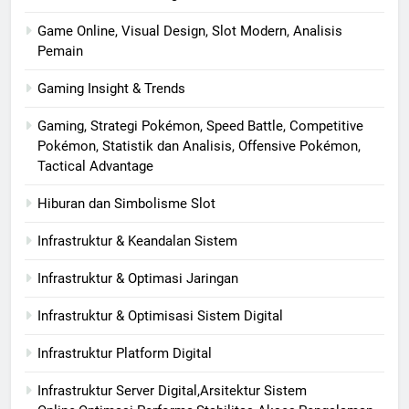
Game Online, Visual Design, Slot Modern, Analisis
Pemain
Gaming Insight & Trends
Gaming, Strategi Pokémon, Speed Battle, Competitive
Pokémon, Statistik dan Analisis, Offensive Pokémon,
Tactical Advantage
Hiburan dan Simbolisme Slot
Infrastruktur & Keandalan Sistem
Infrastruktur & Optimasi Jaringan
Infrastruktur & Optimisasi Sistem Digital
Infrastruktur Platform Digital
Infrastruktur Server Digital,Arsitektur Sistem